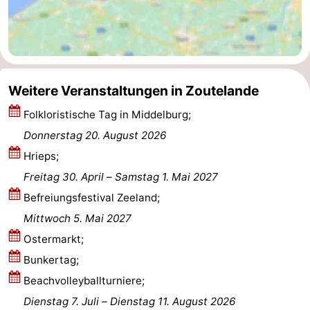
Medizin
Adressen
Region
Zeeland
Weitere Veranstaltungen in Zoutelande
Folkloristische Tag in Middelburg;
Schouwen-
Donnerstag 20. August 2026
Duiveland
-
Hrieps;
Freitag 30. April
–
Samstag 1. Mai 2027
Renesse
-
Befreiungsfestival Zeeland;
Brouwershaven
-
Mittwoch 5. Mai 2027
Ostermarkt;
Bruinisse
-
Bunkertag;
Zierikzee
-
Beachvolleyballturniere;
Dienstag 7. Juli
–
Dienstag 11. August 2026
Natur
-