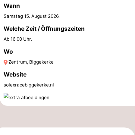
Wann
Zentren
Dörfer
Samstag 15. August 2026
.
&
Natur
Welche Zeit / Öffnungszeiten
Städte
Führungen
Ab 16:00 Uhr.
Sport
Wo
Zentrum, Biggekerke
-
Website
Schwimmbader
-
solexracebiggekerke.nl
Radfahren
-
Wandern
-
Reiten
-
Golfplatze
-