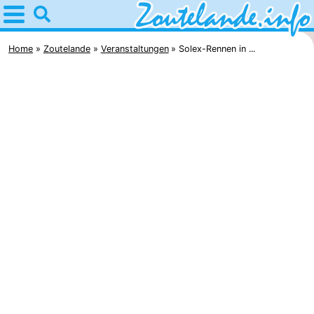
Home
Zoutelande
Home
Zoutelande
Veranstaltungen
Solex-Rennen in ...
Tipps
Für
kindern
Webcam
Webcam
Langstraat
Webcam
Strand
Übernachten
Appartements
-