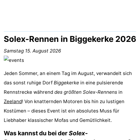
Aparthotel
-
Zoutelande
Duinflat
-
Duinoord
-
Solex-Rennen in Biggekerke 2026
Duinweg
-
Samstag 15. August 2026
18
Kurhaus
-
Jeden Sommer, an einem Tag im August, verwandelt sich
Residentie
Campingplätze
das sonst ruhige Dorf
Biggekerke
in eine pulsierende
Rennstrecke während
Soutelande
Ferienhäuser
des größten Solex-Rennens
in
Zeeland
! Von knatternden Motoren bis hin zu lustigen
-
Kostümen – dieses Event ist ein absolutes Muss für
Liebhaber klassischer Mofas und Gemütlichkeit.
De
-
Was kannst du bei der
Solex-
Zandput
Duinzicht
-