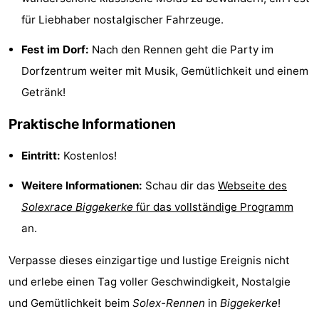
für Liebhaber nostalgischer Fahrzeuge.
tun
Museen
-
Fest im Dorf:
Nach den Rennen geht die Party im
Galerien
-
Dorfzentrum weiter mit Musik, Gemütlichkeit und einem
Denkmäler
-
Getränk!
Kirchen
-
Praktische Informationen
Leuchtturme
-
Eintritt:
Kostenlos!
Aussichtspunkte
Attraktionen
Weitere Informationen:
Schau dir das
Webseite des
Solexrace Biggekerke
für das vollständige Programm
-
an.
Spielplätze
-
Verpasse dieses einzigartige und lustige Ereignis nicht
Indoor-
-
und erlebe einen Tag voller Geschwindigkeit, Nostalgie
und Gemütlichkeit beim
Solex-Rennen
in
Biggekerke
!
Spielplätze
Bowling
Wellness-