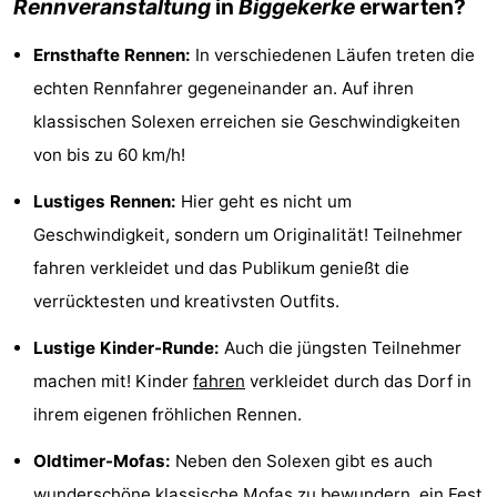
Rennveranstaltung
in
Biggekerke
erwarten?
Joossesweg
-
Ernsthafte Rennen:
In verschiedenen Läufen treten die
Kustlicht
-
echten Rennfahrer gegeneinander an. Auf ihren
klassischen Solexen erreichen sie Geschwindigkeiten
Meerpaal
-
von bis zu 60 km/h!
Strandcamping
-
Lustiges Rennen:
Hier geht es nicht um
Valkenisse
Zee,
Hotels
Geschwindigkeit, sondern um Originalität! Teilnehmer
fahren verkleidet und das Publikum genießt die
Bos
Zimmer
verrücktesten und kreativsten Outfits.
en
(mit
Lastminutes
Lustige Kinder-Runde:
Auch die jüngsten Teilnehmer
Duin
Frühstück)
Strand
machen mit! Kinder
fahren
verkleidet durch das Dorf in
ihrem eigenen fröhlichen Rennen.
Sehen
Oldtimer-Mofas:
Neben den Solexen gibt es auch
&
-
wunderschöne klassische Mofas zu bewundern, ein Fest