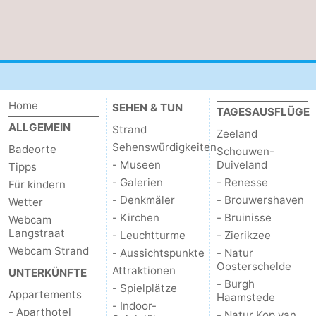
Walcherse
Dishoek
-
bos
Vlissingen
-
Middelburg
Zeeuws-
Home
SEHEN & TUN
TAGESAUSFLÜGE
Vlaanderen
-
ALLGEMEIN
Strand
Zeeland
Sehenswürdigkeiten
Badeorte
Schouwen-
Nieuwvliet
-
- Museen
Duiveland
Tipps
- Galerien
- Renesse
Für kindern
Sluis
-
- Denkmäler
- Brouwershaven
Wetter
- Kirchen
- Bruinisse
Cadzand
-
Webcam
Langstraat
- Leuchtturme
- Zierikzee
Natur
Wetter
Webcam Strand
- Aussichtspunkte
- Natur
Oosterschelde
Attraktionen
UNTERKÜNFTE
Het
Kontakt
- Burgh
- Spielplätze
Appartements
Haamstede
- Indoor-
- Aparthotel
Zwin
- Natur Kop van