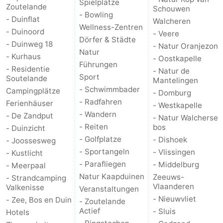
Spielplätze
Zoutelande
Schouwen
- Bowling
- Duinflat
Walcheren
Wellness-Zentren
- Duinoord
- Veere
Dörfer & Städte
- Duinweg 18
- Natur Oranjezon
Natur
- Kurhaus
- Oostkapelle
Führungen
- Residentie
- Natur de
Sport
Soutelande
Mantelingen
- Schwimmbader
Campingplätze
- Domburg
- Radfahren
Ferienhäuser
- Westkapelle
- Wandern
- De Zandput
- Natur Walcherse
- Reiten
bos
- Duinzicht
- Golfplatze
- Dishoek
- Joossesweg
- Sportangeln
- Vlissingen
- Kustlicht
- Parafliegen
- Middelburg
- Meerpaal
Natur Kaapduinen
Zeeuws-
- Strandcamping
Vlaanderen
Valkenisse
Veranstaltungen
- Nieuwvliet
- Zee, Bos en Duin
- Zoutelande
Actief
- Sluis
Hotels