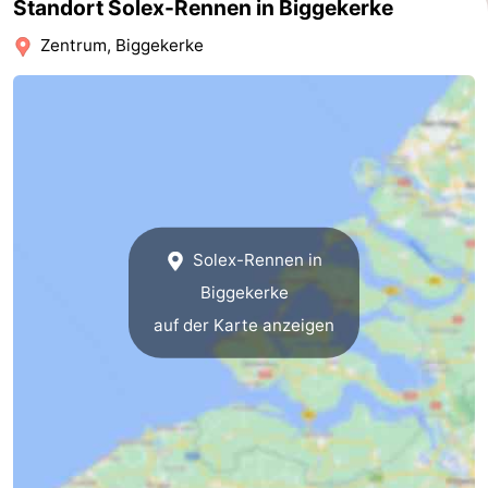
Standort Solex-Rennen in Biggekerke
Parafliegen
-
Zentrum, Biggekerke
Sportangeln
Essen
und
Veranstaltungen
trinken
-
Ringstechen
Zoutelande
Solex-Rennen in
Actief
Praktisch
Biggekerke
auf der Karte anzeigen
Forum
Route
-
Parken
Reisebuchshop