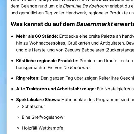
dem Gelände rund um die
Eismühle De Koehoorn
erlebst du 
und gemütlichen Tag voller Handwerk, regionaler Produkte und 
Was kannst du auf dem
Bauernmarkt
erwart
Mehr als 60 Stände:
Entdecke eine breite Palette an han
hin zu Wohnaccessoires, Grußkarten und Antiquitäten. Be
und die Herstellung von Zeeuws Babbelaren (Zuckerstange
Köstliche regionale Produkte:
Probiere und kaufe Leckerei
hausgemachte Eis von
De Koehoorn
.
Ringreiten:
Den ganzen Tag über zeigen Reiter ihre Geschic
Alte Traktoren und Arbeitsfahrzeuge:
Für Nostalgiefreun
Spektakuläre Shows:
Höhepunkte des Programms sind un
Schafschur
Eine Greifvogelshow
Holzfäll-Wettkämpfe