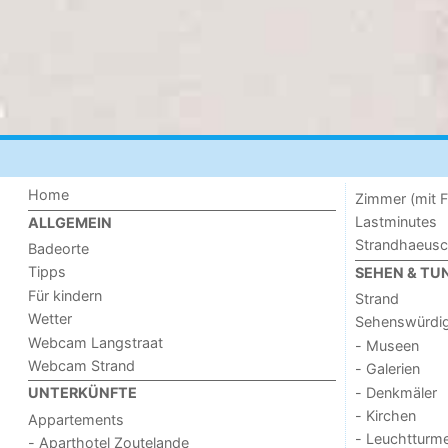
Home
Zimmer (mit F
Lastminutes
ALLGEMEIN
Strandhaeus
Badeorte
Tipps
SEHEN & TU
Für kindern
Strand
Wetter
Sehenswürdig
Webcam Langstraat
- Museen
Webcam Strand
- Galerien
- Denkmäler
UNTERKÜNFTE
- Kirchen
Appartements
- Leuchtturm
- Aparthotel Zoutelande