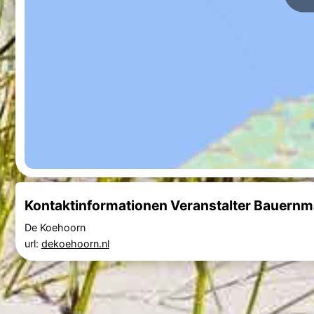
Kontaktinformationen Veranstalter Bauernma
De Koehoorn
url:
dekoehoorn.nl