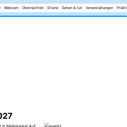
e
Webcam
Übernachten
Strand
Sehen & tun
Veranstaltungen
Prakt
027
t
in
Meliskerke
! Auf