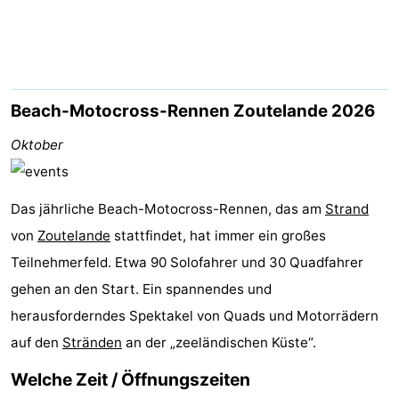
Aparthotel
-
Zoutelande
Duinflat
-
Duinoord
-
Beach-Motocross-Rennen Zoutelande 2026
Duinweg
-
Oktober
18
Kurhaus
-
Das jährliche Beach-Motocross-Rennen, das am
Strand
Residentie
Campingplätze
von
Zoutelande
stattfindet, hat immer ein großes
Teilnehmerfeld. Etwa 90 Solofahrer und 30 Quadfahrer
Soutelande
Ferienhäuser
gehen an den Start. Ein spannendes und
-
herausforderndes Spektakel von Quads und Motorrädern
auf den
De
-
Stränden
an der „zeeländischen Küste“.
Welche Zeit / Öffnungszeiten
Zandput
Duinzicht
-