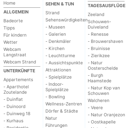
Home
SEHEN & TUN
TAGESAUSFLÜGE
Oosterschelde
Burgh
-
ALLGEMEIN
Strand
Zeeland
Sehenswürdigkeiten
Badeorte
Schouwen-
Haamstede
Natur
Walcheren
- Museen
Duiveland
Tipps
- Galerien
- Renesse
Für kindern
Kop
-
- Denkmäler
- Brouwershaven
Wetter
- Kirchen
- Bruinisse
van
Veere
-
Webcam
Langstraat
- Leuchtturme
- Zierikzee
Schouwen
Natur
-
Webcam Strand
- Aussichtspunkte
- Natur
Oosterschelde
Attraktionen
UNTERKÜNFTE
Oranjezon
Oostkapelle
-
- Burgh
- Spielplätze
Appartements
Haamstede
- Indoor-
- Aparthotel
Natur
-
- Natur Kop van
Spielplätze
Zoutelande
Schouwen
- Bowling
- Duinflat
de
Domburg
-
Walcheren
Wellness-Zentren
- Duinoord
- Veere
Dörfer & Städte
Mantelingen
Westkapelle
-
- Duinweg 18
- Natur Oranjezon
Natur
- Kurhaus
- Oostkapelle
Führungen
Natur
-
- Residentie