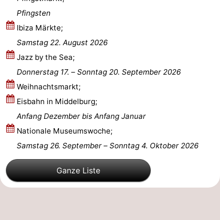
Pfingsten
Parafliegen
-
Ibiza Märkte;
Sportangeln
Essen
Samstag 22. August 2026
Jazz by the Sea;
und
Veranstaltungen
Donnerstag 17.
–
Sonntag 20. September 2026
trinken
-
Weihnachtsmarkt;
Eisbahn in Middelburg;
Ringstechen
Zoutelande
Anfang Dezember bis Anfang Januar
Actief
Praktisch
Nationale Museumswoche;
Samstag 26. September
–
Sonntag 4. Oktober 2026
Forum
Ganze Liste
Route
-
Parken
Reisebuchshop