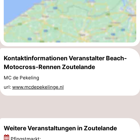
Zentren
Dörfer
&
Natur
Städte
Führungen
Sport
Kontaktinformationen Veranstalter Beach-
-
Motocross-Rennen Zoutelande
MC de Pekeling
Schwimmbader
-
url:
www.mcdepekelinge.nl
Radfahren
-
Wandern
-
Reiten
-
Weitere Veranstaltungen in Zoutelande
Golfplatze
-
Pfingstmarkt;