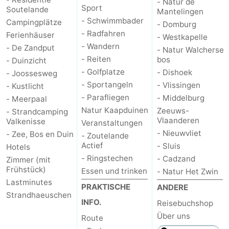
- Natur de
Sport
Soutelande
Mantelingen
Walcherse
Dishoek
-
- Schwimmbader
Campingplätze
- Domburg
- Radfahren
Ferienhäuser
- Westkapelle
bos
Vlissingen
-
- Wandern
- De Zandput
- Natur Walcherse
- Reiten
bos
- Duinzicht
Middelburg
Zeeuws-
- Golfplatze
- Dishoek
- Joossesweg
- Sportangeln
- Vlissingen
- Kustlicht
Vlaanderen
-
- Parafliegen
- Middelburg
- Meerpaal
Natur Kaapduinen
Zeeuws-
Nieuwvliet
-
- Strandcamping
Vlaanderen
Valkenisse
Veranstaltungen
- Nieuwvliet
- Zee, Bos en Duin
Sluis
-
- Zoutelande
Actief
- Sluis
Hotels
Cadzand
-
- Ringstechen
- Cadzand
Zimmer (mit
Frühstück)
Essen und trinken
- Natur Het Zwin
Natur
Wetter
Lastminutes
PRAKTISCHE
ANDERE
Strandhaeuschen
INFO.
Reisebuchshop
Het
Kontakt
Über uns
Route
Zwin