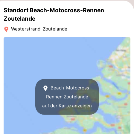
tun
Museen
-
Standort Beach-Motocross-Rennen
Zoutelande
Galerien
-
Westerstrand, Zoutelande
Denkmäler
-
Kirchen
-
Leuchtturme
-
Aussichtspunkte
Attraktionen
Beach-Motocross-
-
Rennen Zoutelande
Spielplätze
-
auf der Karte anzeigen
Indoor-
-
Spielplätze
Bowling
Wellness-