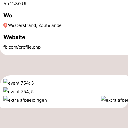
Ab 11:30 Uhr.
Joossesweg
-
Wo
Kustlicht
-
Westerstrand, Zoutelande
Meerpaal
-
Website
Strandcamping
-
fb.com/profile.php
Valkenisse
Zee,
Hotels
Bos
Zimmer
en
(mit
Lastminutes
Duin
Frühstück)
Strand
Sehen
&
-