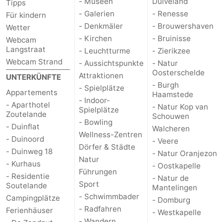
- Museen
Duiveland
Tipps
- Galerien
- Renesse
Für kindern
Oosterschelde
Burgh
-
- Denkmäler
- Brouwershaven
Wetter
- Kirchen
- Bruinisse
Webcam
Haamstede
Natur
Walcheren
Langstraat
- Leuchtturme
- Zierikzee
Webcam Strand
Kop
-
- Aussichtspunkte
- Natur
Oosterschelde
Attraktionen
UNTERKÜNFTE
van
Veere
-
- Burgh
- Spielplätze
Appartements
Haamstede
- Indoor-
- Aparthotel
- Natur Kop van
Schouwen
Natur
-
Spielplätze
Zoutelande
Schouwen
- Bowling
- Duinflat
Walcheren
Oranjezon
Oostkapelle
-
Wellness-Zentren
- Duinoord
- Veere
Dörfer & Städte
- Duinweg 18
Natur
-
- Natur Oranjezon
Natur
- Kurhaus
- Oostkapelle
Führungen
de
Domburg
-
- Residentie
- Natur de
Sport
Soutelande
Mantelingen
Mantelingen
Westkapelle
-
- Schwimmbader
Campingplätze
- Domburg
- Radfahren
Ferienhäuser
- Westkapelle
Natur
-
- Wandern