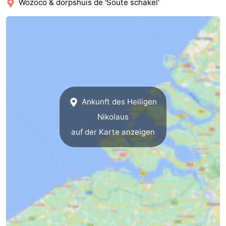
Wozoco & dorpshuis de 'Soute schakel'
tun
Museen
-
Galerien
-
Denkmäler
-
Kirchen
-
Ankunft des Heiligen
Leuchtturme
-
Nikolaus
Aussichtspunkte
Attraktionen
auf der Karte anzeigen
-
Spielplätze
-
Indoor-
-
Spielplätze
Bowling
Wellness-