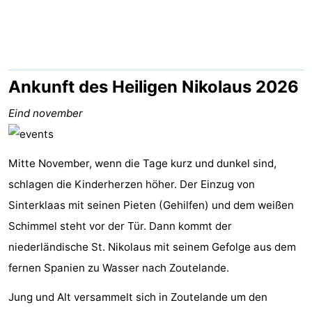
Aparthotel
-
Zoutelande
Duinflat
-
Duinoord
-
Ankunft des Heiligen Nikolaus 2026
Duinweg
-
Eind november
18
Kurhaus
-
Mitte November, wenn die Tage kurz und dunkel sind,
Residentie
Campingplätze
schlagen die Kinderherzen höher. Der Einzug von
Sinterklaas mit seinen Pieten (Gehilfen) und dem weißen
Soutelande
Ferienhäuser
Schimmel steht vor der Tür. Dann kommt der
-
niederländische St. Nikolaus mit seinem Gefolge aus dem
fernen Spanien zu Wasser nach Zoutelande.
De
-
Jung und Alt versammelt sich in Zoutelande um den
Zandput
Duinzicht
-