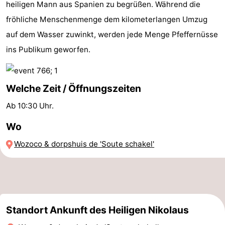
heiligen Mann aus Spanien zu begrüßen. Während die
Joossesweg
-
fröhliche Menschenmenge dem kilometerlangen Umzug
auf dem Wasser zuwinkt, werden jede Menge Pfeffernüsse
Kustlicht
-
ins Publikum geworfen.
Meerpaal
-
Strandcamping
-
Welche Zeit / Öffnungszeiten
Valkenisse
Zee,
Hotels
Ab 10:30 Uhr.
Wo
Bos
Zimmer
Wozoco & dorpshuis de 'Soute schakel'
en
(mit
Lastminutes
Duin
Frühstück)
Strand
Sehen
Standort Ankunft des Heiligen Nikolaus
&
-