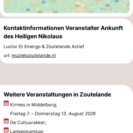
Zentren
Dörfer
&
Natur
Kontaktinformationen Veranstalter Ankunft
des Heiligen Nikolaus
Städte
Führungen
Luctor Et Emergo & Zoutelande Actief
Sport
url:
muziekzoutelande.nl
-
Schwimmbader
-
Radfahren
-
Weitere Veranstaltungen in Zoutelande
Wandern
-
Kirmes in Middelburg;
Freitag 7.
–
Donnerstag 13. August 2026
Reiten
-
De Cultuurakker;
Golfplatze
-
Lampionumzug;