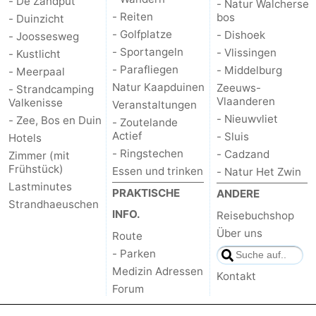
- De Zandput
- Natur Walcherse
- Reiten
bos
- Duinzicht
Walcherse
Dishoek
-
- Golfplatze
- Dishoek
- Joossesweg
- Sportangeln
- Vlissingen
- Kustlicht
bos
Vlissingen
-
- Parafliegen
- Middelburg
- Meerpaal
Natur Kaapduinen
Zeeuws-
- Strandcamping
Middelburg
Zeeuws-
Vlaanderen
Valkenisse
Veranstaltungen
- Nieuwvliet
- Zee, Bos en Duin
Vlaanderen
-
- Zoutelande
Actief
- Sluis
Hotels
- Ringstechen
Nieuwvliet
-
- Cadzand
Zimmer (mit
Frühstück)
Essen und trinken
- Natur Het Zwin
Sluis
-
Lastminutes
PRAKTISCHE
ANDERE
Strandhaeuschen
INFO.
Reisebuchshop
Cadzand
-
Über uns
Route
Natur
Wetter
- Parken
Medizin Adressen
Kontakt
Het
Kontakt
Forum
Zwin