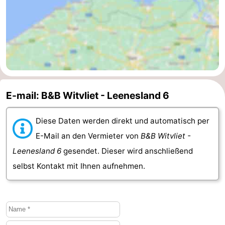
Walcherse
Dishoek
-
bos
Vlissingen
-
Middelburg
Zeeuws-
Vlaanderen
-
E-mail: B&B Witvliet - Leenesland 6
Nieuwvliet
-
Diese Daten werden direkt und automatisch per
Sluis
-
E-Mail an den Vermieter von
B&B Witvliet -
Leenesland 6
gesendet. Dieser wird anschließend
Cadzand
-
selbst Kontakt mit Ihnen aufnehmen.
Natur
Wetter
Het
Kontakt
Zwin