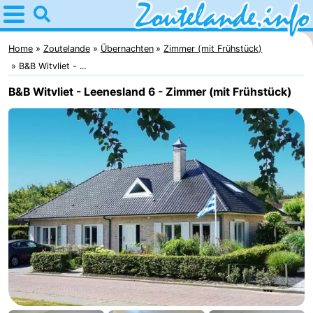
Home
Zoutelande
Home
Zoutelande
Übernachten
Zimmer (mit Frühstück)
B&B Witvliet - ...
Tipps
B&B Witvliet - Leenesland 6 - Zimmer (mit Frühstück)
Für
kindern
Webcam
Webcam
Langstraat
Webcam
Strand
Übernachten
Appartements
-