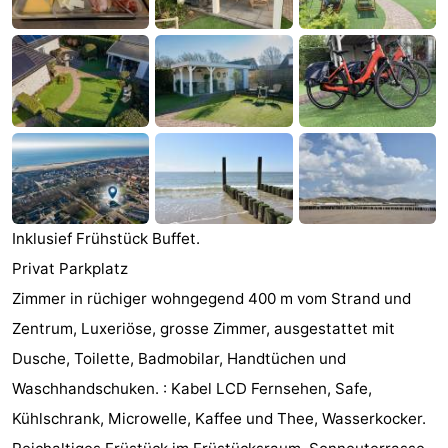
Joossesweg
-
Kustlicht
-
Meerpaal
-
Strandcamping
-
Valkenisse
Zee,
Hotels
Inklusief Frühstück Buffet.
Bos
Zimmer
Privat Parkplatz
en
(mit
Lastminutes
Zimmer in rüchiger wohngegend 400 m vom Strand und
Zentrum, Luxeriöse, grosse Zimmer, ausgestattet mit
Duin
Frühstück)
Strand
Dusche, Toilette, Badmobilar, Handtüchen und
Sehen
Waschhandschuken. : Kabel LCD Fernsehen, Safe,
Kühlschrank, Microwelle, Kaffee und Thee, Wasserkocker.
&
-