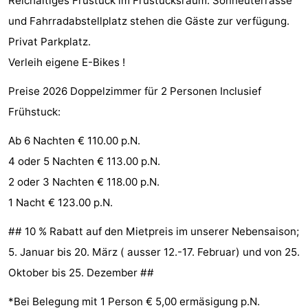
Reichaltiges Früstück im Früstücksraum. Sonneuterrasse
tun
Museen
-
und Fahrradabstellplatz stehen die Gäste zur verfügung.
Privat Parkplatz.
Galerien
-
Verleih eigene E-Bikes !
Denkmäler
-
Preise 2026 Doppelzimmer für 2 Personen Inclusief
Frühstuck:
Kirchen
-
Ab 6 Nachten € 110.00 p.N.
Leuchtturme
-
4 oder 5 Nachten € 113.00 p.N.
Aussichtspunkte
Attraktionen
2 oder 3 Nachten € 118.00 p.N.
1 Nacht € 123.00 p.N.
-
## 10 % Rabatt auf den Mietpreis im unserer Nebensaison;
Spielplätze
-
5. Januar bis 20. März ( ausser 12.-17. Februar) und von 25.
Indoor-
-
Oktober bis 25. Dezember ##
Spielplätze
Bowling
Wellness-
*Bei Belegung mit 1 Person € 5,00 ermäsigung p.N.