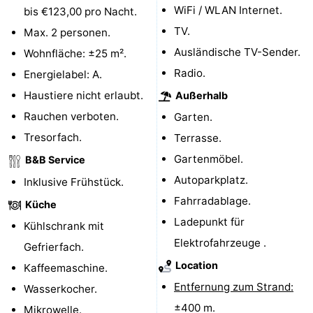
WiFi / WLAN Internet.
bis €123,00 pro Nacht.
Parafliegen
-
TV.
Max. 2 personen.
Ausländische TV-Sender.
Wohnfläche: ±25 m².
Sportangeln
Essen
Radio.
Energielabel: A.
und
Veranstaltungen
Haustiere nicht erlaubt.
Außerhalb
Rauchen verboten.
Garten.
trinken
-
Tresorfach.
Terrasse.
Ringstechen
Zoutelande
Gartenmöbel.
B&B Service
Autoparkplatz.
Actief
Praktisch
Inklusive Frühstück.
Fahrradablage.
Küche
Forum
Ladepunkt für
Kühlschrank mit
Elektrofahrzeuge .
Route
Gefrierfach.
Location
Kaffeemaschine.
-
Entfernung zum Strand:
Wasserkocher.
Parken
Reisebuchshop
±400 m.
Mikrowelle.