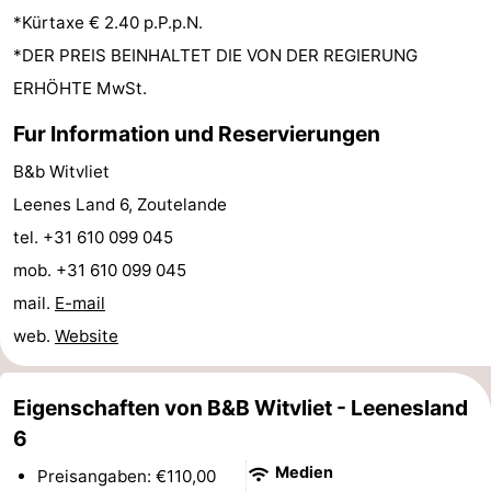
*Kürtaxe € 2.40 p.P.p.N.
Zentren
Dörfer
*DER PREIS BEINHALTET DIE VON DER REGIERUNG
&
Natur
ERHÖHTE MwSt.
Fur Information und Reservierungen
Städte
Führungen
B&b Witvliet
Sport
Leenes Land 6, Zoutelande
-
tel. +31 610 099 045
mob. +31 610 099 045
Schwimmbader
-
mail.
E-mail
Radfahren
-
web.
Website
Wandern
-
Eigenschaften von B&B Witvliet - Leenesland
Reiten
-
6
Medien
Preisangaben: €110,00
Golfplatze
-