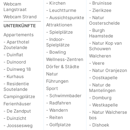
- Kirchen
- Bruinisse
Webcam
Langstraat
- Leuchtturme
- Zierikzee
Webcam Strand
- Aussichtspunkte
- Natur
Oosterschelde
Attraktionen
UNTERKÜNFTE
- Burgh
- Spielplätze
Appartements
Haamstede
- Indoor-
- Aparthotel
- Natur Kop van
Spielplätze
Zoutelande
Schouwen
- Bowling
- Duinflat
Walcheren
Wellness-Zentren
- Duinoord
- Veere
Dörfer & Städte
- Duinweg 18
- Natur Oranjezon
Natur
- Kurhaus
- Oostkapelle
Führungen
- Residentie
- Natur de
Sport
Soutelande
Mantelingen
- Schwimmbader
Campingplätze
- Domburg
- Radfahren
Ferienhäuser
- Westkapelle
- Wandern
- De Zandput
- Natur Walcherse
- Reiten
bos
- Duinzicht
- Golfplatze
- Dishoek
- Joossesweg