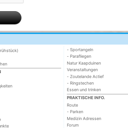
- Sportangeln
rühstück)
- Parafliegen
Natur Kaapduinen
chen
Veranstaltungen
N
- Zoutelande Actief
- Ringstechen
keiten
Essen und trinken
PRAKTISCHE INFO.
Route
- Parken
Medizin Adressen
e
Forum
unkte