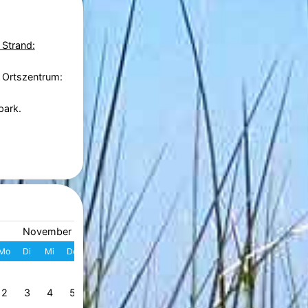
 Strand:
 Ortszentrum:
park.
November 2026
Dezember 2026
Mo
Di
Mi
Do
Fr
Sa
So
W
Mo
Di
Mi
Do
Fr
S
1
1
2
3
4
49
2
3
4
5
6
7
8
7
8
9
10
11
1
50