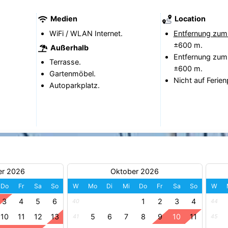
Medien
Location
WiFi / WLAN Internet.
Entfernung zum
±600 m.
Außerhalb
Entfernung zum
Terrasse.
±600 m.
Gartenmöbel.
Nicht auf Ferien
Autoparkplatz.
er 2026
Oktober 2026
Do
Fr
Sa
So
W
Mo
Di
Mi
Do
Fr
Sa
So
W
3
4
5
6
1
2
3
4
40
44
10
11
12
13
5
6
7
8
9
10
11
41
45