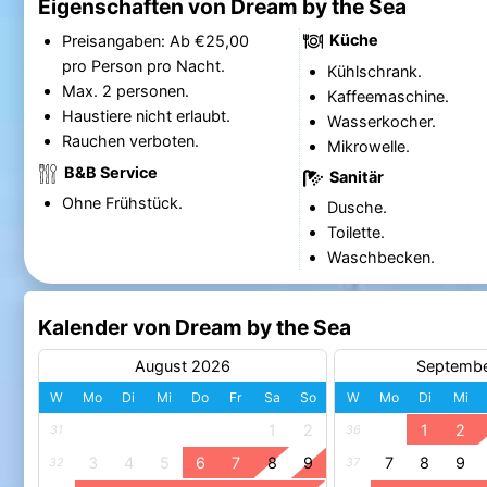
Eigenschaften von Dream by the Sea
Küche
Preisangaben: Ab €25,00
pro Person pro Nacht.
Kühlschrank.
Max. 2 personen.
Kaffeemaschine.
Haustiere nicht erlaubt.
Wasserkocher.
Rauchen verboten.
Mikrowelle.
B&B Service
Sanitär
Ohne Frühstück.
Dusche.
Toilette.
Waschbecken.
Kalender von Dream by the Sea
August 2026
Septemb
W
Mo
Di
Mi
Do
Fr
Sa
So
W
Mo
Di
Mi
1
2
1
2
31
36
3
4
5
6
7
8
9
7
8
9
32
37