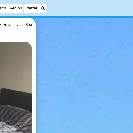
isch
Region
Wetter
Dream by the Sea