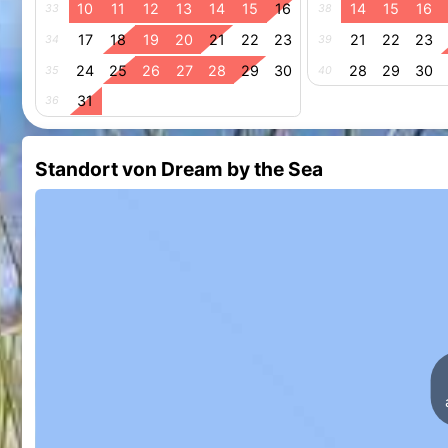
10
11
12
13
14
15
16
14
15
16
33
38
17
18
19
20
21
22
23
21
22
23
34
39
24
25
26
27
28
29
30
28
29
30
35
40
31
36
Standort von Dream by the Sea