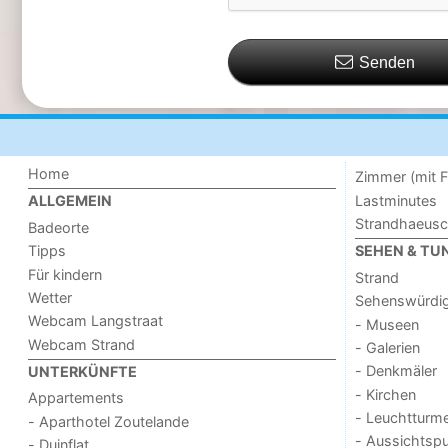
Senden
Home
Zimmer (mit F
Lastminutes
ALLGEMEIN
Strandhaeus
Badeorte
Tipps
SEHEN & TU
Für kindern
Strand
Wetter
Sehenswürdig
Webcam Langstraat
- Museen
Webcam Strand
- Galerien
- Denkmäler
UNTERKÜNFTE
- Kirchen
Appartements
- Leuchtturm
- Aparthotel Zoutelande
- Aussichtsp
- Duinflat