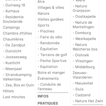
- Veere
être
- Duinweg 18
- Nature
Villages & villes
Oranjezon
- Kurhaus
Nature
- Oostkapelle
- Residentie
Visites guidées
Soutelande
- Nature de
Sports
Mantelingen
Campings
- Piscines
- Domburg
Chambre d'hôtes
- Faire du vélo
- Westkapelle
Chaumières
- Randonnée
- Nature
- De Zandput
- Équitation
Walcherse bos
- Duinzicht
- Terrains de golf
- Dishoek
- Joossesweg
- Peche Sportive
- Vlissingen
- Kustlicht
- Equitation
- Middelburg
- Meerpaal
Boire et manger
Zeeuws-
- Strandcamping
Vlaanderen
Événements
Valkenisse
- Nieuwvliet
- Conduite de
- Zee, Bos en Duin
l'anneau
- Sluis
Hôtels
- Cadzand
INFOS
Last minutes
- Nature Het Zwin
PRATIQUES