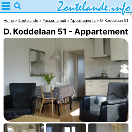
Home
Zoutelande
Home
Zoutelande
Passer la nuit
Appartements
D. Koddelaan 51
D. Koddelaan 51 - Appartement
Astuces
Avec
les
Webcam
enfants
Webcam
Langstraat
Webcam
Plage
Passer
la
Appartements
nuit
-