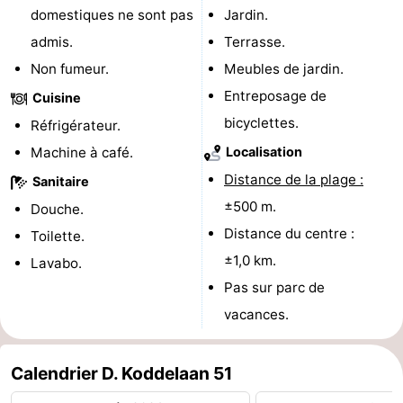
domestiques ne sont pas
Jardin.
Terrains
-
admis.
Terrasse.
Non fumeur.
Meubles de jardin.
de
Peche
-
Entreposage de
Cuisine
golf
Sportive
Equitation
Boire
bicyclettes.
Réfrigérateur.
et
Événements
Machine à café.
Localisation
Distance de la plage :
Sanitaire
manger
Conduite
±500 m.
Douche.
de
Pratiques
Distance du centre :
Toilette.
±1,0 km.
Lavabo.
l'anneau
Forum
Pas sur parc de
Route
vacances.
-
Calendrier D. Koddelaan 51
Stationnement
Adresses