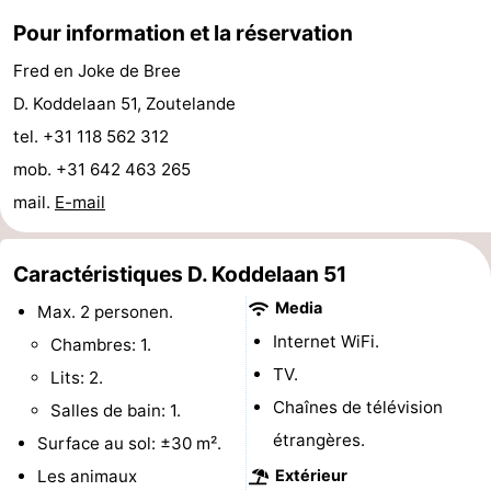
Pour information et la réservation
jeux
de
Bowling
Centres
Fred en Joke de Bree
jeux
de
Villages
D. Koddelaan 51, Zoutelande
intérieures
bien-
&
Nature
tel. +31 118 562 312
mob. +31 642 463 265
être
villes
Visites
mail.
E-mail
guidées
Sports
Caractéristiques D. Koddelaan 51
-
Media
Max. 2 personen.
Piscines
-
Internet WiFi.
Chambres: 1.
TV.
Lits: 2.
Faire
-
Chaînes de télévision
Salles de bain: 1.
du
Randonnée
-
étrangères.
Surface au sol: ±30 m².
Les animaux
Extérieur
vélo
Équitation
-