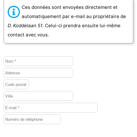
Ces données sont envoyées directement et
bos
Vlissingen
-
automatiquement par e-mail au propriétaire de
Middelburg
Zeeuws-
D. Koddelaan 51
. Celui-ci prendra ensuite lui-même
contact avec vous.
Vlaanderen
-
Nieuwvliet
-
Sluis
-
Cadzand
-
Nature
Météo
Het
Contact
Zwin