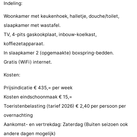
Indeling:
faire
d'intérêt
-
Woonkamer met keukenhoek, halletje, douche/toilet,
Musées
-
slaapkamer met wastafel.
TV, 4-pits gaskookplaat, inbouw-koelkast,
Galeries
-
koffiezetapparaat.
Monuments
-
In slaapkamer 2 (opgemaakte) boxspring-bedden.
Gratis (WiFi) internet.
Églises
-
Kosten:
Phares
-
Prijsindicatie € 435,= per week
Points
Attractions
Kosten eindschoonmaak € 15,=
de
-
Toeristenbelasting (tarief 2026) € 2,40 per persoon per
overnachting
vue
Terrains
-
Aankomst- en vertrekdag: Zaterdag (Buiten seizoen ook
de
Aires
-
andere dagen mogelijk)