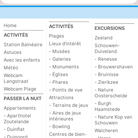
Home
ACTIVITÉS
EXCURSIONS
ACTIVITÉS
Plages
Zeeland
Lieux d'intérêt
Station Balnéaire
Schouwen-
- Musées
Duiveland
Astuces
- Galeries
- Renesse
Avec les enfants
- Monuments
- Brouwershaven
Météo
- Églises
- Bruinisse
Webcam
Langstraat
- Phares
- Zierikzee
Webcam Plage
- Points de vue
- Nature
Oosterschelde
Attractions
PASSER LA NUIT
- Burgh
- Terrains de jeux
Appartements
Haamstede
- Aires de jeux
- Aparthotel
- Nature Kop van
intérieures
Zoutelande
Schouwen
- Bowling
- Duinflat
Walcheren
Centres de bien-
- Duinoord