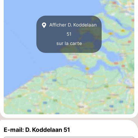
Haamstede
Nature
Walcheren
Afficher D. Koddelaan
Kop
-
51
van
Veere
-
sur la carte
Schouwen
Nature
-
Oranjezon
Oostkapelle
-
Nature
-
de
Domburg
-
Mantelingen
Westkapelle
-
Nature
-
E-mail: D. Koddelaan 51
Walcherse
Dishoek
-