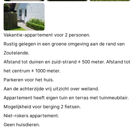
Zandput
Duinzicht
-
Joossesweg
-
Vakantie-appartement voor 2 personen.
Kustlicht
-
Rustig gelegen in een groene omgeving aan de rand van
Meerpaal
-
Zoutelande.
Afstand tot duinen en zuid-strand ± 500 meter. Afstand tot
Strandcamping
-
het centrum ± 1000 meter.
Valkenisse
Zee,
Hôtels
Parkeren voor het huis.
Aan de achterzijde vrij uitzicht over weiland.
Bos
Last
Appartement heeft eigen tuin en terras met tuinmeubilair.
en
minutes
Plages
Mogelijkheid voor berging 2 fietsen.
Niet-rokers appartement.
Duin
Voir
Geen huisdieren.
et
Lieux