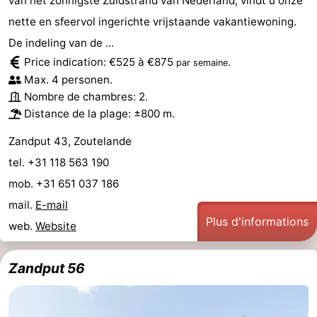
van het zonnigste Zuidstrand van Nederland, vindt u onze
nette en sfeervol ingerichte vrijstaande vakantiewoning.
De indeling van de ...
Price indication: €525 à €875
.
par semaine
Max. 4 personen.
Nombre de chambres: 2.
Distance de la plage: ±800 m.
Zandput 43, Zoutelande
tel. +31 118 563 190
mob. +31 651 037 186
mail.
E-mail
Plus d'informations
web.
Website
Zandput 56