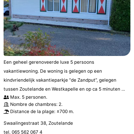
Haamstede
Nature
Walcheren
Kop
-
van
Veere
-
Schouwen
Nature
-
Een geheel gerenoveerde luxe 5 persoons
Oranjezon
Oostkapelle
-
vakantiewoning. De woning is gelegen op een
Nature
-
kindvriendelijk vakantieparkje “de Zandput”, gelegen
tussen Zoutelande en Westkapelle en op ca 5 minuten ...
de
Domburg
-
Max. 5 personen.
Nombre de chambres: 2.
Mantelingen
Westkapelle
-
Distance de la plage: ±700 m.
Nature
-
Swaalingestraat 38, Zoutelande
tel. 065 562 067 4
Walcherse
Dishoek
-