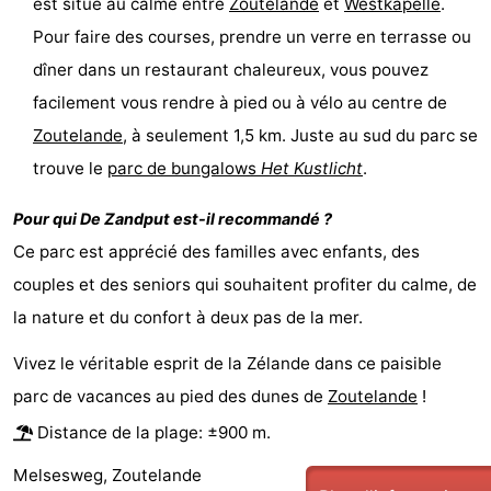
est situé au calme entre
Zoutelande
et
Westkapelle
.
jeux
de
Bowling
Centres
Pour faire des courses, prendre un verre en terrasse ou
dîner dans un restaurant chaleureux, vous pouvez
jeux
de
Villages
facilement vous rendre à pied ou à vélo au centre de
intérieures
bien-
&
Nature
Zoutelande
, à seulement 1,5 km. Juste au sud du parc se
trouve le
parc de bungalows
Het Kustlicht
.
être
villes
Visites
Pour qui
De Zandput
est-il recommandé ?
guidées
Sports
Ce parc est apprécié des familles avec enfants, des
-
couples et des seniors qui souhaitent profiter du calme, de
la nature et du confort à deux pas de la mer.
Piscines
-
Vivez le véritable esprit de la Zélande dans ce paisible
Faire
-
parc de vacances au pied des dunes de
Zoutelande
!
du
Randonnée
-
Distance de la plage: ±900 m.
Melsesweg, Zoutelande
vélo
Équitation
-