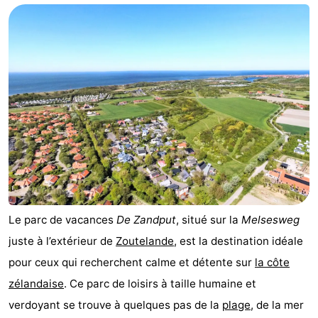
Aparthotel
-
Zoutelande
Duinflat
-
Duinoord
-
Duinweg
-
18
Kurhaus
-
Residentie
Campings
Soutelande
Chambre
Le parc de vacances
De Zandput
, situé sur la
Melsesweg
juste à l’extérieur de
Zoutelande
, est la destination idéale
d'hôtes
Chaumières
pour ceux qui recherchent calme et détente sur
la côte
-
zélandaise
. Ce parc de loisirs à taille humaine et
verdoyant se trouve à quelques pas de la
plage
, de la mer
De
-