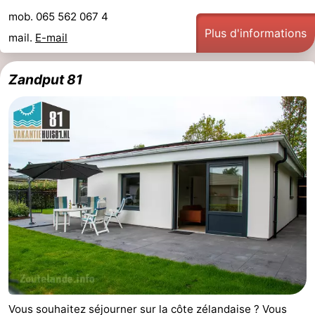
mob. 065 562 067 4
bos
Vlissingen
-
Plus d'informations
mail.
E-mail
Middelburg
Zeeuws-
Zandput 81
Vlaanderen
-
Nieuwvliet
-
Sluis
-
Cadzand
-
Nature
Météo
Het
Contact
Zwin
Vous souhaitez séjourner sur la côte zélandaise ? Vous