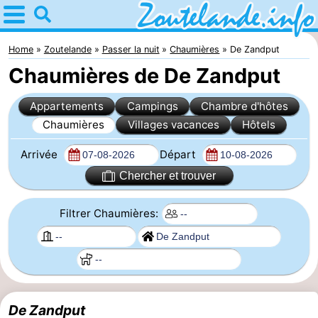
Home
Zoutelande
Home
Zoutelande
Passer la nuit
Chaumières
De Zandput
Chaumières de De Zandput
Astuces
Appartements
Campings
Chambre d'hôtes
Avec
Chaumières
Villages vacances
Hôtels
les
Webcam
Arrivée
Départ
enfants
Webcam
Chercher et trouver
Langstraat
Webcam
Filtrer Chaumières:
Plage
Passer
la
Appartements
nuit
-
De Zandput