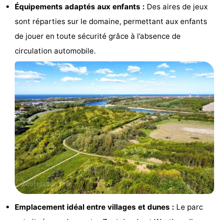
Équipements adaptés aux enfants :
Des aires de jeux
faire
d'intérêt
-
sont réparties sur le domaine, permettant aux enfants
de jouer en toute sécurité grâce à l’absence de
Musées
-
circulation automobile.
Galeries
-
Monuments
-
Églises
-
Phares
-
Points
Attractions
de
-
vue
Terrains
-
Emplacement idéal entre villages et dunes :
Le parc
de
Aires
-