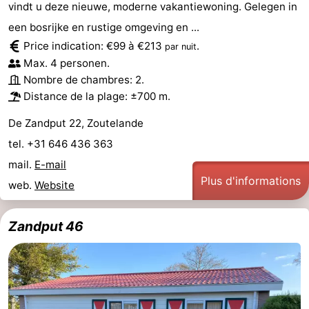
vindt u deze nieuwe, moderne vakantiewoning. Gelegen in
Médicales
Région
een bosrijke en rustige omgeving en ...
Price indication: €99 à €213
.
par nuit
Zeeland
Max. 4 personen.
Nombre de chambres: 2.
Schouwen-
Distance de la plage: ±700 m.
Duiveland
-
De Zandput 22, Zoutelande
tel. +31 646 436 363
Renesse
-
mail.
E-mail
Brouwershaven
-
Plus d'informations
web.
Website
Bruinisse
-
Zandput 46
Zierikzee
-
Nature
-
Oosterschelde
Burgh
-