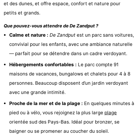
et des dunes, et offre espace, confort et nature pour
Zandput
Duinzicht
-
petits et grands.
Joossesweg
-
Que pouvez-vous attendre de
De Zandput
?
Calme et nature :
De Zandput
est un parc sans voitures,
Kustlicht
-
convivial pour les enfants, avec une ambiance naturelle
Meerpaal
-
— parfait pour se détendre dans un cadre verdoyant.
Strandcamping
-
Hébergements confortables :
Le parc compte 91
maisons de vacances, bungalows et chalets pour 4 à 8
Valkenisse
Zee,
Hôtels
personnes. Beaucoup disposent d’un jardin verdoyant
Bos
Last
avec une grande intimité.
Proche de la mer et de la plage :
En quelques minutes à
en
minutes
Plages
pied ou à vélo, vous rejoignez la plus large
plage
Duin
Voir
orientée sud des Pays-Bas. Idéal pour bronzer, se
baigner ou se promener au coucher du soleil.
et
Lieux