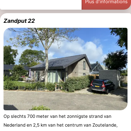
Plus d'informations
Terrains
-
Zandput 22
de
Peche
-
golf
Sportive
Equitation
Boire
et
Événements
manger
Conduite
de
Pratiques
l'anneau
Forum
Route
-
Op slechts 700 meter van het zonnigste strand van
Nederland en 2,5 km van het centrum van Zoutelande,
Stationnement
Adresses