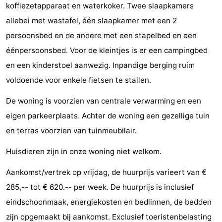
koffiezetapparaat en waterkoker. Twee slaapkamers
faire
d'intérêt
-
allebei met wastafel, één slaapkamer met een 2
persoonsbed en de andere met een stapelbed en een
Musées
-
éénpersoonsbed. Voor de kleintjes is er een campingbed
Galeries
-
en een kinderstoel aanwezig. Inpandige berging ruim
voldoende voor enkele fietsen te stallen.
Monuments
-
De woning is voorzien van centrale verwarming en een
Églises
-
eigen parkeerplaats. Achter de woning een gezellige tuin
Phares
-
en terras voorzien van tuinmeubilair.
Points
Attractions
Huisdieren zijn in onze woning niet welkom.
de
-
Aankomst/vertrek op vrijdag, de huurprijs varieert van €
285,-- tot € 620.-- per week. De huurprijs is inclusief
vue
Terrains
-
eindschoonmaak, energiekosten en bedlinnen, de bedden
de
Aires
-
zijn opgemaakt bij aankomst. Exclusief toeristenbelasting