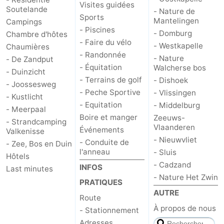
Visites guidées
Soutelande
- Nature de
Sports
Mantelingen
Campings
- Piscines
- Domburg
Chambre d'hôtes
- Faire du vélo
- Westkapelle
Chaumières
- Randonnée
- Nature
- De Zandput
- Équitation
Walcherse bos
- Duinzicht
- Terrains de golf
- Dishoek
- Joossesweg
- Peche Sportive
- Vlissingen
- Kustlicht
- Equitation
- Middelburg
- Meerpaal
Boire et manger
Zeeuws-
- Strandcamping
Vlaanderen
Événements
Valkenisse
- Nieuwvliet
- Conduite de
- Zee, Bos en Duin
l'anneau
- Sluis
Hôtels
- Cadzand
INFOS
Last minutes
- Nature Het Zwin
PRATIQUES
AUTRE
Route
À propos de nous
- Stationnement
Adresses