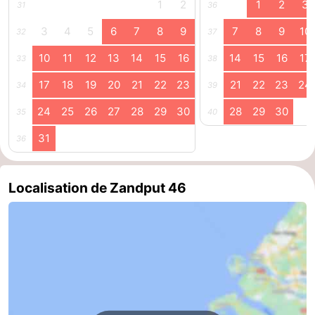
1
2
1
2
3
31
36
Haamstede
Nature
Walcheren
3
4
5
6
7
8
9
7
8
9
10
32
37
Kop
-
10
11
12
13
14
15
16
14
15
16
17
33
38
17
18
19
20
21
22
23
21
22
23
24
34
39
van
Veere
-
24
25
26
27
28
29
30
28
29
30
35
40
Schouwen
Nature
-
31
36
Oranjezon
Oostkapelle
-
Nature
-
Localisation de Zandput 46
de
Domburg
-
Mantelingen
Westkapelle
-
Nature
-
Walcherse
Dishoek
-