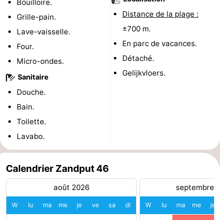
Bouilloire.
Distance de la plage :
Médicales
Région
Grille-pain.
±700 m.
Lave-vaisselle.
Zeeland
En parc de vacances.
Four.
Détaché.
Schouwen-
Micro-ondes.
Gelijkvloers.
Sanitaire
Duiveland
-
Douche.
Renesse
-
Bain.
Toilette.
Brouwershaven
-
Lavabo.
Bruinisse
-
Calendrier Zandput 46
Zierikzee
-
août 2026
septembre 
Nature
-
W
lu
ma
me
je
ve
sa
di
W
lu
ma
me
je
Oosterschelde
Burgh
-