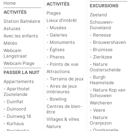
Home
ACTIVITÉS
EXCURSIONS
ACTIVITÉS
Plages
Zeeland
Lieux d'intérêt
Station Balnéaire
Schouwen-
- Musées
Duiveland
Astuces
- Galeries
- Renesse
Avec les enfants
- Monuments
- Brouwershaven
Météo
- Églises
- Bruinisse
Webcam
Langstraat
- Phares
- Zierikzee
Webcam Plage
- Points de vue
- Nature
Oosterschelde
Attractions
PASSER LA NUIT
- Burgh
- Terrains de jeux
Appartements
Haamstede
- Aires de jeux
- Aparthotel
- Nature Kop van
intérieures
Zoutelande
Schouwen
- Bowling
- Duinflat
Walcheren
Centres de bien-
- Duinoord
- Veere
être
- Duinweg 18
- Nature
Villages & villes
Oranjezon
- Kurhaus
Nature
- Oostkapelle
- Residentie