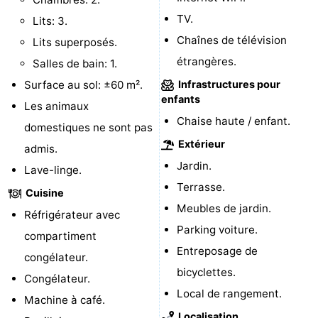
TV.
Lits: 3.
Terrains
-
Chaînes de télévision
Lits superposés.
de
Peche
-
étrangères.
Salles de bain: 1.
Surface au sol: ±60 m².
Infrastructures pour
golf
Sportive
Equitation
Boire
enfants
Les animaux
et
Événements
Chaise haute / enfant.
domestiques ne sont pas
Extérieur
admis.
manger
Conduite
Jardin.
Lave-linge.
de
Pratiques
Terrasse.
Cuisine
Meubles de jardin.
l'anneau
Forum
Réfrigérateur avec
Parking voiture.
compartiment
Route
Entreposage de
congélateur.
bicyclettes.
-
Congélateur.
Local de rangement.
Machine à café.
Stationnement
Adresses
Localisation