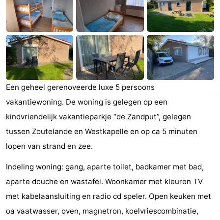
Zandput
Duinzicht
-
Joossesweg
-
Kustlicht
-
Meerpaal
-
Een geheel gerenoveerde luxe 5 persoons
Strandcamping
-
vakantiewoning. De woning is gelegen op een
kindvriendelijk vakantieparkje “de Zandput”, gelegen
Valkenisse
Zee,
Hôtels
tussen Zoutelande en Westkapelle en op ca 5 minuten
Bos
Last
lopen van strand en zee.
Indeling woning: gang, aparte toilet, badkamer met bad,
en
minutes
Plages
aparte douche en wastafel. Woonkamer met kleuren TV
Duin
Voir
met kabelaansluiting en radio cd speler. Open keuken met
oa vaatwasser, oven, magnetron, koelvriescombinatie,
et
Lieux