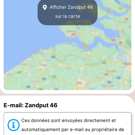
Afficher Zandput 46
bos
Vlissingen
-
sur la carte
Middelburg
Zeeuws-
Vlaanderen
-
Nieuwvliet
-
Sluis
-
Cadzand
-
Nature
Météo
E-mail: Zandput 46
Het
Contact
Zwin
Ces données sont envoyées directement et
automatiquement par e-mail au propriétaire de