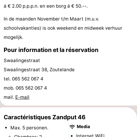
á € 2.00 p.p.p.n. en een borg á € 50.--.
jeux
de
Bowling
Centres
In de maanden November t/m Maart (m.u.v.
jeux
de
Villages
schoolvakanties) is ook weekend en midweek verhuur
intérieures
bien-
&
Nature
mogelijk.
Pour information et la réservation
être
villes
Visites
Swaalingestraat
guidées
Sports
Swaalingestraat 38, Zoutelande
-
tel. 065 562 067 4
mob. 065 562 067 4
Piscines
-
mail.
E-mail
Faire
-
Caractéristiques Zandput 46
du
Randonnée
-
Media
Max. 5 personen.
vélo
Équitation
-
Internet WiFi.
Chambres: 2.