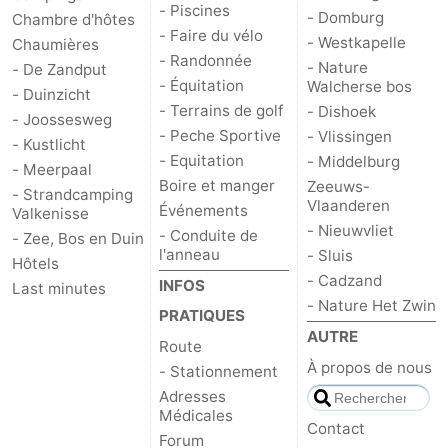
- Piscines
- Domburg
Chambre d'hôtes
Médicales
Région
- Faire du vélo
- Westkapelle
Chaumières
- Randonnée
- Nature
- De Zandput
Zeeland
- Équitation
Walcherse bos
- Duinzicht
- Terrains de golf
- Dishoek
- Joossesweg
Schouwen-
- Peche Sportive
- Vlissingen
- Kustlicht
- Equitation
- Middelburg
- Meerpaal
Duiveland
-
Boire et manger
Zeeuws-
- Strandcamping
Vlaanderen
Événements
Valkenisse
Renesse
-
- Nieuwvliet
- Conduite de
- Zee, Bos en Duin
l'anneau
- Sluis
Brouwershaven
-
Hôtels
- Cadzand
INFOS
Last minutes
Bruinisse
-
- Nature Het Zwin
PRATIQUES
AUTRE
Route
Zierikzee
-
À propos de nous
- Stationnement
Nature
-
Adresses
Médicales
Contact
Oosterschelde
Burgh
-
Forum