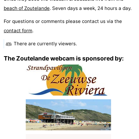
Zandput
Duinzicht
-
beach of Zoutelande
. Seven days a week, 24 hours a day.
For questions or comments please contact us via the
Joossesweg
-
contact form
.
Kustlicht
-
There are currently
viewers.
Meerpaal
-
The Zoutelande webcam is sponsored by:
Strandcamping
-
Valkenisse
Zee,
Hôtels
Bos
Last
en
minutes
Plages
Duin
Voir
et
Lieux