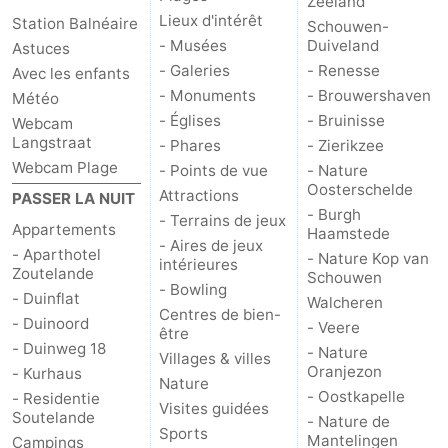
Zeeland
Lieux d'intérêt
Station Balnéaire
Schouwen-
Terrains
-
- Musées
Duiveland
Astuces
- Galeries
- Renesse
Avec les enfants
de
Peche
-
- Monuments
- Brouwershaven
Météo
- Églises
- Bruinisse
golf
Sportive
Equitation
Boire
Webcam
Langstraat
- Phares
- Zierikzee
Webcam Plage
et
Événements
- Points de vue
- Nature
Oosterschelde
Attractions
PASSER LA NUIT
manger
Conduite
- Burgh
- Terrains de jeux
Appartements
Haamstede
- Aires de jeux
- Aparthotel
de
Pratiques
- Nature Kop van
intérieures
Zoutelande
Schouwen
- Bowling
- Duinflat
Walcheren
l'anneau
Forum
Centres de bien-
- Duinoord
- Veere
être
Route
- Duinweg 18
- Nature
Villages & villes
Oranjezon
- Kurhaus
Nature
-
- Oostkapelle
- Residentie
Visites guidées
Soutelande
- Nature de
Sports
Stationnement
Adresses
Mantelingen
Campings