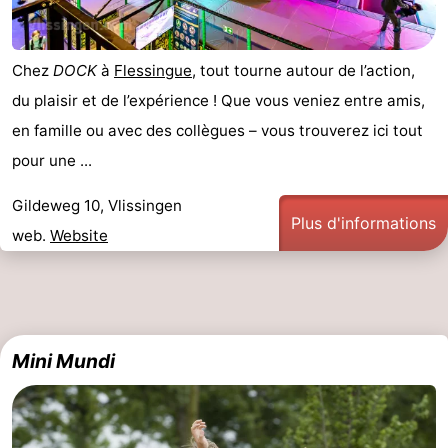
bos
Vlissingen
-
Chez
DOCK
à
Flessingue
, tout tourne autour de l’action,
Middelburg
Zeeuws-
du plaisir et de l’expérience ! Que vous veniez entre amis,
Vlaanderen
-
en famille ou avec des collègues – vous trouverez ici tout
pour une ...
Nieuwvliet
-
Gildeweg 10, Vlissingen
Sluis
-
Plus d'informations
web.
Website
Cadzand
-
Nature
Météo
Het
Contact
Mini Mundi
Zwin