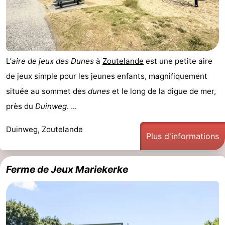
jeux
de
Bowling
Centres
jeux
de
Villages
intérieures
bien-
&
Nature
L’
aire de jeux des Dunes
à
Zoutelande
est une petite aire
de jeux simple pour les jeunes enfants, magnifiquement
être
villes
Visites
située au sommet des
dunes
et le long de la digue de mer,
guidées
Sports
près du
Duinweg
. ...
-
Duinweg, Zoutelande
Plus d'informations
Piscines
-
Ferme de Jeux Mariekerke
Faire
-
du
Randonnée
-
vélo
Équitation
-