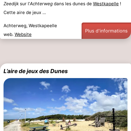
Zeedijk
sur l'
Achterweg
dans les dunes de
Westkapelle
!
faire
d'intérêt
-
Cette aire de jeux ...
Musées
-
Achterweg, Westkapeelle
Plus d'informations
web.
Website
Galeries
-
Monuments
-
Églises
-
L’aire de jeux des Dunes
Phares
-
Points
Attractions
de
-
vue
Terrains
-
de
Aires
-