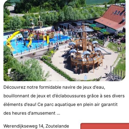
Aparthotel
-
Zoutelande
Duinflat
-
Duinoord
-
Duinweg
-
18
Kurhaus
-
Residentie
Campings
Soutelande
Chambre
Découvrez notre formidable navire de jeux d'eau,
bouillonnant de jeux et d'éclaboussures grâce à ses divers
d'hôtes
Chaumières
éléments d'eau! Ce parc aquatique en plein air garantit
-
des heures d'amusement ...
De
-
Werendijkseweg 14, Zoutelande