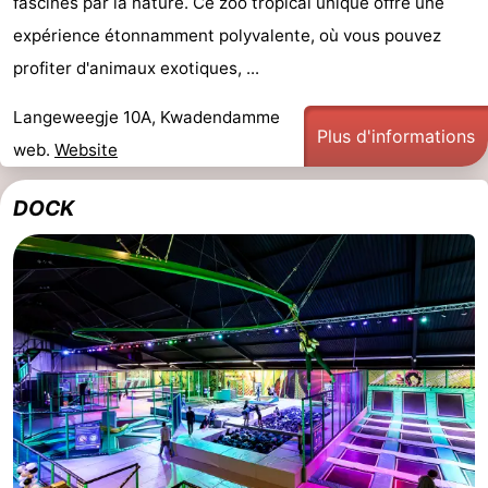
fascinés par la nature. Ce zoo tropical unique offre une
expérience étonnamment polyvalente, où vous pouvez
Haamstede
Nature
Walcheren
profiter d'animaux exotiques, ...
Kop
-
Langeweegje 10A, Kwadendamme
Plus d'informations
van
Veere
-
web.
Website
Schouwen
Nature
-
DOCK
Oranjezon
Oostkapelle
-
Nature
-
de
Domburg
-
Mantelingen
Westkapelle
-
Nature
-
Walcherse
Dishoek
-