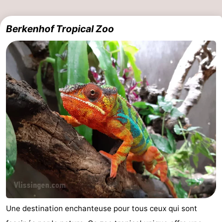
Médicales
Région
Berkenhof Tropical Zoo
Zeeland
Schouwen-
Duiveland
-
Renesse
-
Brouwershaven
-
Bruinisse
-
Zierikzee
-
Nature
-
Une destination enchanteuse pour tous ceux qui sont
Oosterschelde
Burgh
-