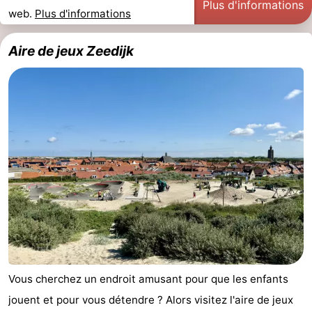
Plus d'informations
web.
Plus d'informations
Zandput
Duinzicht
-
Aire de jeux Zeedijk
Joossesweg
-
Kustlicht
-
Meerpaal
-
Strandcamping
-
Valkenisse
Zee,
Hôtels
Bos
Last
en
minutes
Plages
Duin
Voir
Vous cherchez un endroit amusant pour que les enfants
jouent et pour vous détendre ? Alors visitez l'aire de jeux
et
Lieux