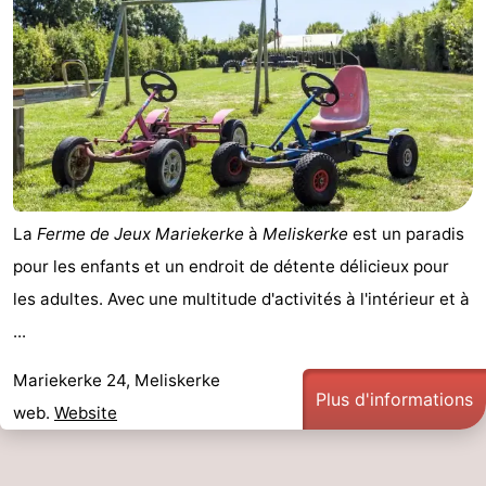
Terrains
-
de
Peche
-
golf
Sportive
Equitation
Boire
et
Événements
manger
Conduite
La
Ferme de Jeux Mariekerke
à
Meliskerke
est un paradis
pour les enfants et un endroit de détente délicieux pour
de
Pratiques
les adultes. Avec une multitude d'activités à l'intérieur et à
l'anneau
Forum
...
Route
Mariekerke 24, Meliskerke
Plus d'informations
web.
Website
-
Stationnement
Adresses