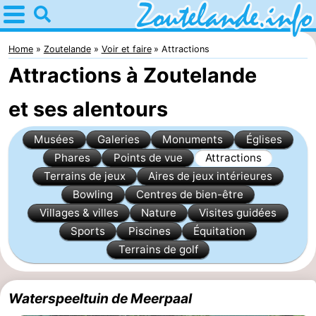
Home
Zoutelande
Home
Zoutelande
Voir et faire
Attractions
Attractions à Zoutelande
Astuces
et ses alentours
Avec
Musées
Galeries
Monuments
Églises
les
Webcam
Phares
Points de vue
Attractions
enfants
Webcam
Terrains de jeux
Aires de jeux intérieures
Bowling
Centres de bien-être
Langstraat
Webcam
Villages & villes
Nature
Visites guidées
Sports
Piscines
Équitation
Plage
Passer
Terrains de golf
la
Appartements
Waterspeeltuin de Meerpaal
nuit
-