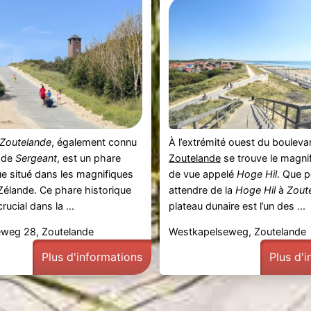
 Zoutelande
, également connu
À l’extrémité ouest du bouleva
 de
Sergeant
, est un phare
Zoutelande
se trouve le magnif
e situé dans les magnifiques
de vue appelé
Hoge Hil
. Que 
Zélande. Ce phare historique
attendre de la
Hoge Hil
à
Zout
rucial dans la ...
plateau dunaire est l’un des ...
weg 28, Zoutelande
Westkapelseweg, Zoutelande
Plus d'informations
Plus d'