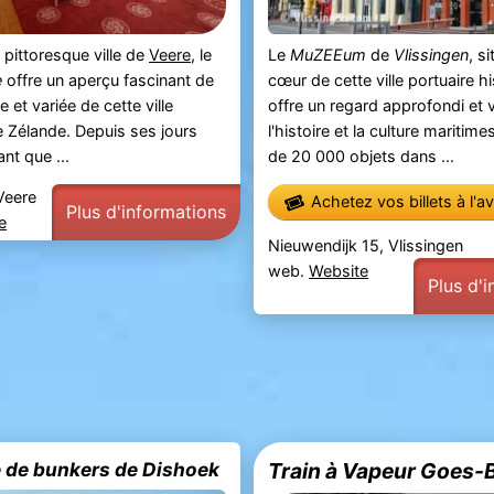
 pittoresque ville de
Veere
, le
Le
MuZEEum
de
Vlissingen
, s
e
offre un aperçu fascinant de
cœur de cette ville portuaire hi
he et variée de cette ville
offre un regard approfondi et v
e Zélande. Depuis ses jours
l'histoire et la culture maritim
ant que ...
de 20 000 objets dans ...
Veere
Achetez vos billets à l'a
Plus d'informations
e
Nieuwendijk 15, Vlissingen
web.
Website
Plus d'
 de bunkers de Dishoek
Train à Vapeur Goes-