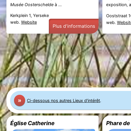
Musée Oosterschelde
à ...
exposition, a
Kerkplein 1, Yerseke
Ooststraat 
web.
Website
web.
Websit
Plus d'informations
»
Ci-dessous nos autres Lieux d'intérêt
.
Église Catherine
Phare de