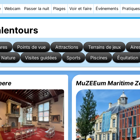
e
Webcam
Passer la nuit
Plages
Voir et faire
Événements
Pratiques
alentours
ares
Points de vue
Attractions
Terrains de jeux
Aire
Nature
Visites guidées
Sports
Piscines
Équitation
eere
MuZEEum Maritime Z