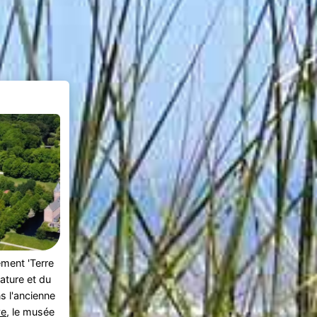
lement 'Terre
nature et du
ns l'ancienne
ve
, le musée