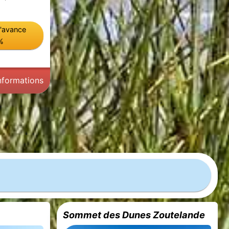
l'avance
%
informations
Sommet des Dunes Zoutelande