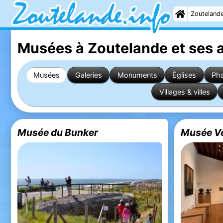
Zouteland
Musées à Zoutelande
et ses 
Musées
Galeries
Monuments
Églises
Ph
Villages & villes
Musée du Bunker
Musée V