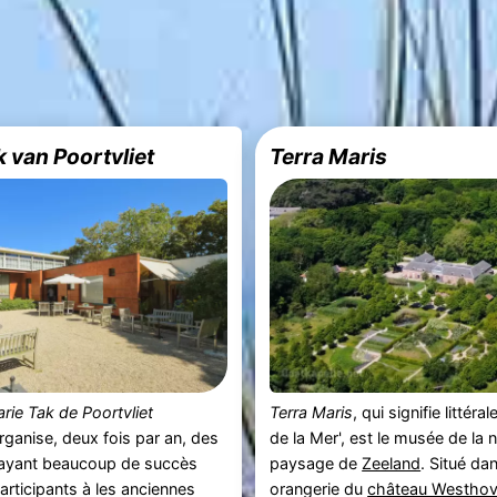
 van Poortvliet
Terra Maris
ie Tak de Poortvliet
Terra Maris
, qui signifie littéra
ganise, deux fois par an, des
de la Mer', est le musée de la 
 ayant beaucoup de succès
paysage de
Zeeland
. Situé da
articipants à les anciennes
orangerie du
château Westho