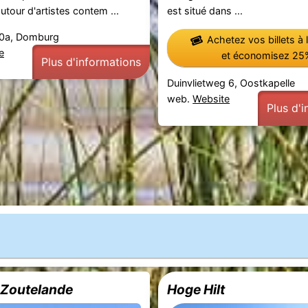
utour d'artistes contem ...
est situé dans ...
10a, Domburg
Achetez vos billets à 
e
et économisez 25
Plus d'informations
Duinvlietweg 6, Oostkapelle
web.
Website
Plus d'
 Zoutelande
Hoge Hilt