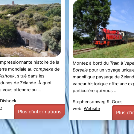
impressionnante histoire de la
Montez à bord du
Train à Vap
rre mondiale au
complexe de
Borsele
pour un voyage unique 
Dishoek
, situé dans les
magnifique paysage de Zélande
 dunes de Zélande. À quoi
vapeur historique offre une ex
vous attendre au ...
particulière qui vous ...
 Dishoek
Stephensonweg 9, Goes
e
web.
Website
Plus d'informations
Plus d'