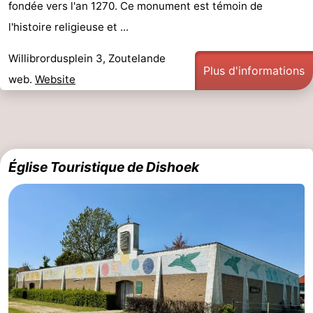
fondée vers l'an 1270. Ce monument est témoin de
faire
d'intérêt
-
l'histoire religieuse et ...
Musées
-
Willibrordusplein 3, Zoutelande
Plus d'informations
web.
Website
Galeries
-
Monuments
-
Églises
-
Église Touristique de Dishoek
Phares
-
Points
Attractions
de
-
vue
Terrains
-
de
Aires
-