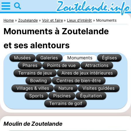
Home
Zoutelande
Home
Zoutelande
Voir et faire
Lieux d'intérêt
Monuments
Monuments à Zoutelande
Astuces
et ses alentours
Avec
Musées
Galeries
Monuments
Églises
les
Webcam
Phares
Points de vue
Attractions
enfants
Webcam
Terrains de jeux
Aires de jeux intérieures
Bowling
Centres de bien-être
Langstraat
Webcam
Villages & villes
Nature
Visites guidées
Sports
Piscines
Équitation
Plage
Passer
Terrains de golf
la
Appartements
Moulin de Zoutelande
nuit
-