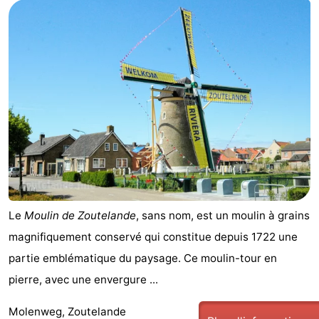
Aparthotel
-
Zoutelande
Duinflat
-
Duinoord
-
Duinweg
-
18
Kurhaus
-
Residentie
Campings
Soutelande
Chambre
Le
Moulin de Zoutelande
, sans nom, est un moulin à grains
magnifiquement conservé qui constitue depuis 1722 une
d'hôtes
Chaumières
partie emblématique du paysage. Ce moulin-tour en
-
pierre, avec une envergure ...
De
-
Molenweg, Zoutelande