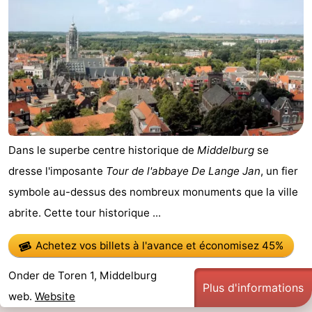
Terrains
-
de
Peche
-
golf
Sportive
Equitation
Boire
et
Événements
manger
Conduite
Dans le superbe centre historique de
Middelburg
se
dresse l'imposante
Tour de l'abbaye De Lange Jan
, un fier
de
Pratiques
symbole au-dessus des nombreux monuments que la ville
l'anneau
Forum
abrite. Cette tour historique ...
Route
Achetez vos billets à l'avance
et économisez 45%
-
Onder de Toren 1, Middelburg
Plus d'informations
web.
Website
Stationnement
Adresses