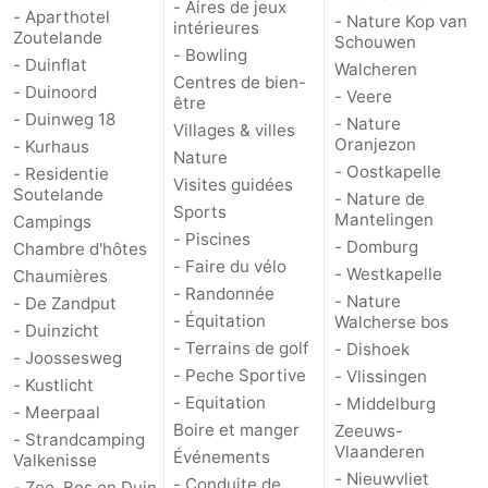
- Aires de jeux
- Aparthotel
- Nature Kop van
intérieures
Zoutelande
Schouwen
- Bowling
- Duinflat
Walcheren
Centres de bien-
- Duinoord
- Veere
être
- Duinweg 18
- Nature
Villages & villes
Oranjezon
- Kurhaus
Nature
- Oostkapelle
- Residentie
Visites guidées
Soutelande
- Nature de
Sports
Mantelingen
Campings
- Piscines
- Domburg
Chambre d'hôtes
- Faire du vélo
- Westkapelle
Chaumières
- Randonnée
- Nature
- De Zandput
- Équitation
Walcherse bos
- Duinzicht
- Terrains de golf
- Dishoek
- Joossesweg
- Peche Sportive
- Vlissingen
- Kustlicht
- Equitation
- Middelburg
- Meerpaal
Boire et manger
Zeeuws-
- Strandcamping
Vlaanderen
Événements
Valkenisse
- Nieuwvliet
- Conduite de
- Zee, Bos en Duin