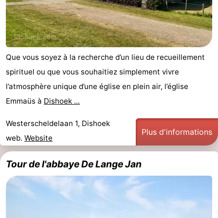
jeux
de
Bowling
Centres
jeux
de
Villages
Que vous soyez à la recherche d’un lieu de recueillement
intérieures
bien-
&
Nature
spirituel ou que vous souhaitiez simplement vivre
être
villes
Visites
l’atmosphère unique d’une église en plein air, l’église
Emmaüs à
Dishoek ...
guidées
Sports
Westerscheldelaan 1, Dishoek
-
Plus d'informations
web.
Website
Piscines
-
Tour de l'abbaye De Lange Jan
Faire
-
du
Randonnée
-
vélo
Équitation
-