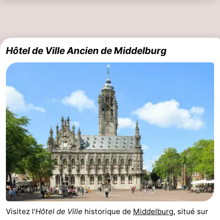
Médicales
Région
Zeeland
Hôtel de Ville Ancien de Middelburg
Schouwen-
Duiveland
-
Renesse
-
Brouwershaven
-
Bruinisse
-
Zierikzee
-
Nature
-
Visitez l'
Hôtel de Ville
historique de
Middelburg
, situé sur
Oosterschelde
Burgh
-