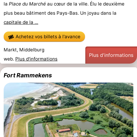
la
Place du Marché
au cœur de la ville. Élu le deuxième
Haamstede
Nature
Walcheren
plus beau bâtiment des Pays-Bas. Un joyau dans la
capitale de la ...
Kop
-
Achetez vos billets à l'avance
van
Veere
-
Markt, Middelburg
Schouwen
Nature
-
Plus d'informations
web.
Plus d'informations
Oranjezon
Oostkapelle
-
Fort Rammekens
Nature
-
de
Domburg
-
Mantelingen
Westkapelle
-
Nature
-
Walcherse
Dishoek
-