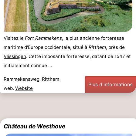
bos
Vlissingen
-
Middelburg
Zeeuws-
Visitez le
Fort Rammekens
, la plus ancienne forteresse
Vlaanderen
-
maritime d'Europe occidentale, situé à
Ritthem
, près de
Nieuwvliet
-
Vlissingen
. Cette imposante forteresse, datant de 1547 et
initialement connue ...
Sluis
-
Rammekensweg, Ritthem
Cadzand
-
Plus d'informations
web.
Website
Nature
Météo
Het
Contact
Zwin
Château de Westhove