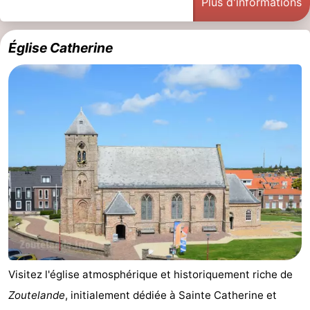
Plus d'informations
Zandput
Duinzicht
-
Église Catherine
Joossesweg
-
Kustlicht
-
Meerpaal
-
Strandcamping
-
Valkenisse
Zee,
Hôtels
Bos
Last
en
minutes
Plages
Duin
Voir
Visitez l'église atmosphérique et historiquement riche de
Zoutelande
, initialement dédiée à Sainte Catherine et
et
Lieux