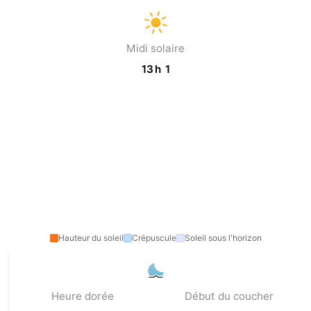
Médicales
Région
Midi solaire
Zeeland
13 h 1
Schouwen-
Duiveland
-
Renesse
-
Brouwershaven
-
Bruinisse
-
Hauteur du soleil
Crépuscule
Soleil sous l'horizon
Zierikzee
-
Nature
-
Heure dorée
Début du coucher
Oosterschelde
Burgh
-