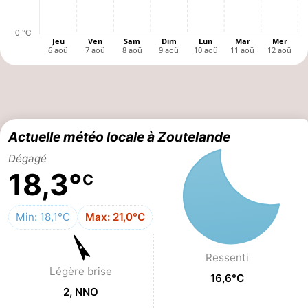
Zandput
Duinzicht
-
Joossesweg
-
Kustlicht
-
Meerpaal
-
Actuelle météo locale à Zoutelande
Strandcamping
-
Dégagé
Valkenisse
Zee,
Hôtels
18,3°
C
Bos
Last
Min: 18,1°C
Max: 21,0°C
en
minutes
Plages
Ressenti
Duin
Voir
Légère brise
16,6°C
2, NNO
et
Lieux