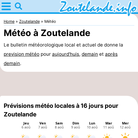
Home
Zoutelande
Home
Zoutelande
Météo
Météo à Zoutelande
Astuces
Le bulletin météorologique local et actuel de donne la
Avec
prevision météo
pour
aujourd'huis
,
demain
et
après
les
Webcam
demain
.
enfants
Webcam
Langstraat
Webcam
Plage
Passer
Prévisions météo locales à 16 jours pour
Zoutelande
la
Appartements
nuit
-