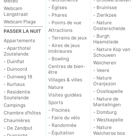
Météo
- Églises
- Bruinisse
Webcam
Langstraat
- Phares
- Zierikzee
Webcam Plage
- Points de vue
- Nature
Oosterschelde
Attractions
PASSER LA NUIT
- Burgh
- Terrains de jeux
Appartements
Haamstede
- Aires de jeux
- Aparthotel
- Nature Kop van
intérieures
Zoutelande
Schouwen
- Bowling
- Duinflat
Walcheren
Centres de bien-
- Duinoord
- Veere
être
- Duinweg 18
- Nature
Villages & villes
Oranjezon
- Kurhaus
Nature
- Oostkapelle
- Residentie
Visites guidées
Soutelande
- Nature de
Sports
Mantelingen
Campings
- Piscines
- Domburg
Chambre d'hôtes
- Faire du vélo
- Westkapelle
Chaumières
- Randonnée
- Nature
- De Zandput
- Équitation
Walcherse bos
- Duinzicht