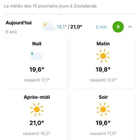
La météo des 15 prochains jours à Zoutelande.
Aujourd'hui
18,1°
/
21,0°
9
0 mm
6 aoû
Nuit
Matin
19,6°
19,8°
ressenti 17,1°
ressenti 17,3°
Après-midi
Soir
21,0°
19,6°
ressenti 19,2°
ressenti 17,5°