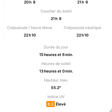
20 h 8
21 h 9
Haamstede
Nature
Walcheren
Coucher du soleil
21 h 9
Kop
-
Crépuscule / heure bleue
Crépuscule nautique
van
Veere
-
22 h 10
22 h 10
Schouwen
Nature
-
Durée du jour
Oranjezon
Oostkapelle
-
15 heures et 6 min.
Heures de soleil
Nature
-
13 heures et 0 min.
de
Domburg
-
Hauteur max.
55.2°
Mantelingen
Westkapelle
-
Indice UV
Nature
-
6.3
Élevé
Walcherse
Dishoek
-