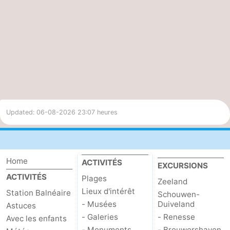
50%
3.7
Modéré
Updated: 06-08-2026 23:07 heures
Home
ACTIVITÉS
EXCURSIONS
ACTIVITÉS
Plages
Zeeland
Lieux d'intérêt
Station Balnéaire
Schouwen-
- Musées
Duiveland
Astuces
- Galeries
- Renesse
Avec les enfants
- Monuments
- Brouwershaven