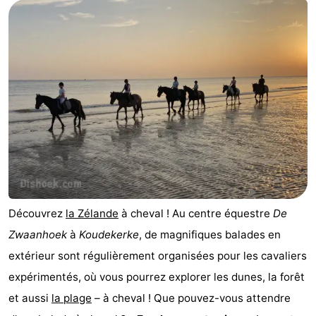
Aparthotel
-
Zoutelande
Duinflat
-
Duinoord
-
Duinweg
-
18
Kurhaus
-
Residentie
Campings
Soutelande
Chambre
Découvrez
la Zélande
à cheval ! Au centre équestre
De
Zwaanhoek
à
Koudekerke
, de magnifiques balades en
d'hôtes
Chaumières
extérieur sont régulièrement organisées pour les cavaliers
-
expérimentés, où vous pourrez explorer les dunes, la forêt
et aussi
la plage
– à cheval ! Que pouvez-vous attendre
De
-