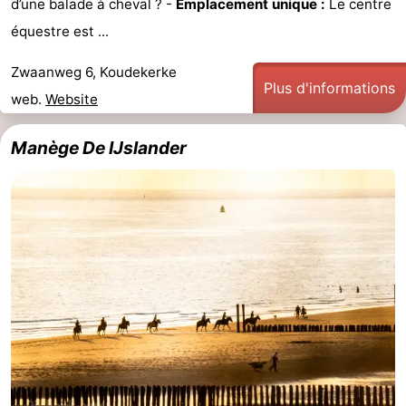
d’une balade à cheval ? -
Emplacement unique :
Le centre
Zandput
Duinzicht
-
équestre est ...
Joossesweg
-
Zwaanweg 6, Koudekerke
Plus d'informations
web.
Website
Kustlicht
-
Manège De IJslander
Meerpaal
-
Strandcamping
-
Valkenisse
Zee,
Hôtels
Bos
Last
en
minutes
Plages
Duin
Voir
et
Lieux