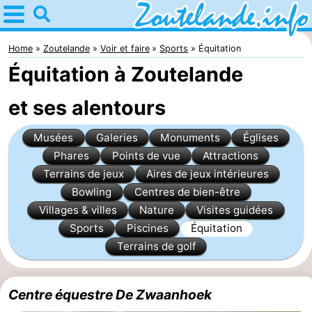
Home
Zoutelande
Home
Zoutelande
Voir et faire
Sports
Équitation
Équitation à Zoutelande
Astuces
et ses alentours
Avec
Musées
Galeries
Monuments
Églises
les
Webcam
Phares
Points de vue
Attractions
enfants
Webcam
Terrains de jeux
Aires de jeux intérieures
Bowling
Centres de bien-être
Langstraat
Webcam
Villages & villes
Nature
Visites guidées
Sports
Piscines
Équitation
Plage
Passer
Terrains de golf
la
Appartements
Centre équestre De Zwaanhoek
nuit
-