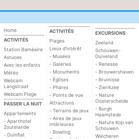
Terrains
-
de
Peche
-
Home
ACTIVITÉS
EXCURSIONS
golf
Sportive
Equitation
Boire
ACTIVITÉS
Plages
Zeeland
Lieux d'intérêt
Station Balnéaire
Schouwen-
et
Événements
- Musées
Duiveland
Astuces
- Galeries
- Renesse
Avec les enfants
manger
Conduite
- Monuments
- Brouwershaven
Météo
- Églises
- Bruinisse
de
Pratiques
Webcam
Langstraat
- Phares
- Zierikzee
l'anneau
Forum
Webcam Plage
- Points de vue
- Nature
Oosterschelde
Attractions
PASSER LA NUIT
Route
- Burgh
- Terrains de jeux
Appartements
Haamstede
- Aires de jeux
- Aparthotel
-
- Nature Kop van
intérieures
Zoutelande
Schouwen
- Bowling
- Duinflat
Stationnement
Adresses
Walcheren