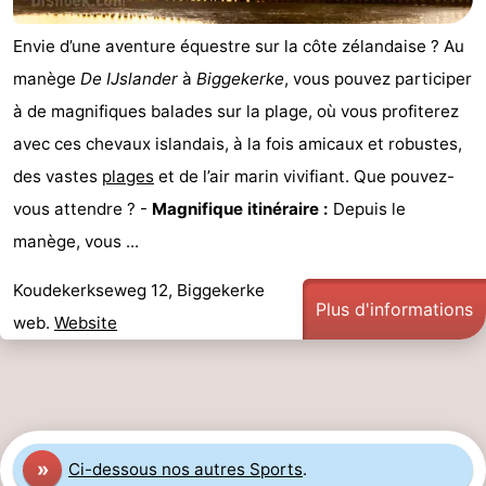
faire
d'intérêt
-
Envie d’une aventure équestre sur la côte zélandaise ? Au
manège
De IJslander
à
Biggekerke
, vous pouvez participer
Musées
-
à de magnifiques balades sur la plage, où vous profiterez
Galeries
-
avec ces chevaux islandais, à la fois amicaux et robustes,
des vastes
plages
et de l’air marin vivifiant. Que pouvez-
Monuments
-
vous attendre ? -
Magnifique itinéraire :
Depuis le
Églises
-
manège, vous ...
Phares
-
Koudekerkseweg 12, Biggekerke
Plus d'informations
web.
Website
Points
Attractions
de
-
vue
Terrains
-
»
Ci-dessous nos autres Sports
.
de
Aires
-