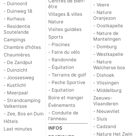
Centres de bien-
- Duinoord
- Veere
être
Médicales
Région
- Duinweg 18
- Nature
Villages & villes
Oranjezon
- Kurhaus
Nature
Zeeland
- Oostkapelle
- Residentie
Visites guidées
Soutelande
- Nature de
Sports
Schouwen-
Mantelingen
Campings
- Piscines
- Domburg
Chambre d'hôtes
Duiveland
-
- Faire du vélo
- Westkapelle
Chaumières
- Randonnée
- Nature
- De Zandput
Renesse
-
- Équitation
Walcherse bos
- Duinzicht
- Terrains de golf
- Dishoek
- Joossesweg
Brouwershaven
-
- Peche Sportive
- Vlissingen
- Kustlicht
- Equitation
- Middelburg
Bruinisse
-
- Meerpaal
Boire et manger
Zeeuws-
- Strandcamping
Vlaanderen
Événements
Valkenisse
Zierikzee
-
- Nieuwvliet
- Conduite de
- Zee, Bos en Duin
l'anneau
- Sluis
Nature
-
Hôtels
- Cadzand
INFOS
Last minutes
Oosterschelde
Burgh
-
- Nature Het Zwin