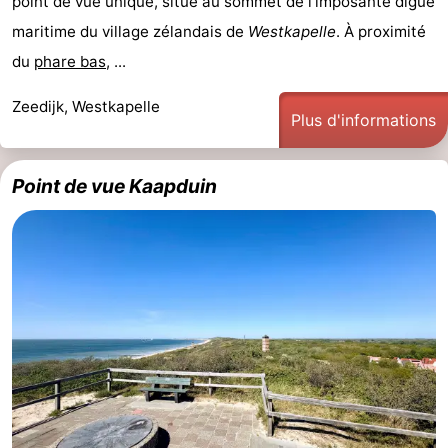
point de vue unique, situé au sommet de l’imposante digue
maritime du village zélandais de
Westkapelle
. À proximité
Haamstede
Nature
Walcheren
du
phare bas
, ...
Kop
-
Zeedijk, Westkapelle
Plus d'informations
van
Veere
-
Schouwen
Nature
-
Point de vue Kaapduin
Oranjezon
Oostkapelle
-
Nature
-
de
Domburg
-
Mantelingen
Westkapelle
-
Nature
-
Walcherse
Dishoek
-