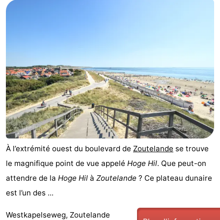
Aparthotel
-
Zoutelande
Duinflat
-
Duinoord
-
Duinweg
-
18
Kurhaus
-
Residentie
Campings
Soutelande
Chambre
À l’extrémité ouest du boulevard de
Zoutelande
se trouve
le magnifique point de vue appelé
Hoge Hil
. Que peut-on
d'hôtes
Chaumières
attendre de la
Hoge Hil
à
Zoutelande
? Ce plateau dunaire
-
est l’un des ...
De
-
Westkapelseweg, Zoutelande