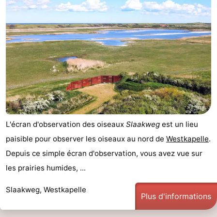
Terrains
-
de
Peche
-
golf
Sportive
Equitation
Boire
et
Événements
manger
Conduite
L'écran d'observation des oiseaux
Slaakweg
est un lieu
de
Pratiques
paisible pour observer les oiseaux au nord de
Westkapelle
.
l'anneau
Forum
Depuis ce simple écran d'observation, vous avez vue sur
les prairies humides, ...
Route
Slaakweg, Westkapelle
-
Plus d'informations
Stationnement
Adresses