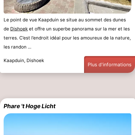
bos
Vlissingen
-
Le point de vue Kaapduin se situe au sommet des dunes
Middelburg
Zeeuws-
de
Dishoek
et offre un superbe panorama sur la mer et les
terres. C’est l’endroit idéal pour les amoureux de la nature,
Vlaanderen
-
les randon ...
Nieuwvliet
-
Kaapduin, Dishoek
Plus d'informations
Sluis
-
Cadzand
-
Nature
Météo
Phare 't Hoge Licht
Het
Contact
Zwin