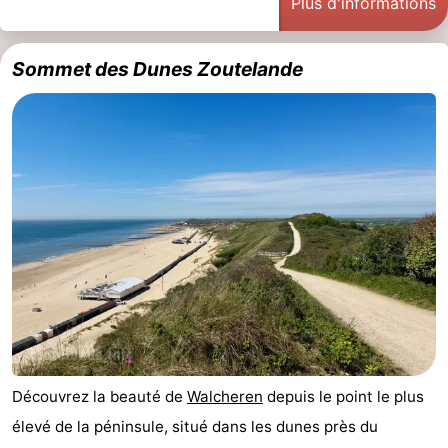
Plus d'informations
Zandput
Duinzicht
-
Sommet des Dunes Zoutelande
Joossesweg
-
Kustlicht
-
Meerpaal
-
Strandcamping
-
Valkenisse
Zee,
Hôtels
Bos
Last
en
minutes
Plages
Duin
Voir
Découvrez la beauté de
Walcheren
depuis le point le plus
élevé de la péninsule, situé dans les dunes près du
et
Lieux