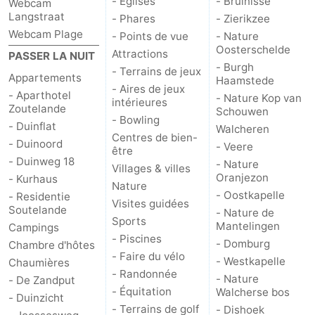
- Églises
- Bruinisse
Webcam
Langstraat
- Phares
- Zierikzee
Webcam Plage
- Points de vue
- Nature
Oosterschelde
Attractions
PASSER LA NUIT
- Burgh
- Terrains de jeux
Appartements
Haamstede
- Aires de jeux
- Aparthotel
- Nature Kop van
intérieures
Zoutelande
Schouwen
- Bowling
- Duinflat
Walcheren
Centres de bien-
- Duinoord
- Veere
être
- Duinweg 18
- Nature
Villages & villes
Oranjezon
- Kurhaus
Nature
- Oostkapelle
- Residentie
Visites guidées
Soutelande
- Nature de
Sports
Mantelingen
Campings
- Piscines
- Domburg
Chambre d'hôtes
- Faire du vélo
- Westkapelle
Chaumières
- Randonnée
- Nature
- De Zandput
- Équitation
Walcherse bos
- Duinzicht
- Terrains de golf
- Dishoek