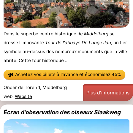
jeux
de
Bowling
Centres
jeux
de
Villages
Dans le superbe centre historique de
Middelburg
se
intérieures
bien-
&
Nature
dresse l'imposante
Tour de l'abbaye De Lange Jan
, un fier
être
villes
Visites
symbole au-dessus des nombreux monuments que la ville
abrite. Cette tour historique ...
guidées
Sports
Achetez vos billets à l'avance
et économisez 45%
-
Onder de Toren 1, Middelburg
Piscines
-
Plus d'informations
web.
Website
Faire
-
Écran d'observation des oiseaux Slaakweg
du
Randonnée
-
vélo
Équitation
-