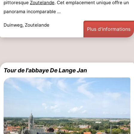
pittoresque
Zoutelande
. Cet emplacement unique offre un
faire
d'intérêt
-
panorama incomparable ...
Musées
-
Duinweg, Zoutelande
Plus d'informations
Galeries
-
Monuments
-
Églises
-
Tour de l'abbaye De Lange Jan
Phares
-
Points
Attractions
de
-
vue
Terrains
-
de
Aires
-