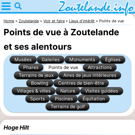
Home
Zoutelande
Home
Zoutelande
Voir et faire
Lieux d'intérêt
Points de vue
Points de vue à Zoutelande
Astuces
et ses alentours
Avec
Musées
Galeries
Monuments
Églises
les
Webcam
Phares
Points de vue
Attractions
enfants
Webcam
Terrains de jeux
Aires de jeux intérieures
Bowling
Centres de bien-être
Langstraat
Webcam
Villages & villes
Nature
Visites guidées
Sports
Piscines
Équitation
Plage
Passer
Terrains de golf
la
Appartements
Hoge Hilt
nuit
-