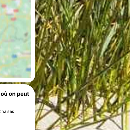
 où on peut
 chaises