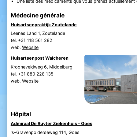
Une liste des médicaments que vous prenez actuellement (
Médecine générale
Huisartsenpraktijk Zoutelande
Leenes Land 1, Zoutelande
tel. +31 118 561 282
web.
Website
Huisartsenpost Walcheren
Krooneveldweg 6, Middelburg
tel. +31 880 228 135
web.
Website
Hôpital
Admiraal De Ruyter Ziekenhuis - Goes
's-Gravenpolderseweg 114, Goes