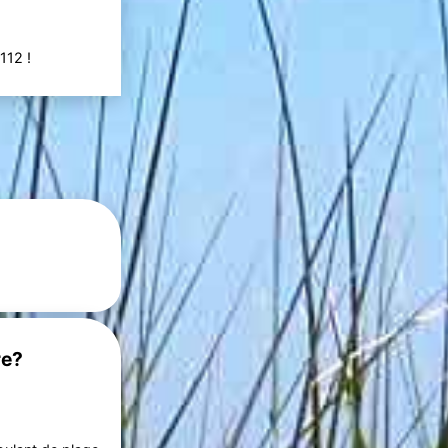
112 !
re?