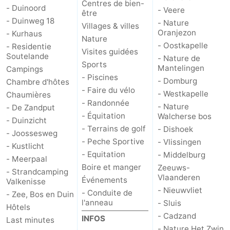
Centres de bien-
- Duinoord
- Veere
être
jeux
de
Bowling
Centres
- Duinweg 18
- Nature
Villages & villes
Oranjezon
- Kurhaus
jeux
de
Villages
Nature
- Oostkapelle
- Residentie
Visites guidées
Soutelande
- Nature de
intérieures
bien-
&
Nature
Sports
Mantelingen
Campings
- Piscines
- Domburg
Chambre d'hôtes
être
villes
Visites
- Faire du vélo
- Westkapelle
Chaumières
- Randonnée
- Nature
- De Zandput
guidées
Sports
- Équitation
Walcherse bos
- Duinzicht
- Terrains de golf
- Dishoek
-
- Joossesweg
- Peche Sportive
- Vlissingen
- Kustlicht
Piscines
-
- Equitation
- Middelburg
- Meerpaal
Boire et manger
Zeeuws-
- Strandcamping
Faire
-
Vlaanderen
Événements
Valkenisse
- Nieuwvliet
- Conduite de
- Zee, Bos en Duin
du
Randonnée
-
l'anneau
- Sluis
Hôtels
- Cadzand
INFOS
Last minutes
vélo
Équitation
-
- Nature Het Zwin