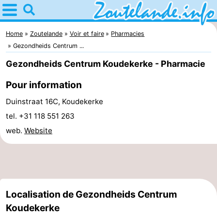
Home
Zoutelande
Home
Zoutelande
Voir et faire
Pharmacies
Gezondheids Centrum ...
Astuces
Gezondheids Centrum Koudekerke - Pharmacie
Avec
Pour information
les
Webcam
Duinstraat 16C, Koudekerke
tel. +31 118 551 263
enfants
Webcam
web.
Website
Langstraat
Webcam
Plage
Passer
la
Appartements
Localisation de Gezondheids Centrum
Koudekerke
nuit
-