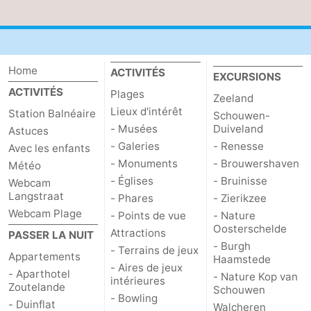
faire
d'intérêt
-
Musées
-
Home
ACTIVITÉS
EXCURSIONS
Galeries
-
ACTIVITÉS
Plages
Zeeland
Lieux d'intérêt
Station Balnéaire
Monuments
-
Schouwen-
- Musées
Duiveland
Astuces
Églises
-
- Galeries
- Renesse
Avec les enfants
- Monuments
- Brouwershaven
Météo
Phares
-
- Églises
- Bruinisse
Webcam
Langstraat
- Phares
- Zierikzee
Points
Attractions
Webcam Plage
- Points de vue
- Nature
Oosterschelde
Attractions
PASSER LA NUIT
de
-
- Burgh
- Terrains de jeux
Appartements
Haamstede
- Aires de jeux
vue
Terrains
-
- Aparthotel
- Nature Kop van
intérieures
Zoutelande
Schouwen
- Bowling
de
Aires
-
- Duinflat
Walcheren