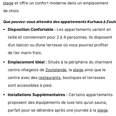
plage
et offre un confort moderne dans un emplacement
Zandput
Duinzicht
-
de choix.
Joossesweg
-
Que pouvez-vous attendre des appartements
Kurhaus
à
Zout
Disposition Confortable :
Les appartements varient en
Kustlicht
-
taille et conviennent pour 2 à 4 personnes. Ils disposent
Meerpaal
-
d’un balcon ou d’une terrasse où vous pourrez profiter
de l’air marin frais.
Strandcamping
-
Emplacement Idéal :
Situés à la périphérie du charmant
Valkenisse
Zee,
Hôtels
centre villageois de
Zoutelande
, la
plage
ainsi que le
Bos
Last
centre avec des
restaurants
, boutiques et terrasses
sont accessibles à pied.
en
minutes
Plages
Installations Supplémentaires :
Certains appartements
Duin
Voir
proposent des équipements de luxe tels qu’un sauna,
parfait pour se détendre après une journée à la
plage
.
et
Lieux