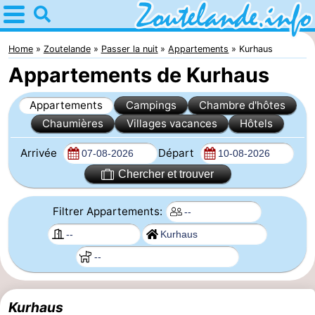
Home
Zoutelande
Home
Zoutelande
Passer la nuit
Appartements
Kurhaus
Appartements de Kurhaus
Astuces
Appartements
Campings
Chambre d'hôtes
Avec
Chaumières
Villages vacances
Hôtels
les
Webcam
Arrivée
Départ
enfants
Webcam
Chercher et trouver
Langstraat
Webcam
Filtrer Appartements:
Plage
Passer
la
Appartements
nuit
-
Kurhaus