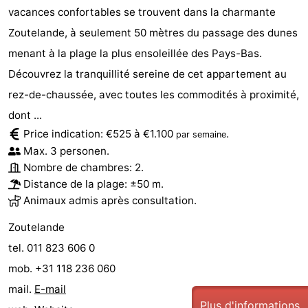
vacances confortables se trouvent dans la charmante
Médicales
Région
Zoutelande, à seulement 50 mètres du passage des dunes
menant à la plage la plus ensoleillée des Pays-Bas.
Zeeland
Découvrez la tranquillité sereine de cet appartement au
Schouwen-
rez-de-chaussée, avec toutes les commodités à proximité,
dont ...
Duiveland
-
Price indication: €525 à €1.100
.
par semaine
Renesse
-
Max. 3 personen.
Nombre de chambres: 2.
Brouwershaven
-
Distance de la plage: ±50 m.
Animaux admis après consultation.
Bruinisse
-
Zoutelande
Zierikzee
-
tel. 011 823 606 0
mob. +31 118 236 060
Nature
-
mail.
E-mail
Oosterschelde
Burgh
-
Plus d'informations