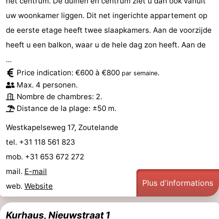
het centrum. De duinen en centrum ziet u dan ook vanuit
uw woonkamer liggen. Dit net ingerichte appartement op
bos
Vlissingen
-
de eerste etage heeft twee slaapkamers. Aan de voorzijde
Middelburg
Zeeuws-
heeft u een balkon, waar u de hele dag zon heeft. Aan de
...
Vlaanderen
-
Price indication: €600 à €800
.
par semaine
Max. 4 personen.
Nieuwvliet
-
Nombre de chambres: 2.
Sluis
-
Distance de la plage: ±50 m.
Westkapelseweg 17, Zoutelande
Cadzand
-
tel. +31 118 561 823
Nature
Météo
mob. +31 653 672 272
mail.
E-mail
Het
Contact
Plus d'informations
web.
Website
Zwin
Kurhaus, Nieuwstraat 1