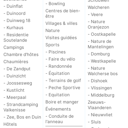
Schouwen
- Bowling
- Duinflat
Walcheren
Centres de bien-
- Duinoord
- Veere
être
- Duinweg 18
- Nature
Villages & villes
Oranjezon
- Kurhaus
Nature
- Oostkapelle
- Residentie
Visites guidées
Soutelande
- Nature de
Sports
Mantelingen
Campings
- Piscines
- Domburg
Chambre d'hôtes
- Faire du vélo
- Westkapelle
Chaumières
- Randonnée
- Nature
- De Zandput
- Équitation
Walcherse bos
- Duinzicht
- Terrains de golf
- Dishoek
- Joossesweg
- Peche Sportive
- Vlissingen
- Kustlicht
- Equitation
- Middelburg
- Meerpaal
Boire et manger
Zeeuws-
- Strandcamping
Vlaanderen
Événements
Valkenisse
- Nieuwvliet
- Conduite de
- Zee, Bos en Duin
l'anneau
- Sluis
Hôtels