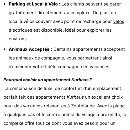
Parking et Local à Vélo :
Les clients peuvent se garer
faire
d'intérêt
-
gratuitement directement au complexe. De plus, un
local à vélos couvert avec point de recharge pour
vélos
Musées
-
électriques
est disponible, idéal pour explorer les
Galeries
-
environs.
Monuments
-
Animaux Acceptés :
Certains appartements acceptent
les animaux de compagnie, vous permettant ainsi
Églises
-
d’emmener votre fidèle compagnon en vacances.
Phares
-
Pourquoi choisir un appartement
Kurhaus
?
Points
Attractions
La combinaison de luxe, de confort et d’un emplacement
parfait fait des appartements
Kurhaus
un excellent choix
de
-
pour des vacances relaxantes à
Zoutelande
. Avec la
plage
vue
Terrains
-
à quelques pas et le centre animé du village à proximité, le
complexe offre tout ce dont vous avez besoin pour un
de
Aires
-