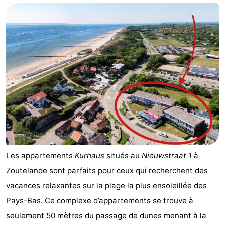
Aparthotel
-
Zoutelande
Duinflat
-
Duinoord
-
Duinweg
-
18
Kurhaus
-
Residentie
Campings
Soutelande
Chambre
Les appartements
Kurhaus
situés au
Nieuwstraat 1
à
Zoutelande
sont parfaits pour ceux qui recherchent des
d'hôtes
Chaumières
vacances relaxantes sur la
plage
la plus ensoleillée des
-
Pays-Bas. Ce complexe d’appartements se trouve à
seulement 50 mètres du passage de dunes menant à la
De
-