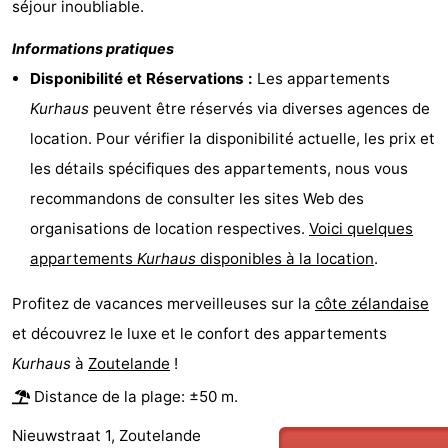
séjour inoubliable.
jeux
de
Bowling
Centres
Informations pratiques
jeux
de
Villages
Disponibilité et Réservations :
Les appartements
Kurhaus
peuvent être réservés via diverses agences de
intérieures
bien-
&
Nature
location. Pour vérifier la disponibilité actuelle, les prix et
être
villes
Visites
les détails spécifiques des appartements, nous vous
recommandons de consulter les sites Web des
guidées
Sports
organisations de location respectives.
Voici quelques
-
appartements
Kurhaus
disponibles à la location
.
Piscines
-
Profitez de vacances merveilleuses sur la
côte zélandaise
et découvrez le luxe et le confort des appartements
Faire
-
Kurhaus
à
Zoutelande
!
du
Randonnée
-
Distance de la plage: ±50 m.
vélo
Équitation
-
Nieuwstraat 1, Zoutelande