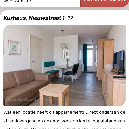
web.
Website
Haamstede
Nature
Walcheren
Kurhaus, Nieuwstraat 1-17
Kop
-
van
Veere
-
Schouwen
Nature
-
Oranjezon
Oostkapelle
-
Nature
-
de
Domburg
-
Mantelingen
Westkapelle
-
Wat een locatie heeft dit appartement! Direct onderaan de
Nature
-
strandovergang en ook nog eens op korte loopafstand van
Walcherse
Dishoek
-