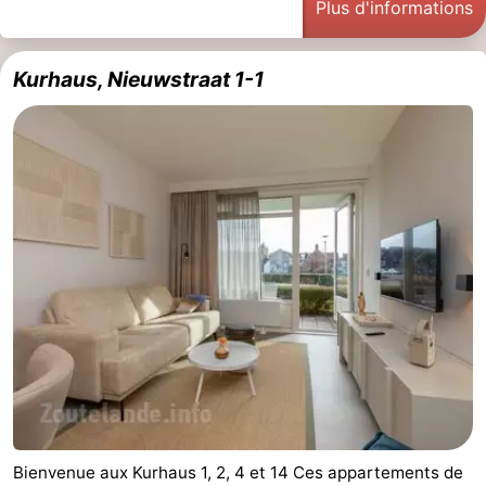
Plus d'informations
Terrains
-
Kurhaus, Nieuwstraat 1-1
de
Peche
-
golf
Sportive
Equitation
Boire
et
Événements
manger
Conduite
de
Pratiques
l'anneau
Forum
Route
-
Bienvenue aux Kurhaus 1, 2, 4 et 14 Ces appartements de
Stationnement
Adresses