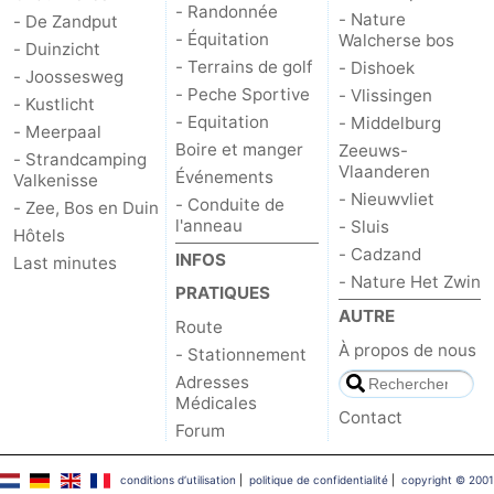
- Randonnée
- Nature
- De Zandput
- Équitation
Walcherse bos
- Duinzicht
- Terrains de golf
- Dishoek
- Joossesweg
- Peche Sportive
- Vlissingen
- Kustlicht
- Equitation
- Middelburg
- Meerpaal
Boire et manger
Zeeuws-
- Strandcamping
Vlaanderen
Événements
Valkenisse
- Nieuwvliet
- Conduite de
- Zee, Bos en Duin
l'anneau
- Sluis
Hôtels
- Cadzand
INFOS
Last minutes
- Nature Het Zwin
PRATIQUES
AUTRE
Route
À propos de nous
- Stationnement
Adresses
Médicales
Contact
Forum
conditions d‘utilisation
|
politique de confidentialité
|
copyright © 2001