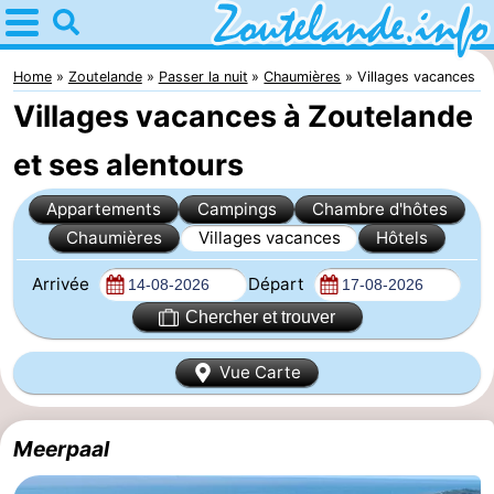
Home
Zoutelande
Home
Zoutelande
Passer la nuit
Chaumières
Villages vacances
Villages vacances à Zoutelande
Astuces
et ses alentours
Avec
Appartements
Campings
Chambre d'hôtes
les
Webcam
Chaumières
Villages vacances
Hôtels
enfants
Webcam
Arrivée
Départ
Chercher et trouver
Langstraat
Webcam
Plage
Passer
Vue Carte
la
Appartements
Meerpaal
nuit
-