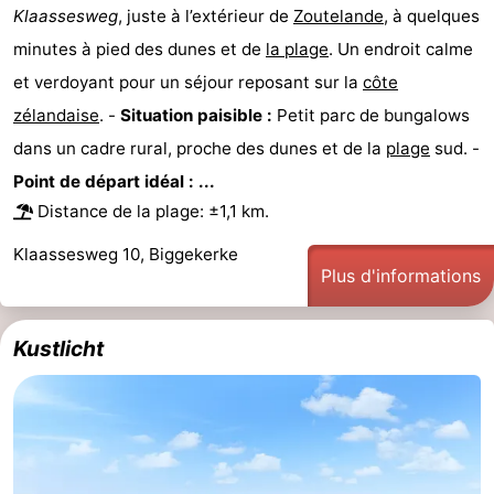
Klaassesweg
, juste à l’extérieur de
Zoutelande
, à quelques
bos
Vlissingen
-
minutes à pied des dunes et de
la plage
. Un endroit calme
et verdoyant pour un séjour reposant sur la
côte
Middelburg
Zeeuws-
zélandaise
. -
Situation paisible :
Petit parc de bungalows
Vlaanderen
-
dans un cadre rural, proche des dunes et de la
plage
sud. -
Point de départ idéal : ...
Nieuwvliet
-
Distance de la plage: ±1,1 km.
Sluis
-
Klaassesweg 10, Biggekerke
Plus d'informations
Cadzand
-
Nature
Météo
Kustlicht
Het
Contact
Zwin