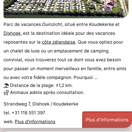
faire
d'intérêt
-
Musées
-
Parc de vacances
Duinzicht
, situé entre
Koudekerke
et
Dishoek
, est la destination idéale pour des vacances
Galeries
-
reposantes sur la
côte zélandaise
. Que vous optiez pour
Monuments
-
un chalet de luxe ou un emplacement de camping
convivial, vous trouverez tout ce dont vous avez besoin
Églises
-
pour passer un moment merveilleux en famille, entre amis
Phares
-
ou avec votre fidèle compagnon. Pourquoi ...
Distance de la plage: ±1,2 km.
Points
Attractions
Animaux admis après consultation.
de
-
Strandweg 7, Dishoek / Koudekerke
tel. +31 118 551 397
vue
Terrains
-
Plus d'informations
web.
Plus d'informations
de
Aires
-