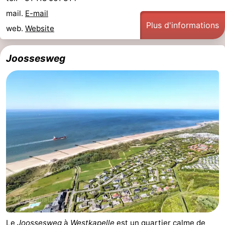
mail.
E-mail
Plus d'informations
web.
Website
Joossesweg
Le
Joossesweg
à
Westkapelle
est un quartier calme de