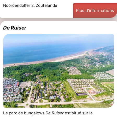
Noordendolfer 2, Zoutelande
Haamstede
Nature
Walcheren
Plus d'informations
Kop
-
De Ruiser
van
Veere
-
Schouwen
Nature
-
Oranjezon
Oostkapelle
-
Nature
-
de
Domburg
-
Mantelingen
Westkapelle
-
Nature
-
Le parc de bungalows
De Ruiser
est situé sur la
Walcherse
Dishoek
-