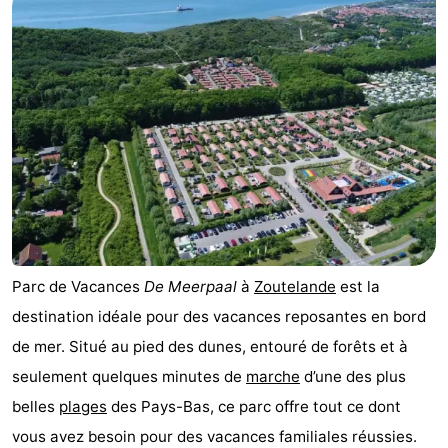
Aparthotel
-
Zoutelande
Duinflat
-
Duinoord
-
Duinweg
-
18
Kurhaus
-
Residentie
Campings
Parc de Vacances
De Meerpaal
à
Zoutelande
est la
Soutelande
Chambre
destination idéale pour des vacances reposantes en bord
d'hôtes
Chaumières
de mer. Situé au pied des dunes, entouré de forêts et à
seulement quelques minutes de
marche
d’une des plus
-
belles
plages
des Pays-Bas, ce parc offre tout ce dont
De
-
vous avez besoin pour des vacances familiales réussies.