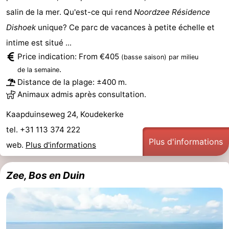
salin de la mer. Qu'est-ce qui rend
Noordzee Résidence
Terrains
-
Dishoek
unique? Ce parc de vacances à petite échelle et
de
Peche
-
intime est situé ...
Price indication: From €405
(basse saison)
par milieu
golf
Sportive
Equitation
Boire
.
de la semaine
Distance de la plage: ±400 m.
et
Événements
Animaux admis après consultation.
manger
Conduite
Kaapduinseweg 24, Koudekerke
tel. +31 113 374 222
de
Pratiques
Plus d'informations
web.
Plus d'informations
l'anneau
Forum
Zee, Bos en Duin
Route
-
Stationnement
Adresses