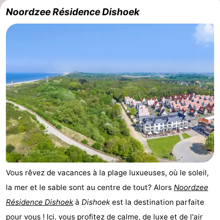
Noordzee Résidence Dishoek
jeux
de
Bowling
Centres
jeux
de
Villages
intérieures
bien-
&
Nature
être
villes
Visites
guidées
Sports
-
Piscines
-
Faire
-
Vous rêvez de vacances à la plage luxueuses, où le soleil,
la mer et le sable sont au centre de tout? Alors
Noordzee
du
Randonnée
-
Résidence Dishoek
à
Dishoek
est la destination parfaite
vélo
Équitation
-
pour vous ! Ici, vous profitez de calme, de luxe et de l'air