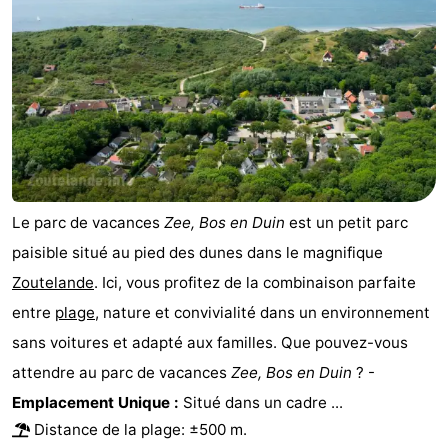
Médicales
Région
Zeeland
Schouwen-
Duiveland
-
Renesse
-
Le parc de vacances
Zee, Bos en Duin
est un petit parc
paisible situé au pied des dunes dans le magnifique
Brouwershaven
-
Zoutelande
. Ici, vous profitez de la combinaison parfaite
Bruinisse
-
entre
plage
, nature et convivialité dans un environnement
sans voitures et adapté aux familles. Que pouvez-vous
Zierikzee
-
attendre au parc de vacances
Zee, Bos en Duin
? -
Nature
-
Emplacement Unique :
Situé dans un cadre ...
Distance de la plage: ±500 m.
Oosterschelde
Burgh
-