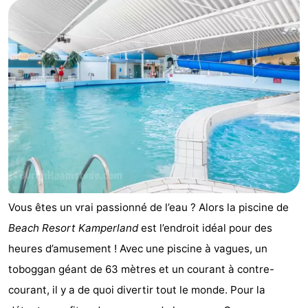
Haamstede
Nature
Walcheren
Kop
-
van
Veere
-
Schouwen
Nature
-
Oranjezon
Oostkapelle
-
Nature
-
Vous êtes un vrai passionné de l’eau ? Alors la piscine de
de
Domburg
-
Beach Resort Kamperland
est l’endroit idéal pour des
Mantelingen
Westkapelle
-
heures d’amusement ! Avec une piscine à vagues, un
toboggan géant de 63 mètres et un courant à contre-
Nature
-
courant, il y a de quoi divertir tout le monde. Pour la
Walcherse
Dishoek
-