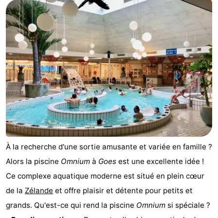
jeux
de
Bowling
Centres
jeux
de
Villages
intérieures
bien-
&
Nature
être
villes
Visites
guidées
Sports
-
Piscines
-
À la recherche d'une sortie amusante et variée en famille ?
Alors la piscine
Omnium
à
Goes
est une excellente idée !
Faire
-
Ce complexe aquatique moderne est situé en plein cœur
du
Randonnée
-
de la
Zélande
et offre plaisir et détente pour petits et
grands. Qu'est-ce qui rend la piscine
Omnium
si spéciale ?
vélo
Équitation
-