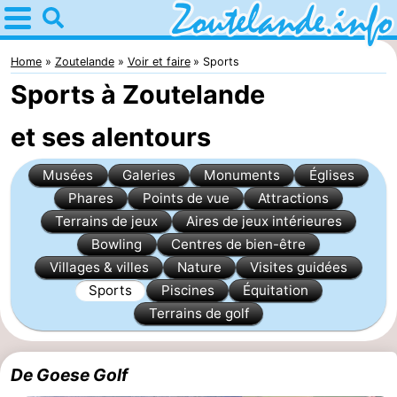
Home
Zoutelande
Home
Zoutelande
Voir et faire
Sports
Sports à Zoutelande
Astuces
et ses alentours
Avec
Musées
Galeries
Monuments
Églises
les
Webcam
Phares
Points de vue
Attractions
enfants
Webcam
Terrains de jeux
Aires de jeux intérieures
Bowling
Centres de bien-être
Langstraat
Webcam
Villages & villes
Nature
Visites guidées
Sports
Piscines
Équitation
Plage
Passer
Terrains de golf
la
Appartements
De Goese Golf
nuit
-