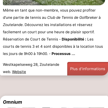
faire
d'intérêt
-
Même en tant que non-membre, vous pouvez profiter
d'une partie de tennis au
Club de Tennis de Golfbreker
à
Musées
-
Zoutelande
. Découvrez les installations et réservez
Galeries
-
facilement un court pour une heure de plaisir sportif.
Réservation de Court de Tennis -
Disponibilité :
Les
Monuments
-
courts de tennis 3 et 4 sont disponibles à la location tous
Églises
-
les jours de 9h00 à 19h00. -
Processus ...
Phares
-
Westkapelseweg 28, Zoutelande
Plus d'informations
web.
Website
Points
Attractions
de
-
vue
Terrains
-
Omnium
de
Aires
-