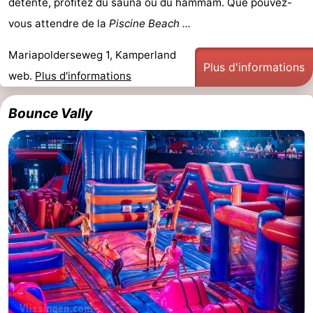
détente, profitez du sauna ou du hammam. Que pouvez-
vous attendre de la
Piscine Beach ...
bos
Vlissingen
-
Mariapolderseweg 1, Kamperland
Middelburg
Zeeuws-
Plus d'informations
web.
Plus d'informations
Vlaanderen
-
Bounce Vally
Nieuwvliet
-
Sluis
-
Cadzand
-
Nature
Météo
Het
Contact
Zwin