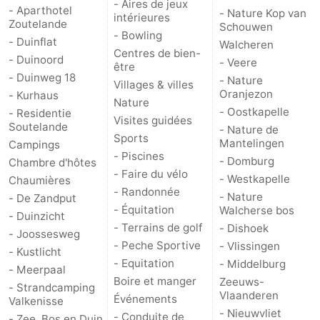
- Aires de jeux
- Aparthotel
- Nature Kop van
intérieures
Zoutelande
Schouwen
- Bowling
- Duinflat
Walcheren
Centres de bien-
- Duinoord
- Veere
être
- Duinweg 18
- Nature
Villages & villes
Oranjezon
- Kurhaus
Nature
- Oostkapelle
- Residentie
Visites guidées
Soutelande
- Nature de
Sports
Mantelingen
Campings
- Piscines
- Domburg
Chambre d'hôtes
- Faire du vélo
- Westkapelle
Chaumières
- Randonnée
- Nature
- De Zandput
- Équitation
Walcherse bos
- Duinzicht
- Terrains de golf
- Dishoek
- Joossesweg
- Peche Sportive
- Vlissingen
- Kustlicht
- Equitation
- Middelburg
- Meerpaal
Boire et manger
Zeeuws-
- Strandcamping
Vlaanderen
Événements
Valkenisse
- Nieuwvliet
- Conduite de
- Zee, Bos en Duin