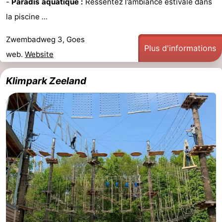
-
Paradis aquatique :
Ressentez l’ambiance estivale dans
Terrains
-
la piscine ...
de
Peche
-
Zwembadweg 3, Goes
Plus d'informations
web.
Website
golf
Sportive
Equitation
Boire
Klimpark Zeeland
et
Événements
manger
Conduite
de
Pratiques
l'anneau
Forum
Route
-
Stationnement
Adresses