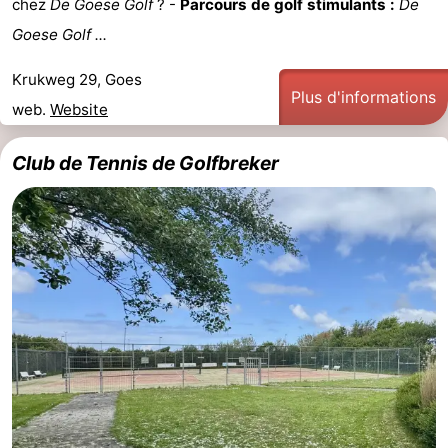
chez
De Goese Golf
? -
Parcours de golf stimulants :
De
Zandput
Duinzicht
-
Goese Golf ...
Joossesweg
-
Krukweg 29, Goes
Plus d'informations
web.
Website
Kustlicht
-
Club de Tennis de Golfbreker
Meerpaal
-
Strandcamping
-
Valkenisse
Zee,
Hôtels
Bos
Last
en
minutes
Plages
Duin
Voir
et
Lieux