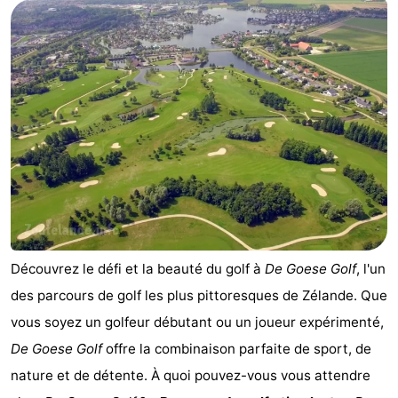
Aparthotel
-
Zoutelande
Duinflat
-
Duinoord
-
Duinweg
-
18
Kurhaus
-
Residentie
Campings
Soutelande
Chambre
Découvrez le défi et la beauté du golf à
De Goese Golf
, l'un
des parcours de golf les plus pittoresques de Zélande. Que
d'hôtes
Chaumières
vous soyez un golfeur débutant ou un joueur expérimenté,
-
De Goese Golf
offre la combinaison parfaite de sport, de
nature et de détente. À quoi pouvez-vous vous attendre
De
-