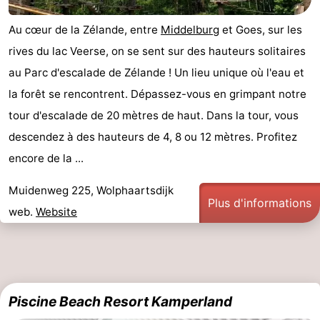
Médicales
Région
Au cœur de la Zélande, entre
Middelburg
et Goes, sur les
rives du lac Veerse, on se sent sur des hauteurs solitaires
Zeeland
au Parc d'escalade de Zélande ! Un lieu unique où l'eau et
Schouwen-
la forêt se rencontrent. Dépassez-vous en grimpant notre
tour d'escalade de 20 mètres de haut. Dans la tour, vous
Duiveland
-
descendez à des hauteurs de 4, 8 ou 12 mètres. Profitez
Renesse
-
encore de la ...
Brouwershaven
-
Muidenweg 225, Wolphaartsdijk
Plus d'informations
web.
Website
Bruinisse
-
Zierikzee
-
Nature
-
Piscine Beach Resort Kamperland
Oosterschelde
Burgh
-