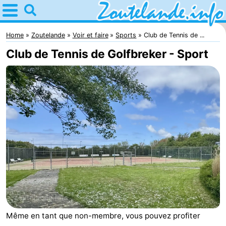
Home
Zoutelande
Home
Zoutelande
Voir et faire
Sports
Club de Tennis de ...
Club de Tennis de Golfbreker - Sport
Astuces
Avec
les
Webcam
enfants
Webcam
Langstraat
Webcam
Plage
Passer
la
Appartements
nuit
-
Même en tant que non-membre, vous pouvez profiter