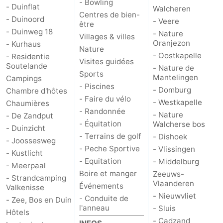
- Bowling
- Duinflat
Walcheren
Centres de bien-
Haamstede
Nature
Walcheren
- Duinoord
- Veere
être
- Duinweg 18
- Nature
Villages & villes
Kop
-
Oranjezon
- Kurhaus
Nature
- Oostkapelle
- Residentie
Visites guidées
van
Veere
-
Soutelande
- Nature de
Sports
Mantelingen
Campings
Schouwen
Nature
-
- Piscines
- Domburg
Chambre d'hôtes
- Faire du vélo
- Westkapelle
Chaumières
Oranjezon
Oostkapelle
-
- Randonnée
- Nature
- De Zandput
- Équitation
Walcherse bos
- Duinzicht
Nature
-
- Terrains de golf
- Dishoek
- Joossesweg
- Peche Sportive
- Vlissingen
de
Domburg
-
- Kustlicht
- Equitation
- Middelburg
- Meerpaal
Boire et manger
Zeeuws-
Mantelingen
Westkapelle
-
- Strandcamping
Vlaanderen
Événements
Valkenisse
- Nieuwvliet
Nature
-
- Conduite de
- Zee, Bos en Duin
l'anneau
- Sluis
Hôtels
Walcherse
Dishoek
-
- Cadzand