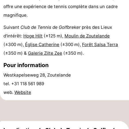
offre une expérience de tennis complète dans un cadre
faire
d'intérêt
-
magnifique.
Musées
-
Suivant
Club de Tennis de Golfbreker
près des Lieux
Galeries
-
d'intérêt:
Hoge Hilt
(±125 m),
Moulin de Zoutelande
(±300 m),
Église Catherine
(±300 m),
Forêt Salsa Terra
Monuments
-
(±350 m) &
Galerie Zilte Zee
(±350 m).
Églises
-
Pour information
Phares
-
Westkapelseweg 28, Zoutelande
tel. +31 118 561 989
Points
Attractions
web.
Website
de
-
vue
Terrains
-
de
Aires
-