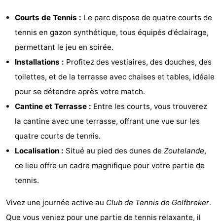
Zandput
Duinzicht
-
Courts de Tennis :
Le parc dispose de quatre courts de
tennis en gazon synthétique, tous équipés d'éclairage,
Joossesweg
-
permettant le jeu en soirée.
Kustlicht
-
Installations :
Profitez des vestiaires, des douches, des
toilettes, et de la terrasse avec chaises et tables, idéale
Meerpaal
-
pour se détendre après votre match.
Strandcamping
-
Cantine et Terrasse :
Entre les courts, vous trouverez
la cantine avec une terrasse, offrant une vue sur les
Valkenisse
Zee,
Hôtels
quatre courts de tennis.
Bos
Last
Localisation :
Situé au pied des dunes de
Zoutelande
,
ce lieu offre un cadre magnifique pour votre partie de
en
minutes
Plages
tennis.
Duin
Voir
Vivez une journée active au
Club de Tennis de Golfbreker
.
et
Lieux
Que vous veniez pour une partie de tennis relaxante, il