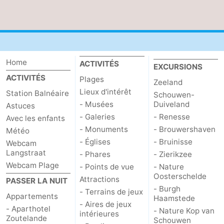
Médicales
Région
Zeeland
Home
Schouwen-
ACTIVITÉS
EXCURSIONS
ACTIVITÉS
Plages
Zeeland
Duiveland
-
Lieux d'intérêt
Station Balnéaire
Schouwen-
- Musées
Duiveland
Astuces
Renesse
-
- Galeries
- Renesse
Avec les enfants
- Monuments
- Brouwershaven
Brouwershaven
-
Météo
- Églises
- Bruinisse
Webcam
Bruinisse
-
Langstraat
- Phares
- Zierikzee
Webcam Plage
- Points de vue
- Nature
Zierikzee
-
Oosterschelde
Attractions
PASSER LA NUIT
- Burgh
- Terrains de jeux
Appartements
Nature
-
Haamstede
- Aires de jeux
- Aparthotel
- Nature Kop van
intérieures
Zoutelande
Oosterschelde
Burgh
-
Schouwen