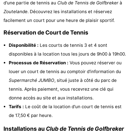
d'une partie de tennis au
Club de Tennis de Golfbreker
à
Aparthotel
-
Zoutelande
. Découvrez les installations et réservez
Zoutelande
Duinflat
-
facilement un court pour une heure de plaisir sportif.
Réservation de Court de Tennis
Duinoord
-
Disponibilité :
Les courts de tennis 3 et 4 sont
Duinweg
-
disponibles à la location tous les jours de 9h00 à 19h00.
18
Kurhaus
-
Processus de Réservation :
Vous pouvez réserver ou
louer un court de tennis au comptoir d'information du
Residentie
Campings
Supermarché JUMBO
, situé juste à côté du parc de
Soutelande
Chambre
tennis. Après paiement, vous recevrez une clé qui
donne accès au site et aux installations.
d'hôtes
Chaumières
Tarifs :
Le coût de la location d'un court de tennis est
-
de 17,50 € par heure.
De
-
Installations au
Club de Tennis de Golfbreker