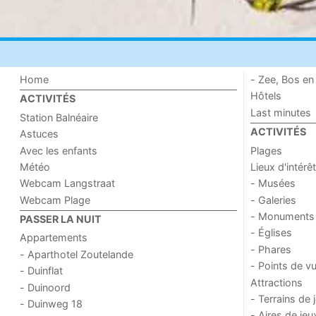
Home
- Zee, Bos en
Hôtels
ACTIVITÉS
Last minutes
Station Balnéaire
ACTIVITÉS
Astuces
Avec les enfants
Plages
Météo
Lieux d'intérêt
Webcam Langstraat
- Musées
Webcam Plage
- Galeries
- Monuments
PASSER LA NUIT
- Églises
Appartements
- Phares
- Aparthotel Zoutelande
- Points de v
- Duinflat
Attractions
- Duinoord
- Terrains de 
- Duinweg 18
- Aires de jeu