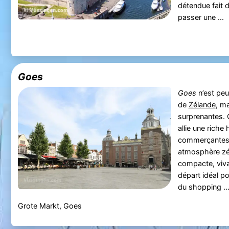
détendue fait 
passer une ...
Goes
Goes
n’est peut
de
Zélande
, m
surprenantes. C
allie une riche 
commerçantes a
atmosphère zé
compacte, viva
départ idéal po
du shopping ..
Grote Markt, Goes