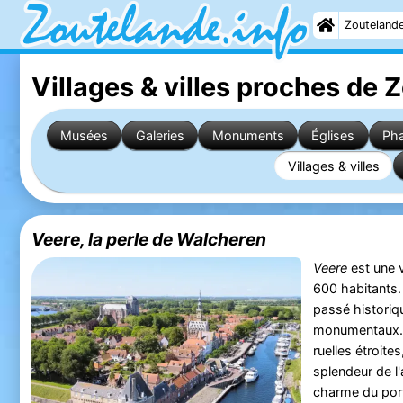
Zouteland
Villages & villes proches de 
Musées
Galeries
Monuments
Églises
Ph
Villages & villes
Veere, la perle de Walcheren
Veere
est une v
600 habitants. 
passé historiq
monumentaux. 
ruelles étroite
splendeur de l'
charme du port