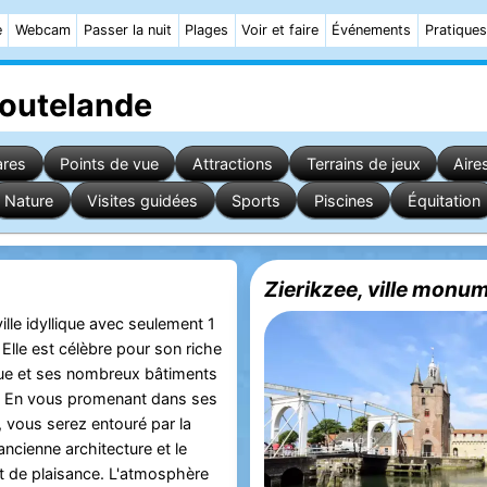
e
Webcam
Passer la nuit
Plages
Voir et faire
Événements
Pratiques
Zoutelande
ares
Points de vue
Attractions
Terrains de jeux
Aire
Nature
Visites guidées
Sports
Piscines
Équitation
Zierikzee, ville monu
ille idyllique avec seulement 1
Elle est célèbre pour son riche
ue et ses nombreux bâtiments
En vous promenant dans ses
s, vous serez entouré par la
ancienne architecture et le
 de plaisance. L'atmosphère