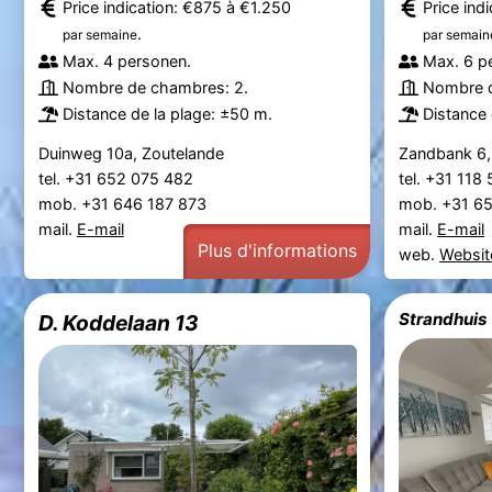
Price indication: €875 à €1.250
Price ind
.
par semaine
par semain
Max. 4 personen.
Max. 6 p
Nombre de chambres: 2.
Nombre d
Distance de la plage: ±50 m.
Distance 
Duinweg 10a, Zoutelande
Zandbank 6,
tel. +31 652 075 482
tel. +31 118
mob. +31 646 187 873
mob. +31 6
mail.
E-mail
mail.
E-mail
Plus d'informations
web.
Websit
Strandhuis
D. Koddelaan 13