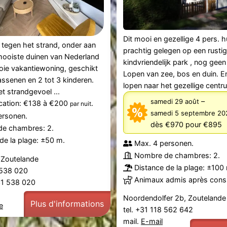
Dit mooi en gezellige 4 pers. hu
t tegen het strand, onder aan
prachtig gelegen op een rusti
mooiste duinen van Nederland
kindvriendelijk park , nog geen
oie vakantiewoning, geschikt
Lopen van zee, bos en duin. E
ssenen en 2 tot 3 kinderen.
lopen naar het gezellige centru
t strandgevoel ...
–
samedi 29 août
ication: €138 à €200
.
par nuit
samedi 5 septembre 2
ersonen.
dès €970
pour €895
e chambres: 2.
de la plage: ±50 m.
Max. 4 personen.
Nombre de chambres: 2.
 Zoutelande
Distance de la plage: ±100
1 538 020
Animaux admis après consu
31 538 020
Noordendolfer 2b, Zoutelande
Plus d'informations
e
tel. +31 118 562 642
mail.
E-mail