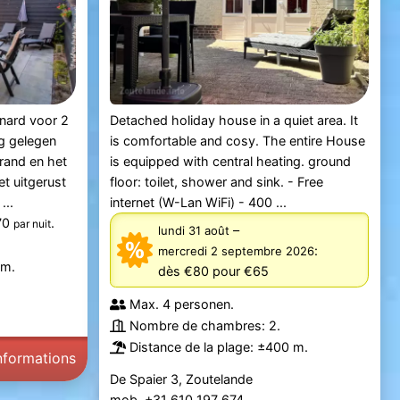
nard voor 2
Detached holiday house in a quiet area. It
g gelegen
is comfortable and cosy. The entire House
rand en het
is equipped with central heating. ground
t uitgerust
floor: toilet, shower and sink. - Free
...
internet (W-Lan WiFi) - 400 ...
170
.
par nuit
–
lundi 31 août
:
mercredi 2 septembre 2026
 m.
dès €80
pour €65
Max. 4 personen.
Nombre de chambres: 2.
Distance de la plage: ±400 m.
informations
De Spaier 3, Zoutelande
mob. +31 610 197 674