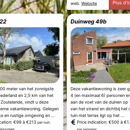
Plus d'
web.
Website
 22
Duinweg 49b
700 meter van het zonnigste
Deze vakantiewoning is zeer g
ederland en 2,5 km van het
4 (en maximaal 6) personen en
Zoutelande, vindt u deze
aan de voet van de duinen op
erne vakantiewoning. Gelegen
van het strand en dichtbij het
ke en rustige omgeving en ...
tuin met terras ligt op het ...
ication: €99 à €213
.
Price indication: €500 à €1
par nuit
.
ersonen.
par semaine