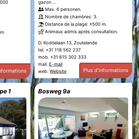
.000
gazon ...
Max. 6 personen.
Nombre de chambres: 3.
Distance de la plage: ±500 m.
Animaux admis après consultation.
 m.
D. Koddelaan 13, Zoutelande
tel. +31 118 562 237
mob. +31 615 302 333
mail.
E-mail
Plus d'informations
informations
web.
Website
pe 1
Bosweg 9a