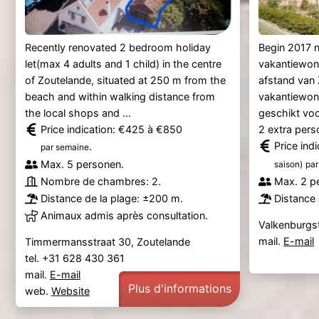
Recently renovated 2 bedroom holiday
Begin 2017 n
let(max 4 adults and 1 child) in the centre
vakantiewoni
of Zoutelande, situated at 250 m from the
afstand van 
beach and within walking distance from
vakantiewon
the local shops and ...
geschikt voo
Price indication: €425 à €850
2 extra pers
Price ind
.
par semaine
Max. 5 personen.
saison)
par
Nombre de chambres: 2.
Max. 2 p
Distance de la plage: ±200 m.
Distance 
Animaux admis après consultation.
Valkenburgst
mail.
E-mail
Timmermansstraat 30, Zoutelande
tel. +31 628 430 361
mail.
E-mail
Plus d'informations
web.
Website