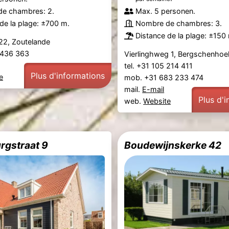
e chambres: 2.
Max. 5 personen.
de la plage: ±700 m.
Nombre de chambres: 3.
Distance de la plage: ±150
22, Zoutelande
6 436 363
Vierlinghweg 1, Bergschenhoe
tel. +31 105 214 411
Plus d'informations
e
mob. +31 683 233 474
mail.
E-mail
Plus d'
web.
Website
rgstraat 9
Boudewijnskerke 42