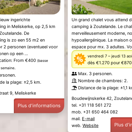
ieuw ingerichte
Un grand chalet vous attend d
ng in Meliskerke, op 2,5 km
camping à Zoutelande. Le chal
Zoutelande. De
merveilleusement moderne, no
ing is zo een 55 m2 en
hypoallergénique. La maison o
r 2 personen (eventueel voor
espace pour mx. 3 adultes. Vou
onen op een ...
–
vendredi 7
jeudi 13 a
ication: From €400
(basse
dès €1.270
pour €870
.
 semaine
Max. 3 personen.
ersonen.
Nombre de chambres: 2.
de la plage: ±2,5 km.
Distance de la plage: ±1,1 
raat 9, Meliskerke
Boudewijnskerke 42, Zoutelan
Plus d'informations
tel. +31 118 561 272
mob. +31 650 464 082
mail.
E-mail
Plus d'
web.
Website