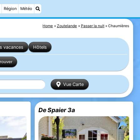
Région
Météo
Home
Zoutelande
Passer la nuit
Chaumières
es vacances
Hôtels
trouver
Vue Carte
De Spaier 3a