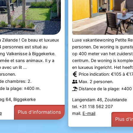
la Zélande ! Ce beau et luxueux
Luxe vakantiewoning Petite Re
4 personnes est situé au
personen. De woning is gunsti
ng Valkenisse à Biggekerke.
op 400 meter van het zuiderst
umée et sans animaux. Il y a
centrum. De woning is komplee
vec un lit ...
en luxueus ingericht. Het heeft 
ersonen.
Price indication: €105 à €
e chambres: 2.
Max. 2 personen.
de la plage: ±400 m.
Distance de la plage: ±400
eg 64, Biggekerke
Langendam 46, Zoutelande
tel. +31 118 562 207
Plus d'informations
e
mail.
E-mail
Plus d'