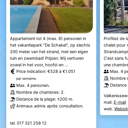
Appartement tot 4 (max. 6) personen in
Profitez de 
het vakantiepark "De Schakel", op slechts
chalet pour 
200 meter van het strand, met een eigen
Strandcampi
tuin en zwembad! Prijzen: Wij verhuren
C'est sans f
zowel in het voor, hoofd-en ...
une chambre a
Price indication: €528 à €1.051
Max. 4 p
.
Nombre d
par semaine
Distance 
Max. 4 personen.
Nombre de chambres: 2.
Valkenissew
Distance de la plage: ±200 m.
mail.
E-mail
Animaux admis après consultation.
web.
Websit
tel. 017 321 258 12