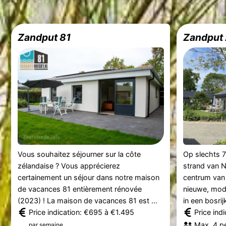
Zandput 81
Zandput
Vous souhaitez séjourner sur la côte
Op slechts 
zélandaise ? Vous apprécierez
strand van N
certainement un séjour dans notre maison
centrum van 
de vacances 81 entièrement rénovée
nieuwe, mod
(2023) ! La maison de vacances 81 est ...
in een bosrij
Price indication: €695 à €1.495
Price ind
.
Max. 4 p
par semaine