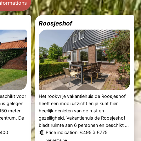
informations
Roosjeshof
eschikt voor
Het rookvrije vakantiehuis de Roosjeshof
 is gelegen
heeft een mooi uitzicht en je kunt hier
 150 meter
heerlijk genieten van de rust en
 centrum. De
gezelligheid. Vakantiehuis de Roosjeshof
biedt ruimte aan 6 personen en beschikt ...
.400
Price indication: €495 à €775
.
par semaine