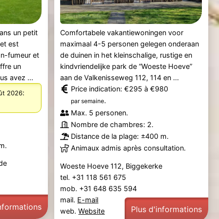
ans un petit
Comfortabele vakantiewoningen voor
et est
maximaal 4-5 personen gelegen onderaan
n-fumeur et
de duinen in het kleinschalige, rustige en
ffre un
kindvriendelijke park de “Woeste Hoeve”
s avez ...
aan de Valkenisseweg 112, 114 en ...
Price indication: €295 à €980
:
oût 2026
.
par semaine
Max. 5 personen.
Nombre de chambres: 2.
Distance de la plage: ±400 m.
km.
Animaux admis après consultation.
de
Woeste Hoeve 112, Biggekerke
tel. +31 118 561 675
mob. +31 648 635 594
mail.
E-mail
informations
Plus d'informations
web.
Website