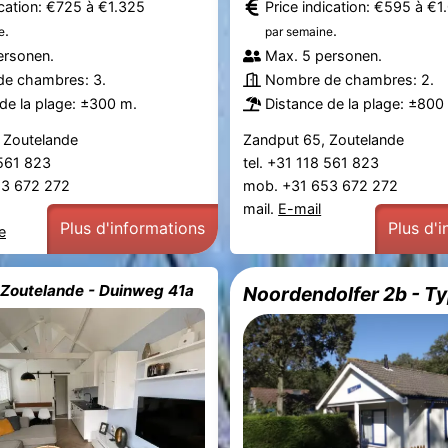
ication: €725 à €1.325
Price indication: €595 à €1
.
.
e
par semaine
ersonen.
Max. 5 personen.
e chambres: 3.
Nombre de chambres: 2.
de la plage: ±300 m.
Distance de la plage: ±800
 Zoutelande
Zandput 65, Zoutelande
 561 823
tel. +31 118 561 823
53 672 272
mob. +31 653 672 272
mail.
E-mail
Plus d'informations
Plus d'
e
 Zoutelande - Duinweg 41a
Noordendolfer 2b - Ty