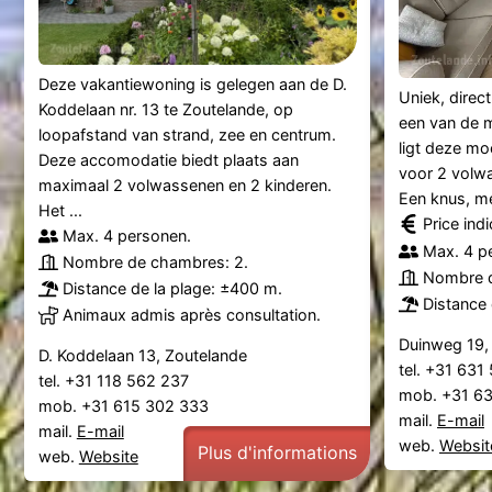
Deze vakantiewoning is gelegen aan de D.
Uniek, direc
Koddelaan nr. 13 te Zoutelande, op
een van de 
loopafstand van strand, zee en centrum.
ligt deze mo
Deze accomodatie biedt plaats aan
voor 2 volwa
maximaal 2 volwassenen en 2 kinderen.
Een knus, me
Het ...
Price ind
Max. 4 personen.
Max. 4 p
Nombre de chambres: 2.
Nombre d
Distance de la plage: ±400 m.
Distance 
Animaux admis après consultation.
Duinweg 19,
D. Koddelaan 13, Zoutelande
tel. +31 63
tel. +31 118 562 237
mob. +31 6
mob. +31 615 302 333
mail.
E-mail
mail.
E-mail
web.
Websit
Plus d'informations
web.
Website