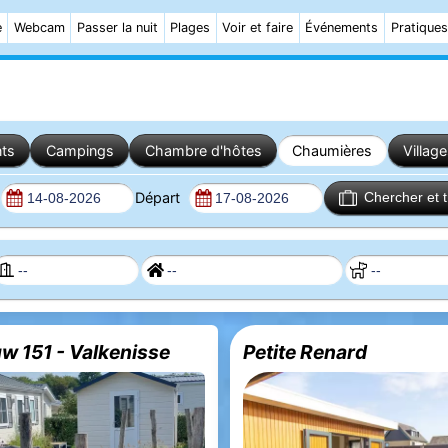
e
Webcam
Passer la nuit
Plages
Voir et faire
Événements
Pratiques
ts
Campings
Chambre d'hôtes
Chaumières
Villag
Départ
Chercher et 
 151 - Valkenisse
Petite Renard