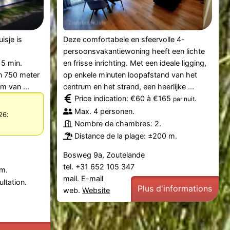
isje is
Deze comfortabele en sfeervolle 4-
g
persoonsvakantiewoning heeft een lichte
 5 min.
en frisse inrichting. Met een ideale ligging,
n 750 meter
op enkele minuten loopafstand van het
m van ...
centrum en het strand, een heerlijke ...
Price indication: €60 à €165
.
par nuit
Max. 4 personen.
:
026
Nombre de chambres: 2.
Distance de la plage: ±200 m.
Bosweg 9a, Zoutelande
tel. +31 652 105 347
 m.
mail.
E-mail
ltation.
Plus d'informations
web.
Website