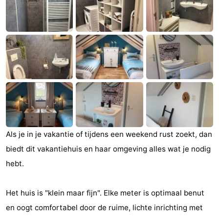
Zandput
Duinzicht
-
Joossesweg
-
Kustlicht
-
Meerpaal
-
Strandcamping
-
Valkenisse
Zee,
Hôtels
Als je in je vakantie of tijdens een weekend rust zoekt, dan
Bos
Last
biedt dit vakantiehuis en haar omgeving alles wat je nodig
hebt.
en
minutes
Plages
Duin
Voir
Het huis is "klein maar fijn". Elke meter is optimaal benut
en oogt comfortabel door de ruime, lichte inrichting met
et
Lieux