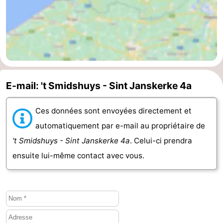
bos
Vlissingen
-
Middelburg
Zeeuws-
Vlaanderen
-
E-mail: 't Smidshuys - Sint Janskerke 4a
Nieuwvliet
-
Sluis
-
Ces données sont envoyées directement et
automatiquement par e-mail au propriétaire de
Cadzand
-
't Smidshuys - Sint Janskerke 4a
. Celui-ci prendra
Nature
Météo
ensuite lui-même contact avec vous.
Het
Contact
Zwin