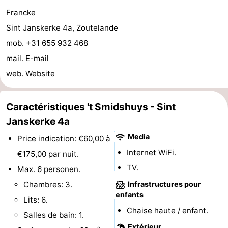
Francke
jeux
de
Bowling
Centres
Sint Janskerke 4a, Zoutelande
jeux
de
Villages
mob. +31 655 932 468
mail.
E-mail
intérieures
bien-
&
Nature
web.
Website
être
villes
Visites
Caractéristiques 't Smidshuys - Sint
guidées
Sports
Janskerke 4a
-
Media
Price indication: €60,00 à
Internet WiFi.
Piscines
-
€175,00 par nuit.
TV.
Max. 6 personen.
Faire
-
Chambres: 3.
Infrastructures pour
enfants
du
Randonnée
-
Lits: 6.
Chaise haute / enfant.
Salles de bain: 1.
vélo
Équitation
-
Extérieur