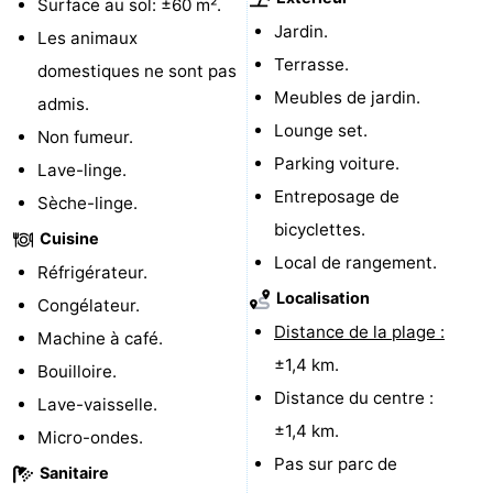
Surface au sol: ±60 m².
Jardin.
Terrains
-
Les animaux
Terrasse.
domestiques ne sont pas
de
Peche
-
Meubles de jardin.
admis.
Lounge set.
golf
Sportive
Equitation
Boire
Non fumeur.
Parking voiture.
Lave-linge.
et
Événements
Entreposage de
Sèche-linge.
bicyclettes.
manger
Conduite
Cuisine
Local de rangement.
Réfrigérateur.
de
Pratiques
Localisation
Congélateur.
Distance de la plage :
l'anneau
Forum
Machine à café.
±1,4 km.
Bouilloire.
Route
Distance du centre :
Lave-vaisselle.
±1,4 km.
-
Micro-ondes.
Pas sur parc de
Sanitaire
Stationnement
Adresses