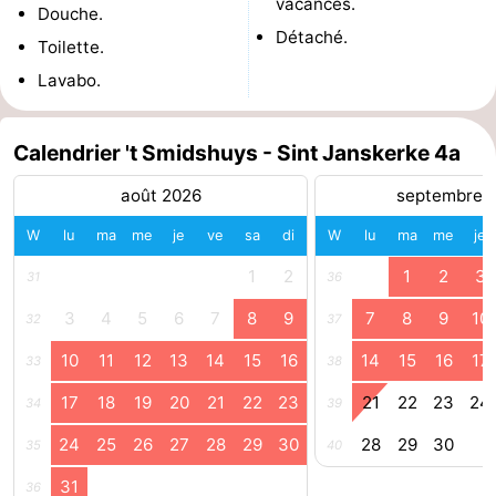
vacances.
Douche.
Détaché.
Médicales
Région
Toilette.
Lavabo.
Zeeland
Schouwen-
Calendrier 't Smidshuys - Sint Janskerke 4a
Duiveland
-
août 2026
septembre 
W
lu
ma
me
je
ve
sa
di
W
lu
ma
me
je
Renesse
-
1
2
1
2
3
31
36
Brouwershaven
-
3
4
5
6
7
8
9
7
8
9
10
32
37
Bruinisse
-
10
11
12
13
14
15
16
14
15
16
17
33
38
Zierikzee
-
17
18
19
20
21
22
23
21
22
23
24
34
39
Nature
-
24
25
26
27
28
29
30
28
29
30
35
40
31
Oosterschelde
Burgh
-
36