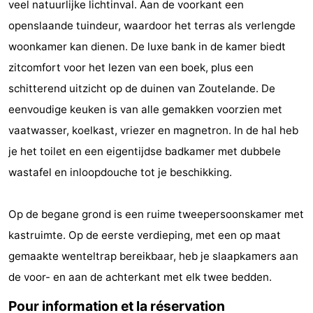
veel natuurlijke lichtinval. Aan de voorkant een
faire
d'intérêt
-
openslaande tuindeur, waardoor het terras als verlengde
woonkamer kan dienen. De luxe bank in de kamer biedt
Musées
-
zitcomfort voor het lezen van een boek, plus een
Galeries
-
schitterend uitzicht op de duinen van Zoutelande. De
eenvoudige keuken is van alle gemakken voorzien met
Monuments
-
vaatwasser, koelkast, vriezer en magnetron. In de hal heb
Églises
-
je het toilet en een eigentijdse badkamer met dubbele
wastafel en inloopdouche tot je beschikking.
Phares
-
Points
Attractions
Op de begane grond is een ruime tweepersoonskamer met
kastruimte. Op de eerste verdieping, met een op maat
de
-
gemaakte wenteltrap bereikbaar, heb je slaapkamers aan
vue
Terrains
-
de voor- en aan de achterkant met elk twee bedden.
de
Aires
-
Pour information et la réservation