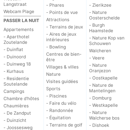
Langstraat
- Phares
- Zierikzee
Webcam Plage
- Points de vue
- Nature
Oosterschelde
Attractions
PASSER LA NUIT
- Burgh
- Terrains de jeux
Appartements
Haamstede
- Aires de jeux
- Aparthotel
- Nature Kop van
intérieures
Zoutelande
Schouwen
- Bowling
- Duinflat
Walcheren
Centres de bien-
- Duinoord
- Veere
être
- Duinweg 18
- Nature
Villages & villes
Oranjezon
- Kurhaus
Nature
- Oostkapelle
- Residentie
Visites guidées
Soutelande
- Nature de
Sports
Mantelingen
Campings
- Piscines
- Domburg
Chambre d'hôtes
- Faire du vélo
- Westkapelle
Chaumières
- Randonnée
- Nature
- De Zandput
- Équitation
Walcherse bos
- Duinzicht
- Terrains de golf
- Dishoek
- Joossesweg