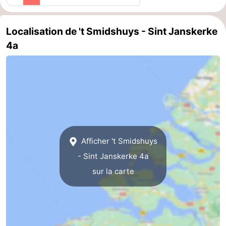
Haamstede
Nature
Walcheren
Localisation de 't Smidshuys - Sint Janskerke
Kop
-
4a
van
Veere
-
Schouwen
Nature
-
Oranjezon
Oostkapelle
-
Nature
-
Afficher 't Smidshuys
de
Domburg
-
- Sint Janskerke 4a
sur la carte
Mantelingen
Westkapelle
-
Nature
-
Walcherse
Dishoek
-