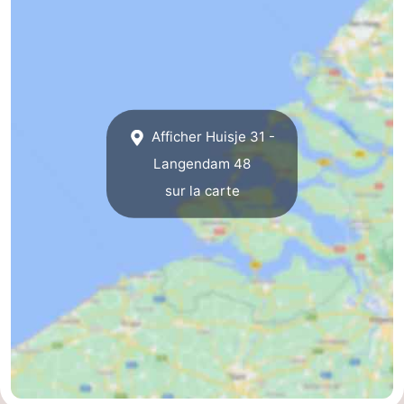
Haamstede
Nature
Walcheren
Kop
-
van
Veere
-
Afficher Huisje 31 -
Schouwen
Nature
-
Langendam 48
sur la carte
Oranjezon
Oostkapelle
-
Nature
-
de
Domburg
-
Mantelingen
Westkapelle
-
Nature
-
Walcherse
Dishoek
-