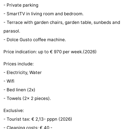
- Private parking
faire
d'intérêt
-
- SmartTV in living room and bedroom.
Musées
-
- Terrace with garden chairs, garden table, sunbeds and
parasol.
Galeries
-
- Dolce Gusto coffee machine.
Monuments
-
Price indication: up to € 970 per week.(2026)
Églises
-
Prices include:
- Electricity, Water
Phares
-
- Wifi
Points
Attractions
- Bed linen (2x)
- Towels (2x 2 pieces).
de
-
Exclusive:
vue
Terrains
-
- Tourist tax: € 2,13- pppn (2026)
de
Aires
-
- Cleaning costs: € 40 -