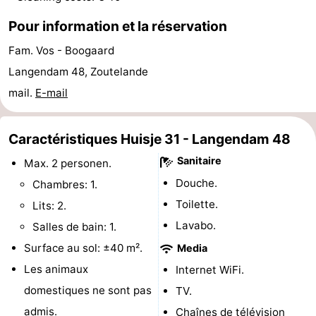
jeux
de
Bowling
Centres
Pour information et la réservation
Fam. Vos - Boogaard
jeux
de
Villages
Langendam 48, Zoutelande
intérieures
bien-
&
Nature
mail.
E-mail
être
villes
Visites
Caractéristiques Huisje 31 - Langendam 48
guidées
Sports
Sanitaire
Max. 2 personen.
-
Douche.
Chambres: 1.
Toilette.
Lits: 2.
Piscines
-
Lavabo.
Salles de bain: 1.
Faire
-
Surface au sol: ±40 m².
Media
Les animaux
Internet WiFi.
du
Randonnée
-
domestiques ne sont pas
TV.
vélo
Équitation
-
admis.
Chaînes de télévision