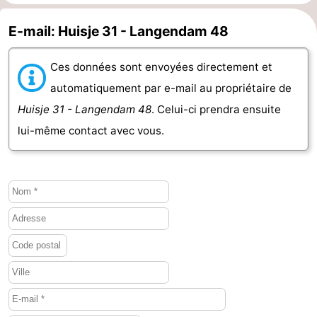
bos
Vlissingen
-
E-mail: Huisje 31 - Langendam 48
Middelburg
Zeeuws-
Ces données sont envoyées directement et
automatiquement par e-mail au propriétaire de
Vlaanderen
-
Huisje 31 - Langendam 48
. Celui-ci prendra ensuite
Nieuwvliet
-
lui-même contact avec vous.
Sluis
-
Cadzand
-
Nature
Météo
Het
Contact
Zwin