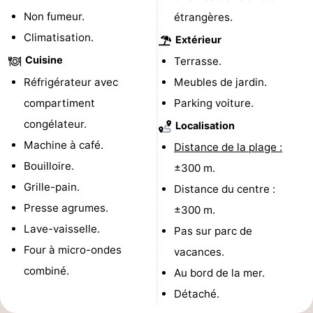
Non fumeur.
étrangères.
Terrains
-
Climatisation.
Extérieur
de
Peche
-
Cuisine
Terrasse.
Réfrigérateur avec
Meubles de jardin.
golf
Sportive
Equitation
Boire
compartiment
Parking voiture.
et
Événements
congélateur.
Localisation
Machine à café.
Distance de la plage :
manger
Conduite
Bouilloire.
±300 m.
de
Pratiques
Grille-pain.
Distance du centre :
Presse agrumes.
±300 m.
l'anneau
Forum
Lave-vaisselle.
Pas sur parc de
Route
Four à micro-ondes
vacances.
combiné.
Au bord de la mer.
-
Détaché.
Stationnement
Adresses