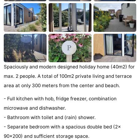
Zandput
Duinzicht
-
Joossesweg
-
Kustlicht
-
Meerpaal
-
Strandcamping
-
Spaciously and modern designed holiday home (40m2) for
max. 2 people. A total of 100m2 private living and terrace
Valkenisse
Zee,
Hôtels
area at only 300 meters from the center and beach.
Bos
Last
- Full kitchen with hob, fridge freezer, combination
en
minutes
Plages
microwave and dishwasher.
- Bathroom with toilet and (rain) shower.
Duin
Voir
- Separate bedroom with a spacious double bed (2x
et
Lieux
90x200) and sufficient storage space.