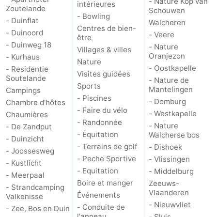
- Nature Kop van
intérieures
Zoutelande
Schouwen
- Bowling
- Duinflat
Walcheren
Centres de bien-
- Duinoord
- Veere
être
- Duinweg 18
- Nature
Villages & villes
Oranjezon
- Kurhaus
Nature
- Oostkapelle
- Residentie
Visites guidées
Soutelande
- Nature de
Sports
Mantelingen
Campings
- Piscines
- Domburg
Chambre d'hôtes
- Faire du vélo
- Westkapelle
Chaumières
- Randonnée
- Nature
- De Zandput
- Équitation
Walcherse bos
- Duinzicht
- Terrains de golf
- Dishoek
- Joossesweg
- Peche Sportive
- Vlissingen
- Kustlicht
- Equitation
- Middelburg
- Meerpaal
Boire et manger
Zeeuws-
- Strandcamping
Vlaanderen
Événements
Valkenisse
- Nieuwvliet
- Conduite de
- Zee, Bos en Duin
l'anneau
- Sluis