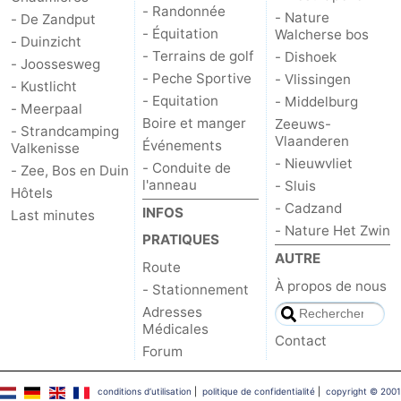
- Randonnée
- Nature
- De Zandput
- Équitation
Walcherse bos
- Duinzicht
- Terrains de golf
- Dishoek
- Joossesweg
- Peche Sportive
- Vlissingen
- Kustlicht
- Equitation
- Middelburg
- Meerpaal
Boire et manger
Zeeuws-
- Strandcamping
Vlaanderen
Événements
Valkenisse
- Nieuwvliet
- Conduite de
- Zee, Bos en Duin
l'anneau
- Sluis
Hôtels
- Cadzand
INFOS
Last minutes
- Nature Het Zwin
PRATIQUES
AUTRE
Route
À propos de nous
- Stationnement
Adresses
Médicales
Contact
Forum
conditions d‘utilisation
|
politique de confidentialité
|
copyright © 2001