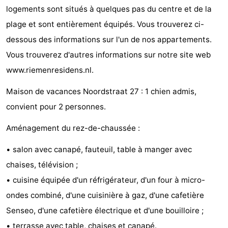
logements sont situés à quelques pas du centre et de la
Zandput
Duinzicht
-
plage et sont entièrement équipés. Vous trouverez ci-
Joossesweg
-
dessous des informations sur l'un de nos appartements.
Vous trouverez d'autres informations sur notre site web
Kustlicht
-
www.riemenresidens.nl.
Meerpaal
-
Maison de vacances Noordstraat 27 : 1 chien admis,
Strandcamping
-
convient pour 2 personnes.
Valkenisse
Zee,
Hôtels
Aménagement du rez-de-chaussée :
• salon avec canapé, fauteuil, table à manger avec
Bos
Last
chaises, télévision ;
en
minutes
Plages
• cuisine équipée d'un réfrigérateur, d'un four à micro-
ondes combiné, d'une cuisinière à gaz, d'une cafetière
Duin
Voir
Senseo, d'une cafetière électrique et d'une bouilloire ;
et
Lieux
• terrasse avec table, chaises et canapé.