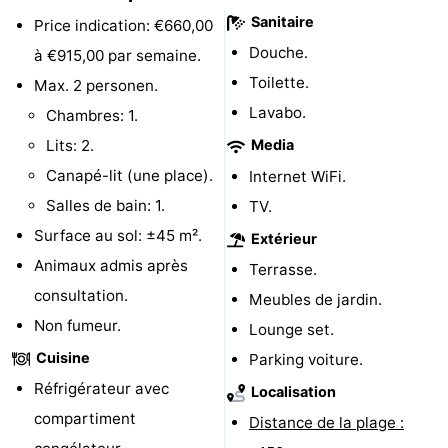
Sanitaire
Price indication: €660,00
Terrains
-
Douche.
à €915,00 par semaine.
de
Peche
-
Toilette.
Max. 2 personen.
Lavabo.
Chambres: 1.
golf
Sportive
Equitation
Boire
Lits: 2.
Media
et
Événements
Canapé-lit (une place).
Internet WiFi.
Salles de bain: 1.
TV.
manger
Conduite
Surface au sol: ±45 m².
Extérieur
de
Pratiques
Animaux admis après
Terrasse.
consultation.
Meubles de jardin.
l'anneau
Forum
Non fumeur.
Lounge set.
Route
Cuisine
Parking voiture.
Réfrigérateur avec
Localisation
-
compartiment
Distance de la plage :
Stationnement
Adresses