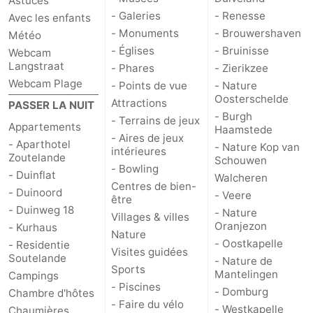
Astuces
- Galeries
- Renesse
Avec les enfants
- Monuments
- Brouwershaven
Météo
- Églises
- Bruinisse
Webcam
Langstraat
- Phares
- Zierikzee
Webcam Plage
- Points de vue
- Nature
Oosterschelde
Attractions
PASSER LA NUIT
- Burgh
- Terrains de jeux
Appartements
Haamstede
- Aires de jeux
- Aparthotel
- Nature Kop van
intérieures
Zoutelande
Schouwen
- Bowling
- Duinflat
Walcheren
Centres de bien-
- Duinoord
- Veere
être
- Duinweg 18
- Nature
Villages & villes
Oranjezon
- Kurhaus
Nature
- Oostkapelle
- Residentie
Visites guidées
Soutelande
- Nature de
Sports
Mantelingen
Campings
- Piscines
- Domburg
Chambre d'hôtes
- Faire du vélo
- Westkapelle
Chaumières