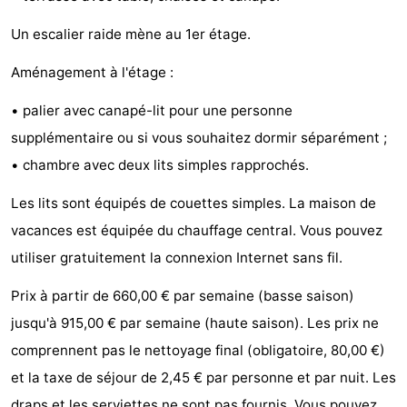
faire
d'intérêt
-
Un escalier raide mène au 1er étage.
Musées
-
Aménagement à l'étage :
Galeries
-
• palier avec canapé-lit pour une personne
supplémentaire ou si vous souhaitez dormir séparément ;
Monuments
-
• chambre avec deux lits simples rapprochés.
Églises
-
Les lits sont équipés de couettes simples. La maison de
Phares
-
vacances est équipée du chauffage central. Vous pouvez
utiliser gratuitement la connexion Internet sans fil.
Points
Attractions
Prix à partir de 660,00 € par semaine (basse saison)
de
-
jusqu'à 915,00 € par semaine (haute saison). Les prix ne
comprennent pas le nettoyage final (obligatoire, 80,00 €)
vue
Terrains
-
et la taxe de séjour de 2,45 € par personne et par nuit. Les
de
Aires
-
draps et les serviettes ne sont pas fournis. Vous pouvez