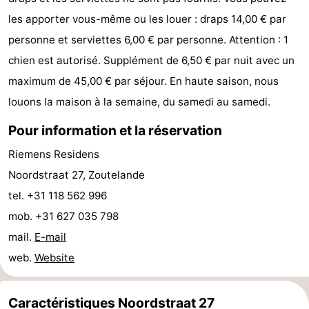
les apporter vous-même ou les louer : draps 14,00 € par
jeux
de
Bowling
Centres
personne et serviettes 6,00 € par personne. Attention : 1
jeux
de
Villages
chien est autorisé. Supplément de 6,50 € par nuit avec un
maximum de 45,00 € par séjour. En haute saison, nous
intérieures
bien-
&
Nature
louons la maison à la semaine, du samedi au samedi.
être
villes
Visites
Pour information et la réservation
guidées
Sports
Riemens Residens
Noordstraat 27, Zoutelande
-
tel. +31 118 562 996
Piscines
-
mob. +31 627 035 798
mail.
E-mail
Faire
-
web.
Website
du
Randonnée
-
vélo
Équitation
-
Caractéristiques Noordstraat 27