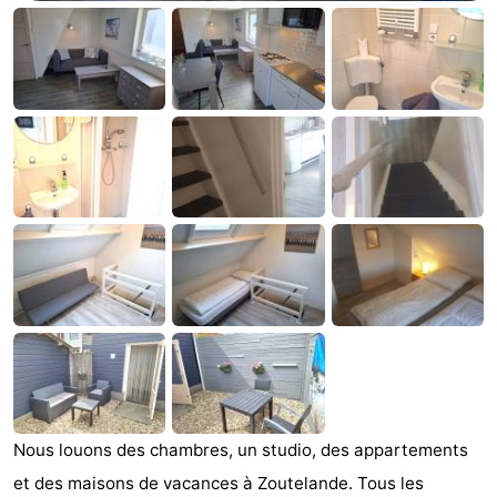
Aparthotel
-
Zoutelande
Duinflat
-
Duinoord
-
Duinweg
-
18
Kurhaus
-
Residentie
Campings
Soutelande
Chambre
d'hôtes
Chaumières
-
Nous louons des chambres, un studio, des appartements
De
-
et des maisons de vacances à Zoutelande. Tous les