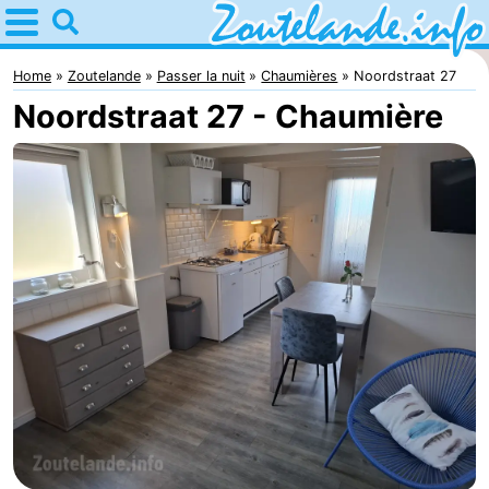
Home
Zoutelande
Home
Zoutelande
Passer la nuit
Chaumières
Noordstraat 27
Noordstraat 27 - Chaumière
Astuces
Avec
les
Webcam
enfants
Webcam
Langstraat
Webcam
Plage
Passer
la
Appartements
nuit
-