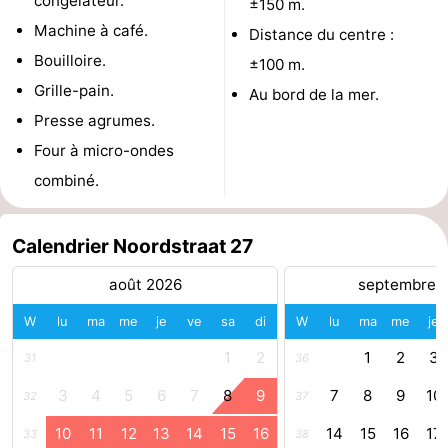
congélateur.
±150 m.
Machine à café.
Distance du centre :
Médicales
Région
Bouilloire.
±100 m.
Zeeland
Grille-pain.
Au bord de la mer.
Presse agrumes.
Schouwen-
Four à micro-ondes
Duiveland
-
combiné.
Renesse
-
Calendrier Noordstraat 27
Brouwershaven
-
août 2026
septembre 
Bruinisse
-
W
lu
ma
me
je
ve
sa
di
W
lu
ma
me
je
Zierikzee
-
1
2
1
2
3
31
36
Nature
-
3
4
5
6
7
8
9
7
8
9
10
32
37
10
11
12
13
14
15
16
14
15
16
17
33
38
Oosterschelde
Burgh
-