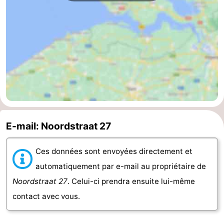
bos
Vlissingen
-
Middelburg
Zeeuws-
Vlaanderen
-
Nieuwvliet
-
Sluis
-
E-mail: Noordstraat 27
Cadzand
-
Ces données sont envoyées directement et
Nature
Météo
automatiquement par e-mail au propriétaire de
Het
Contact
Noordstraat 27
. Celui-ci prendra ensuite lui-même
contact avec vous.
Zwin