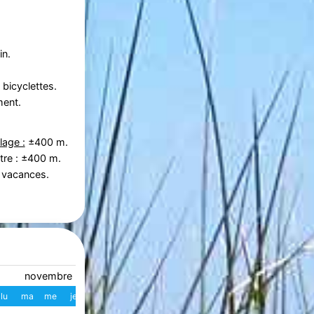
in.
bicyclettes.
ment.
lage :
±400 m.
tre : ±400 m.
 vacances.
novembre 2026
décembre 2026
lu
ma
me
je
ve
sa
di
W
lu
ma
me
je
ve
s