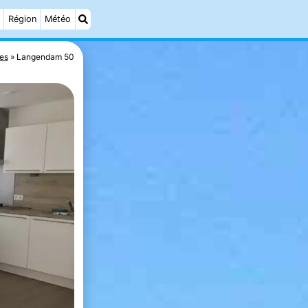
Région
Météo
es
Langendam 50