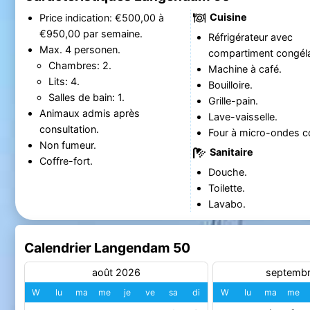
Cuisine
Price indication: €500,00 à
€950,00 par semaine.
Réfrigérateur avec
Max. 4 personen.
compartiment congéla
Chambres: 2.
Machine à café.
Lits: 4.
Bouilloire.
Salles de bain: 1.
Grille-pain.
Animaux admis après
Lave-vaisselle.
consultation.
Four à micro-ondes c
Non fumeur.
Sanitaire
Coffre-fort.
Douche.
Toilette.
Lavabo.
Calendrier Langendam 50
août 2026
septemb
W
lu
ma
me
je
ve
sa
di
W
lu
ma
me