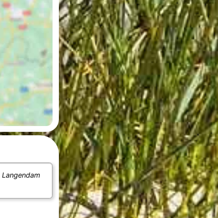
e
Langendam