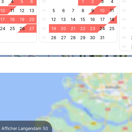
3
4
5
6
1
2
3
4
40
44
10
11
12
13
5
6
7
8
9
10
11
41
45
17
18
19
20
12
13
14
15
16
17
18
42
46
24
25
26
27
19
20
21
22
23
24
25
43
47
26
27
28
29
30
31
44
48
49
Afficher Langendam 50