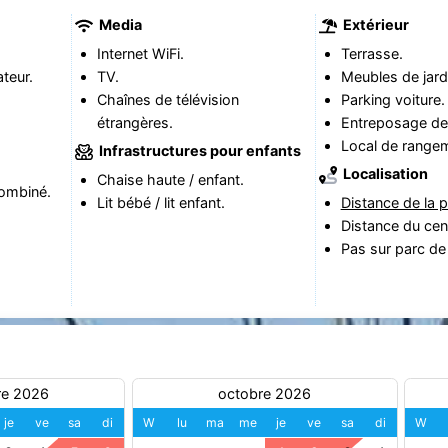
Media
Extérieur
Internet WiFi.
Terrasse.
teur.
TV.
Meubles de jard
Chaînes de télévision
Parking voiture.
étrangères.
Entreposage de 
Local de range
Infrastructures pour enfants
Localisation
Chaise haute / enfant.
ombiné.
Lit bébé / lit enfant.
Distance de la p
Distance du cen
Pas sur parc de
re 2026
octobre 2026
je
ve
sa
di
W
lu
ma
me
je
ve
sa
di
W