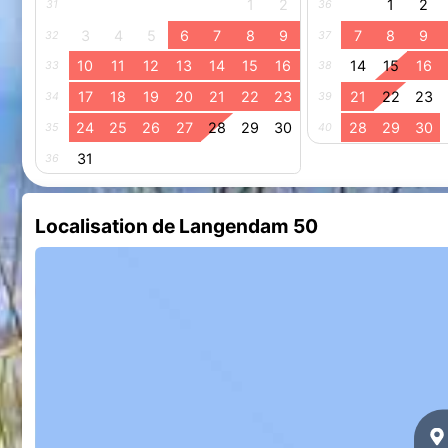
1
2
1
2
31
36
3
4
5
6
7
8
9
7
8
9
32
37
10
11
12
13
14
15
16
14
15
16
33
38
17
18
19
20
21
22
23
21
22
23
34
39
24
25
26
27
28
29
30
28
29
30
35
40
31
36
Localisation de Langendam 50