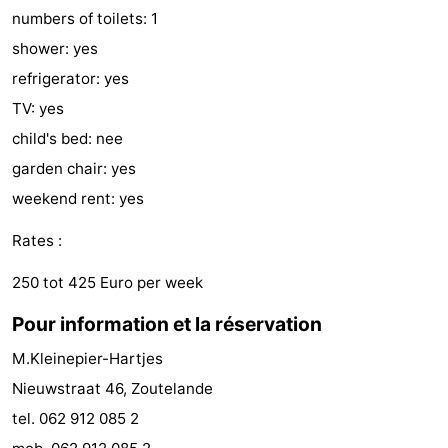
numbers of toilets: 1
faire
d'intérêt
-
shower: yes
Musées
-
refrigerator: yes
TV: yes
Galeries
-
child's bed: nee
Monuments
-
garden chair: yes
weekend rent: yes
Églises
-
Rates :
Phares
-
250 tot 425 Euro per week
Points
Attractions
Pour information et la réservation
de
-
M.Kleinepier-Hartjes
vue
Terrains
-
Nieuwstraat 46, Zoutelande
tel. 062 912 085 2
de
Aires
-