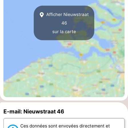
Haamstede
Nature
Walcheren
Afficher Nieuwstraat
46
Kop
-
sur la carte
van
Veere
-
Schouwen
Nature
-
Oranjezon
Oostkapelle
-
Nature
-
de
Domburg
-
Mantelingen
Westkapelle
-
E-mail: Nieuwstraat 46
Nature
-
Ces données sont envoyées directement et
Walcherse
Dishoek
-