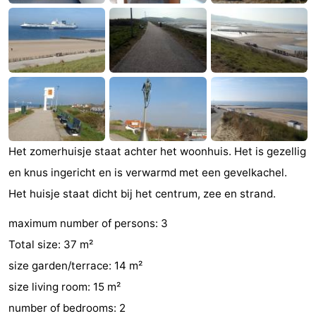
Zandput
Duinzicht
-
Joossesweg
-
Kustlicht
-
Meerpaal
-
Strandcamping
-
Het zomerhuisje staat achter het woonhuis. Het is gezellig
en knus ingericht en is verwarmd met een gevelkachel.
Valkenisse
Zee,
Hôtels
Het huisje staat dicht bij het centrum, zee en strand.
Bos
Last
maximum number of persons: 3
en
minutes
Plages
Total size: 37 m²
size garden/terrace: 14 m²
Duin
Voir
size living room: 15 m²
et
Lieux
number of bedrooms: 2