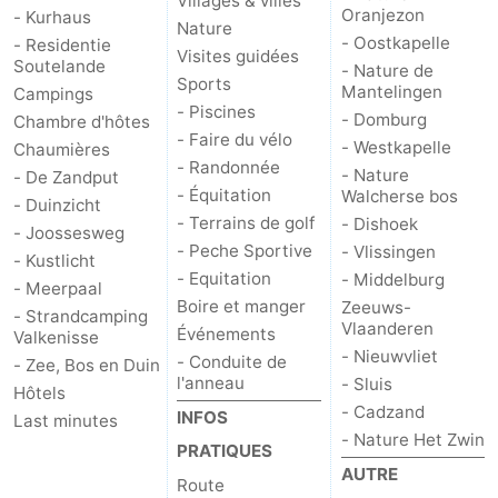
Villages & villes
Oranjezon
- Kurhaus
Nature
- Oostkapelle
- Residentie
Visites guidées
Soutelande
- Nature de
Sports
Mantelingen
Campings
- Piscines
- Domburg
Chambre d'hôtes
- Faire du vélo
- Westkapelle
Chaumières
- Randonnée
- Nature
- De Zandput
- Équitation
Walcherse bos
- Duinzicht
- Terrains de golf
- Dishoek
- Joossesweg
- Peche Sportive
- Vlissingen
- Kustlicht
- Equitation
- Middelburg
- Meerpaal
Boire et manger
Zeeuws-
- Strandcamping
Vlaanderen
Événements
Valkenisse
- Nieuwvliet
- Conduite de
- Zee, Bos en Duin
l'anneau
- Sluis
Hôtels
- Cadzand
INFOS
Last minutes
- Nature Het Zwin
PRATIQUES
AUTRE
Route