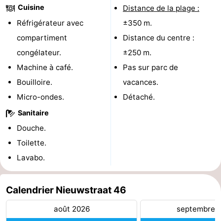
Cuisine
Distance de la plage :
Terrains
-
Réfrigérateur avec
±350 m.
compartiment
Distance du centre :
de
Peche
-
congélateur.
±250 m.
golf
Sportive
Equitation
Boire
Machine à café.
Pas sur parc de
Bouilloire.
vacances.
et
Événements
Micro-ondes.
Détaché.
manger
Conduite
Sanitaire
de
Pratiques
Douche.
Toilette.
l'anneau
Forum
Lavabo.
Route
Calendrier Nieuwstraat 46
-
août 2026
septembre 
Stationnement
Adresses