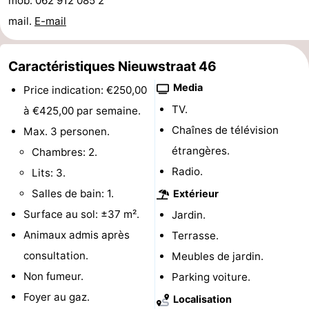
mob. 062 912 085 2
jeux
de
Bowling
Centres
mail.
E-mail
jeux
de
Villages
Caractéristiques Nieuwstraat 46
intérieures
bien-
&
Nature
Media
Price indication: €250,00
TV.
à €425,00 par semaine.
être
villes
Visites
Chaînes de télévision
Max. 3 personen.
guidées
Sports
étrangères.
Chambres: 2.
Radio.
Lits: 3.
-
Salles de bain: 1.
Extérieur
Piscines
-
Surface au sol: ±37 m².
Jardin.
Animaux admis après
Terrasse.
Faire
-
consultation.
Meubles de jardin.
du
Randonnée
-
Non fumeur.
Parking voiture.
Foyer au gaz.
Localisation
vélo
Équitation
-