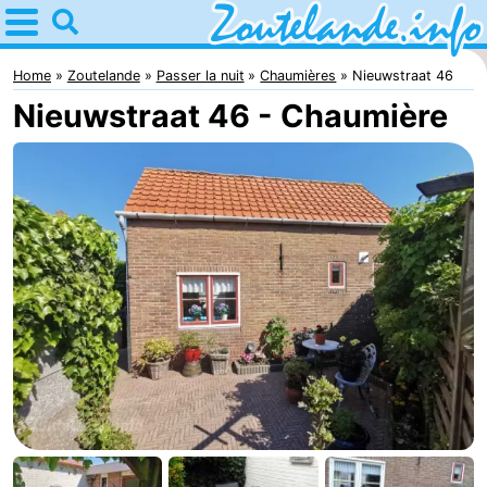
Home
Zoutelande
Home
Zoutelande
Passer la nuit
Chaumières
Nieuwstraat 46
Nieuwstraat 46 - Chaumière
Astuces
Avec
les
Webcam
enfants
Webcam
Langstraat
Webcam
Plage
Passer
la
Appartements
nuit
-