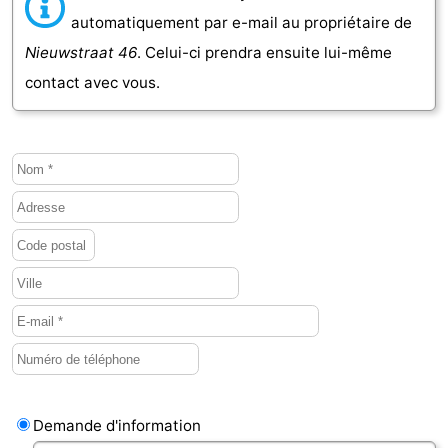
automatiquement par e-mail au propriétaire de
bos
Vlissingen
-
Nieuwstraat 46
. Celui-ci prendra ensuite lui-même
contact avec vous.
Middelburg
Zeeuws-
Vlaanderen
-
Nieuwvliet
-
Sluis
-
Cadzand
-
Nature
Météo
Het
Contact
Zwin
Demande d'information