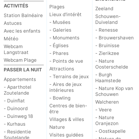
ACTIVITÉS
Plages
Zeeland
Lieux d'intérêt
Station Balnéaire
Schouwen-
- Musées
Duiveland
Astuces
- Galeries
- Renesse
Avec les enfants
- Monuments
- Brouwershaven
Météo
- Églises
- Bruinisse
Webcam
Langstraat
- Phares
- Zierikzee
Webcam Plage
- Points de vue
- Nature
Oosterschelde
Attractions
PASSER LA NUIT
- Burgh
- Terrains de jeux
Appartements
Haamstede
- Aires de jeux
- Aparthotel
- Nature Kop van
intérieures
Zoutelande
Schouwen
- Bowling
- Duinflat
Walcheren
Centres de bien-
- Duinoord
- Veere
être
- Duinweg 18
- Nature
Villages & villes
Oranjezon
- Kurhaus
Nature
- Oostkapelle
- Residentie
Visites guidées
Soutelande
- Nature de