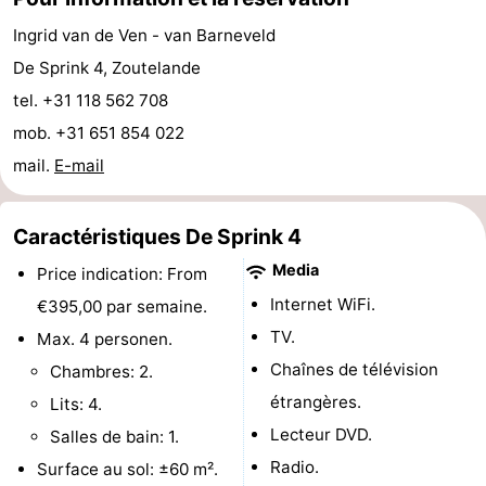
Terrains
-
Ingrid van de Ven - van Barneveld
De Sprink 4, Zoutelande
de
Peche
-
tel. +31 118 562 708
golf
Sportive
Equitation
Boire
mob. +31 651 854 022
mail.
E-mail
et
Événements
manger
Conduite
Caractéristiques De Sprink 4
Media
Price indication: From
de
Pratiques
Internet WiFi.
€395,00 par semaine.
l'anneau
Forum
TV.
Max. 4 personen.
Chaînes de télévision
Chambres: 2.
Route
étrangères.
Lits: 4.
-
Lecteur DVD.
Salles de bain: 1.
Radio.
Surface au sol: ±60 m².
Stationnement
Adresses