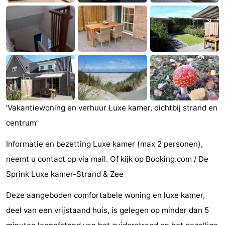
Zandput
Duinzicht
-
Joossesweg
-
Kustlicht
-
Meerpaal
-
Strandcamping
-
‘Vakantiewoning en verhuur Luxe kamer, dichtbij strand en
centrum’
Valkenisse
Zee,
Hôtels
Informatie en bezetting Luxe kamer (max 2 personen),
Bos
Last
neemt u contact op via mail. Of kijk op Booking.com / De
en
minutes
Plages
Sprink Luxe kamer-Strand & Zee
Duin
Voir
Deze aangeboden comfortabele woning en luxe kamer,
deel van een vrijstaand huis, is gelegen op minder dan 5
et
Lieux