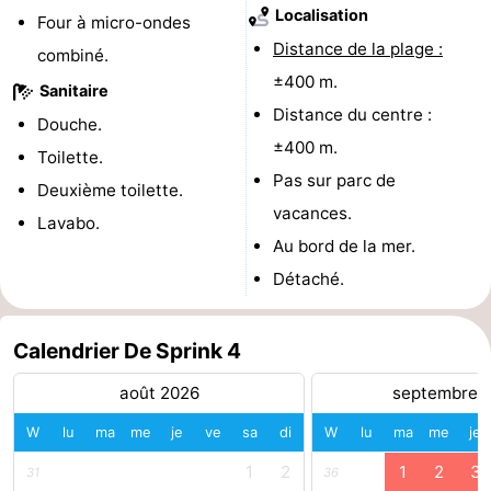
Localisation
Four à micro-ondes
Haamstede
Nature
Walcheren
Distance de la plage :
combiné.
±400 m.
Kop
-
Sanitaire
Distance du centre :
Douche.
van
Veere
-
±400 m.
Toilette.
Pas sur parc de
Schouwen
Nature
-
Deuxième toilette.
vacances.
Lavabo.
Oranjezon
Oostkapelle
-
Au bord de la mer.
Détaché.
Nature
-
de
Domburg
-
Calendrier De Sprink 4
Mantelingen
Westkapelle
-
août 2026
septembre 
W
lu
ma
me
je
ve
sa
di
W
lu
ma
me
je
Nature
-
1
2
1
2
3
31
36
Walcherse
Dishoek
-