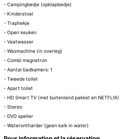
- Campingbedje (opklapbedje)
jeux
de
Bowling
Centres
- Kinderstoel
- Traphekje
jeux
de
Villages
- Open keuken
intérieures
bien-
&
Nature
- Vaatwasser
- Wasmachine (in overleg)
être
villes
Visites
- Combi magnetron
guidées
Sports
- Aantal badkamers: 1
- Tweede toilet
-
- Apart toilet
Piscines
-
- HD Smart TV (met buitenland pakket en NETFLIX)
- Stereo
Faire
-
- DVD speller
du
Randonnée
-
- Waterontharder (geen kalk in water)
vélo
Équitation
-
Pour information et la réservation