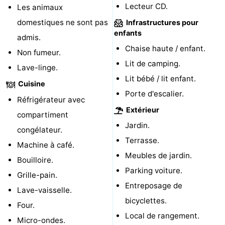
Lecteur CD.
Les animaux
Médicales
Région
domestiques ne sont pas
Infrastructures pour
enfants
admis.
Zeeland
Chaise haute / enfant.
Non fumeur.
Schouwen-
Lit de camping.
Lave-linge.
Lit bébé / lit enfant.
Cuisine
Duiveland
-
Porte d'escalier.
Réfrigérateur avec
Renesse
-
Extérieur
compartiment
Jardin.
congélateur.
Brouwershaven
-
Terrasse.
Machine à café.
Bruinisse
-
Meubles de jardin.
Bouilloire.
Parking voiture.
Grille-pain.
Zierikzee
-
Entreposage de
Lave-vaisselle.
Nature
-
bicyclettes.
Four.
Local de rangement.
Micro-ondes.
Oosterschelde
Burgh
-