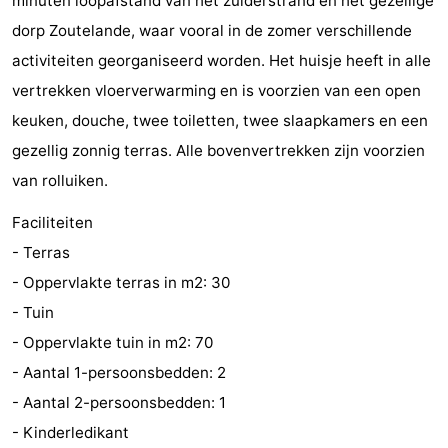
minuten loopafstand van het zuiderstrand en het gezellige
faire
d'intérêt
-
dorp Zoutelande, waar vooral in de zomer verschillende
activiteiten georganiseerd worden. Het huisje heeft in alle
Musées
-
vertrekken vloerverwarming en is voorzien van een open
Galeries
-
keuken, douche, twee toiletten, twee slaapkamers en een
gezellig zonnig terras. Alle bovenvertrekken zijn voorzien
Monuments
-
van rolluiken.
Églises
-
Faciliteiten
- Terras
Phares
-
- Oppervlakte terras in m2: 30
Points
Attractions
- Tuin
- Oppervlakte tuin in m2: 70
de
-
- Aantal 1-persoonsbedden: 2
vue
Terrains
-
- Aantal 2-persoonsbedden: 1
- Kinderledikant
de
Aires
-