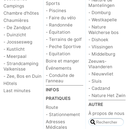
Sports
Mantelingen
Campings
- Piscines
- Domburg
Chambre d'hôtes
- Faire du vélo
- Westkapelle
Chaumières
- Randonnée
- Nature
- De Zandput
- Équitation
Walcherse bos
- Duinzicht
- Terrains de golf
- Dishoek
- Joossesweg
- Peche Sportive
- Vlissingen
- Kustlicht
- Equitation
- Middelburg
- Meerpaal
Boire et manger
Zeeuws-
- Strandcamping
Vlaanderen
Événements
Valkenisse
- Nieuwvliet
- Conduite de
- Zee, Bos en Duin
l'anneau
- Sluis
Hôtels
- Cadzand
INFOS
Last minutes
- Nature Het Zwin
PRATIQUES
AUTRE
Route
À propos de nous
- Stationnement
Adresses
Médicales