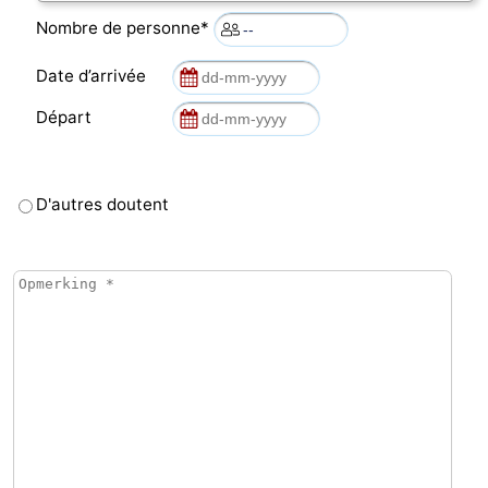
Nombre de personne*
bos
Vlissingen
-
Date d’arrivée
Middelburg
Zeeuws-
Départ
Vlaanderen
-
Nieuwvliet
-
D'autres doutent
Sluis
-
Cadzand
-
Nature
Météo
Het
Contact
Zwin