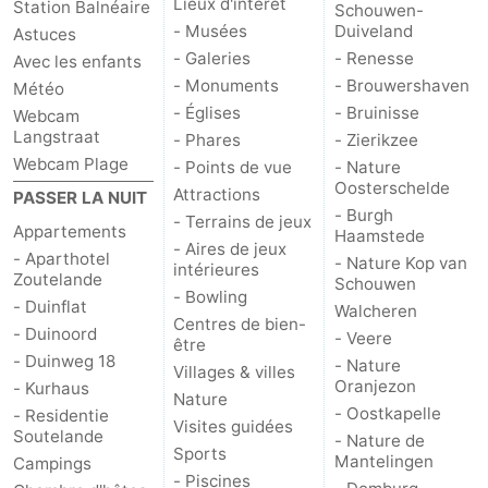
Lieux d'intérêt
Station Balnéaire
Schouwen-
- Musées
Duiveland
Astuces
- Galeries
- Renesse
Avec les enfants
- Monuments
- Brouwershaven
Météo
- Églises
- Bruinisse
Webcam
Langstraat
- Phares
- Zierikzee
Webcam Plage
- Points de vue
- Nature
Oosterschelde
Attractions
PASSER LA NUIT
- Burgh
- Terrains de jeux
Appartements
Haamstede
- Aires de jeux
- Aparthotel
- Nature Kop van
intérieures
Zoutelande
Schouwen
- Bowling
- Duinflat
Walcheren
Centres de bien-
- Duinoord
- Veere
être
- Duinweg 18
- Nature
Villages & villes
Oranjezon
- Kurhaus
Nature
- Oostkapelle
- Residentie
Visites guidées
Soutelande
- Nature de
Sports
Mantelingen
Campings
- Piscines