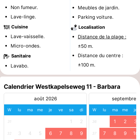
Non fumeur.
Meubles de jardin.
jeux
de
Bowling
Centres
Lave-linge.
Parking voiture.
jeux
de
Villages
Cuisine
Localisation
Lave-vaisselle.
Distance de la plage :
intérieures
bien-
&
Nature
Micro-ondes.
±50 m.
être
villes
Visites
Distance du centre :
Sanitaire
±100 m.
Lavabo.
guidées
Sports
-
Calendrier Westkapelseweg 11 - Barbara
Piscines
-
août 2026
septembre 
Faire
-
W
lu
ma
me
je
ve
sa
di
W
lu
ma
me
je
1
2
1
2
3
du
Randonnée
-
31
36
3
4
5
6
7
8
9
7
8
9
10
32
37
vélo
Équitation
-