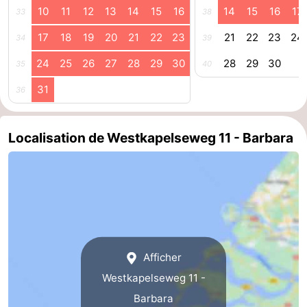
10
11
12
13
14
15
16
14
15
16
17
33
38
Terrains
-
17
18
19
20
21
22
23
21
22
23
24
34
39
de
Peche
-
24
25
26
27
28
29
30
28
29
30
35
40
golf
Sportive
Equitation
Boire
31
36
et
Événements
Localisation de Westkapelseweg 11 - Barbara
manger
Conduite
de
Pratiques
l'anneau
Forum
Route
Afficher
-
Westkapelseweg 11 -
Barbara
Stationnement
Adresses