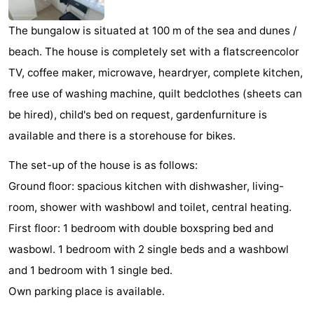
Zandput
Duinzicht
-
The bungalow is situated at 100 m of the sea and dunes /
Joossesweg
-
beach. The house is completely set with a flatscreencolor
TV, coffee maker, microwave, heardryer, complete kitchen,
Kustlicht
-
free use of washing machine, quilt bedclothes (sheets can
Meerpaal
-
be hired), child's bed on request, gardenfurniture is
available and there is a storehouse for bikes.
Strandcamping
-
The set-up of the house is as follows:
Valkenisse
Zee,
Hôtels
Ground floor: spacious kitchen with dishwasher, living-
room, shower with washbowl and toilet, central heating.
Bos
Last
First floor: 1 bedroom with double boxspring bed and
en
minutes
Plages
wasbowl. 1 bedroom with 2 single beds and a washbowl
and 1 bedroom with 1 single bed.
Duin
Voir
Own parking place is available.
et
Lieux