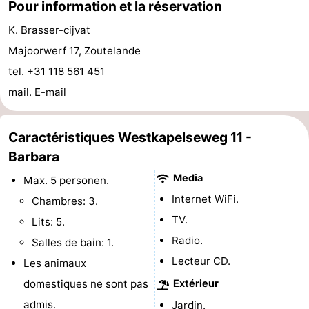
Pour information et la réservation
faire
d'intérêt
-
K. Brasser-cijvat
Musées
-
Majoorwerf 17, Zoutelande
tel. +31 118 561 451
Galeries
-
mail.
E-mail
Monuments
-
Caractéristiques Westkapelseweg 11 -
Églises
-
Barbara
Phares
-
Media
Max. 5 personen.
Internet WiFi.
Chambres: 3.
Points
Attractions
TV.
Lits: 5.
de
-
Radio.
Salles de bain: 1.
Lecteur CD.
Les animaux
vue
Terrains
-
domestiques ne sont pas
Extérieur
de
Aires
-
admis.
Jardin.