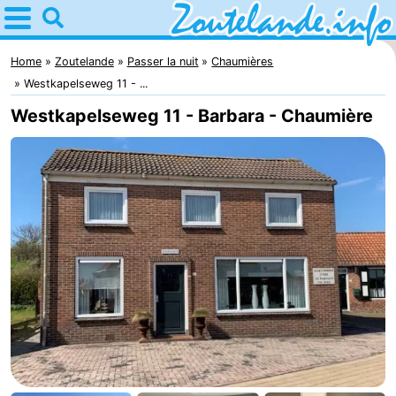
Home
Zoutelande
Home
Zoutelande
Passer la nuit
Chaumières
Westkapelseweg 11 - ...
Astuces
Westkapelseweg 11 - Barbara - Chaumière
Avec
les
Webcam
enfants
Webcam
Langstraat
Webcam
Plage
Passer
la
Appartements
nuit
-