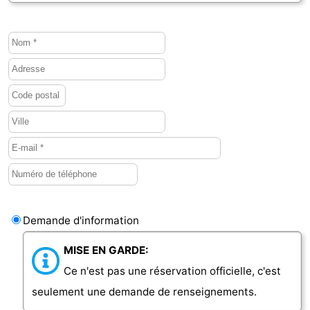
Haamstede
Nature
Walcheren
Kop
-
van
Veere
-
Schouwen
Nature
-
Oranjezon
Oostkapelle
-
Nature
-
de
Domburg
-
Demande d'information
Mantelingen
Westkapelle
-
MISE EN GARDE:
Ce n'est pas une réservation officielle, c'est
Nature
-
seulement une demande de renseignements.
Walcherse
Dishoek
-