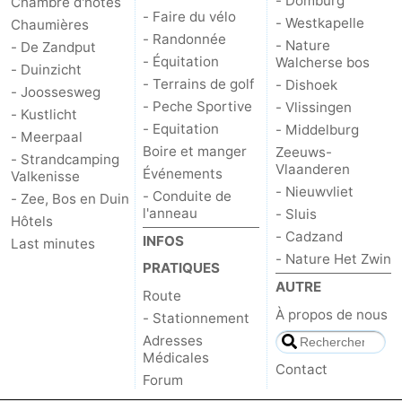
- Domburg
Chambre d'hôtes
- Faire du vélo
- Westkapelle
Chaumières
- Randonnée
- Nature
- De Zandput
- Équitation
Walcherse bos
- Duinzicht
- Terrains de golf
- Dishoek
- Joossesweg
- Peche Sportive
- Vlissingen
- Kustlicht
- Equitation
- Middelburg
- Meerpaal
Boire et manger
Zeeuws-
- Strandcamping
Vlaanderen
Événements
Valkenisse
- Nieuwvliet
- Conduite de
- Zee, Bos en Duin
l'anneau
- Sluis
Hôtels
- Cadzand
INFOS
Last minutes
- Nature Het Zwin
PRATIQUES
AUTRE
Route
À propos de nous
- Stationnement
Adresses
Médicales
Contact
Forum