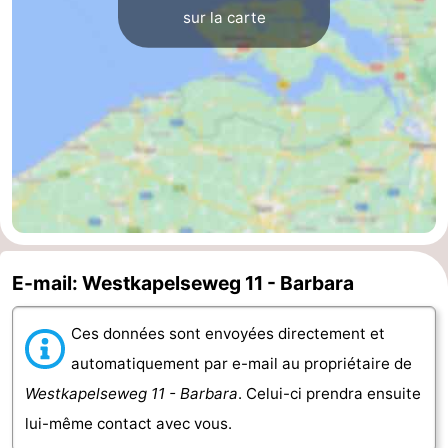
sur la carte
Médicales
Région
Zeeland
Schouwen-
Duiveland
-
Renesse
-
Brouwershaven
-
E-mail: Westkapelseweg 11 - Barbara
Bruinisse
-
Ces données sont envoyées directement et
Zierikzee
-
automatiquement par e-mail au propriétaire de
Westkapelseweg 11 - Barbara
. Celui-ci prendra ensuite
Nature
-
lui-même contact avec vous.
Oosterschelde
Burgh
-