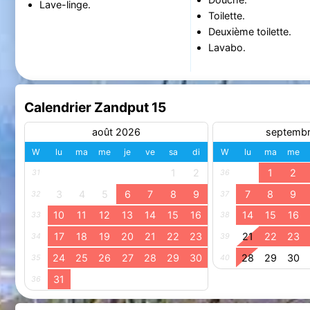
Lave-linge.
Toilette.
Deuxième toilette.
Lavabo.
Calendrier Zandput 15
août 2026
septemb
W
lu
ma
me
je
ve
sa
di
W
lu
ma
me
1
2
1
2
31
36
3
4
5
6
7
8
9
7
8
9
32
37
10
11
12
13
14
15
16
14
15
16
33
38
17
18
19
20
21
22
23
21
22
23
34
39
24
25
26
27
28
29
30
28
29
30
35
40
31
36