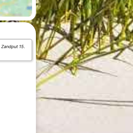
e
Zandput 15
.