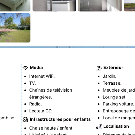
Media
Extérieur
Internet WiFi.
Jardin.
TV.
Terrasse.
Chaînes de télévision
Meubles de jard
étrangères.
Lounge set.
Radio.
Parking voiture.
Lecteur CD.
Entreposage de 
ombiné.
Local de range
Infrastructures pour enfants
Localisation
Chaise haute / enfant.
Lit bébé / lit enfant.
Distance de la p