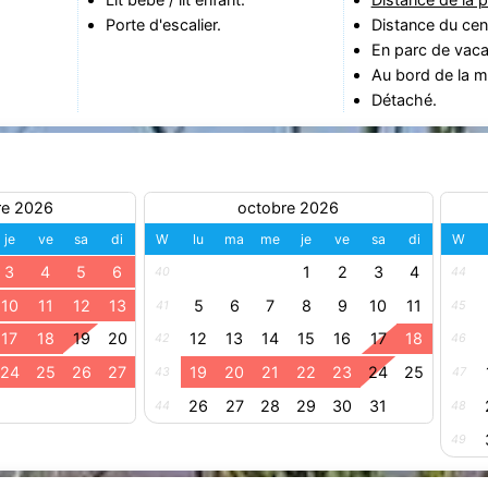
Porte d'escalier.
Distance du cent
En parc de vac
Au bord de la m
Détaché.
re 2026
octobre 2026
je
ve
sa
di
W
lu
ma
me
je
ve
sa
di
W
3
4
5
6
1
2
3
4
40
44
10
11
12
13
5
6
7
8
9
10
11
41
45
17
18
19
20
12
13
14
15
16
17
18
42
46
24
25
26
27
19
20
21
22
23
24
25
43
47
26
27
28
29
30
31
44
48
49