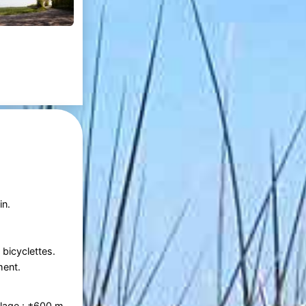
in.
bicyclettes.
ment.
lage :
±600 m.