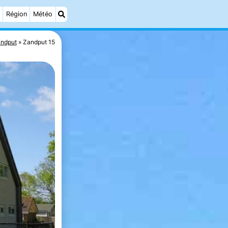
Région
Météo
ndput
Zandput 15