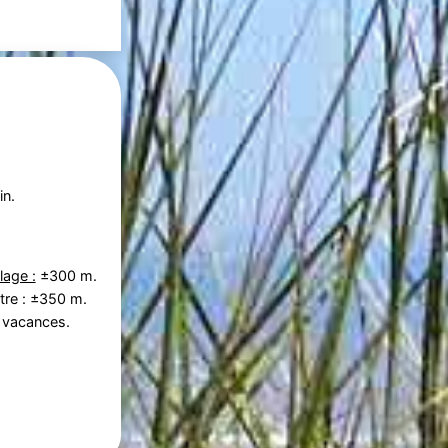
in.
lage :
±300 m.
tre : ±350 m.
 vacances.