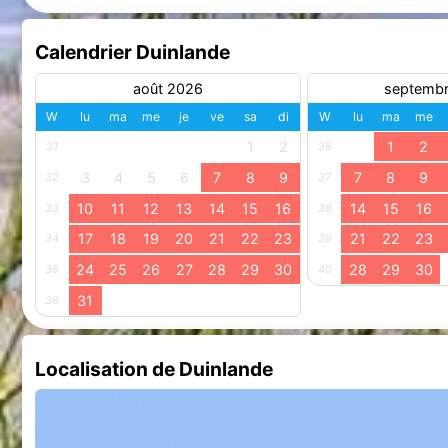
Calendrier Duinlande
août 2026
septemb
W
lu
ma
me
je
ve
sa
di
W
lu
ma
me
1
2
1
2
31
36
3
4
5
6
7
8
9
7
8
9
32
37
10
11
12
13
14
15
16
14
15
16
33
38
17
18
19
20
21
22
23
21
22
23
34
39
24
25
26
27
28
29
30
28
29
30
35
40
31
36
Localisation de Duinlande