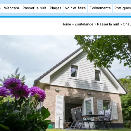
e
Webcam
Passer la nuit
Plages
Voir et faire
Événements
Pratiques
Home
Zoutelande
Passer la nuit
Chau