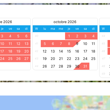
re 2026
octobre 2026
je
ve
sa
di
W
lu
ma
me
je
ve
sa
di
W
3
4
5
6
1
2
3
4
40
44
10
11
12
13
5
6
7
8
9
10
11
41
45
17
18
19
20
12
13
14
15
16
17
18
42
46
24
25
26
27
19
20
21
22
23
24
25
43
47
26
27
28
29
30
31
44
48
49