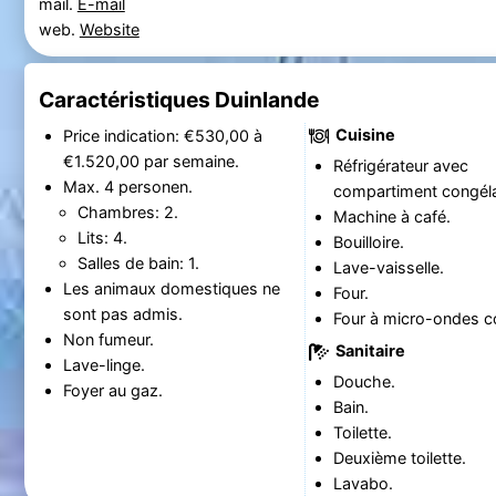
mail.
E-mail
web.
Website
Caractéristiques Duinlande
Cuisine
Price indication: €530,00 à
€1.520,00 par semaine.
Réfrigérateur avec
Max. 4 personen.
compartiment congéla
Chambres: 2.
Machine à café.
Lits: 4.
Bouilloire.
Salles de bain: 1.
Lave-vaisselle.
Les animaux domestiques ne
Four.
sont pas admis.
Four à micro-ondes c
Non fumeur.
Sanitaire
Lave-linge.
Douche.
Foyer au gaz.
Bain.
Toilette.
Deuxième toilette.
Lavabo.