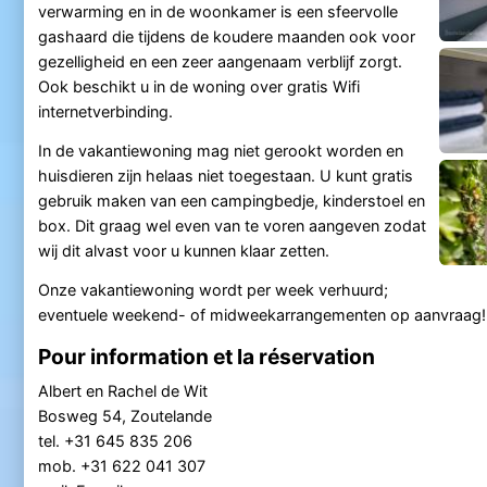
verwarming en in de woonkamer is een sfeervolle
gashaard die tijdens de koudere maanden ook voor
gezelligheid en een zeer aangenaam verblijf zorgt.
Ook beschikt u in de woning over gratis Wifi
internetverbinding.
In de vakantiewoning mag niet gerookt worden en
huisdieren zijn helaas niet toegestaan. U kunt gratis
gebruik maken van een campingbedje, kinderstoel en
box. Dit graag wel even van te voren aangeven zodat
wij dit alvast voor u kunnen klaar zetten.
Onze vakantiewoning wordt per week verhuurd;
eventuele weekend- of midweekarrangementen op aanvraag!
Pour information et la réservation
Albert en Rachel de Wit
Bosweg 54, Zoutelande
tel. +31 645 835 206
mob. +31 622 041 307