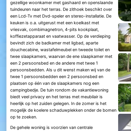
gezellige woonkamer met gashaard en openslaande
tuindeuren naar het terras. De zithoek beschikt over
een Lcd-Tv met Dvd-speler en stereo-installatie. De
keuken is o.a. uitgerust met een koelkast met
vriesvak, combimagnetron, 4-pits kookplaat,
koffiezetapparaat en vaatwasser. Op de verdieping
bevindt zich de badkamer met ligbad, aparte
douchecabine, wastafelmeubel en tweede toilet en
twee slaapkamers, waarvan de ene slaapkamer met
een 2 persoonsbed en de andere met twee 1
persoonsbedden. Als u dit wenst maken wij van de
twee 1 persoonsbedden een 2 persoonsbed en
plaatsen op één van de slaapkamers nog een
campingbedje. De tuin rondom de vakantiewoning
biedt veel privacy en het terras met meubilair is
heerlijk op het zuiden gelegen. In de zomer is het
mogelijk de koelere schaduwplekken onder de bomen
op te zoeken.
De gehele woning is voorzien van centrale