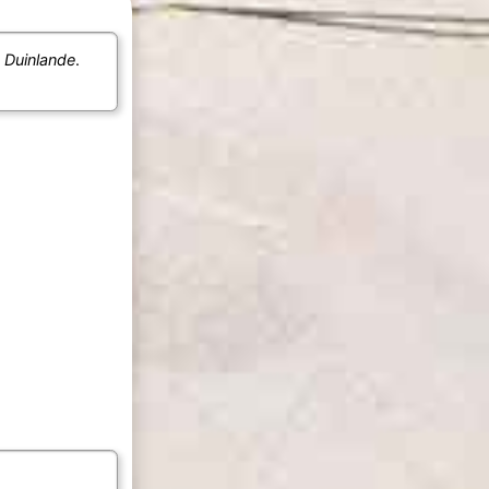
e
Duinlande
.