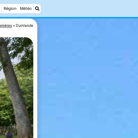
Région
Météo
mières
Duinlande