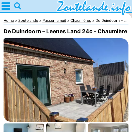
Home
Zoutelande
Home
Zoutelande
Passer la nuit
Chaumières
De Duindoorn – ...
De Duindoorn – Leenes Land 24c - Chaumière
Astuces
Avec
les
Webcam
enfants
Webcam
Langstraat
Webcam
Plage
Passer
la
Appartements
nuit
-