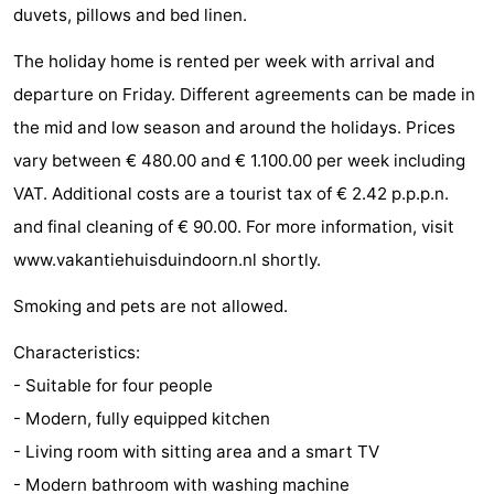
duvets, pillows and bed linen.
jeux
de
Bowling
Centres
The holiday home is rented per week with arrival and
jeux
de
Villages
departure on Friday. Different agreements can be made in
the mid and low season and around the holidays. Prices
intérieures
bien-
&
Nature
vary between € 480.00 and € 1.100.00 per week including
être
villes
Visites
VAT. Additional costs are a tourist tax of € 2.42 p.p.p.n.
and final cleaning of € 90.00. For more information, visit
guidées
Sports
www.vakantiehuisduindoorn.nl shortly.
-
Smoking and pets are not allowed.
Piscines
-
Characteristics:
Faire
-
- Suitable for four people
- Modern, fully equipped kitchen
du
Randonnée
-
- Living room with sitting area and a smart TV
vélo
Équitation
-
- Modern bathroom with washing machine