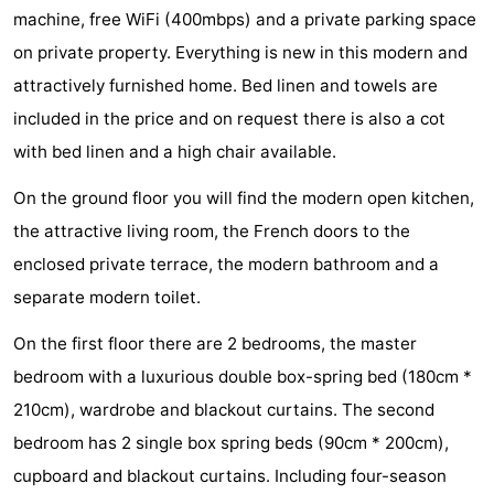
machine, free WiFi (400mbps) and a private parking space
faire
d'intérêt
-
on private property. Everything is new in this modern and
Musées
-
attractively furnished home. Bed linen and towels are
included in the price and on request there is also a cot
Galeries
-
with bed linen and a high chair available.
Monuments
-
On the ground floor you will find the modern open kitchen,
Églises
-
the attractive living room, the French doors to the
enclosed private terrace, the modern bathroom and a
Phares
-
separate modern toilet.
Points
Attractions
On the first floor there are 2 bedrooms, the master
bedroom with a luxurious double box-spring bed (180cm *
de
-
210cm), wardrobe and blackout curtains. The second
vue
Terrains
-
bedroom has 2 single box spring beds (90cm * 200cm),
cupboard and blackout curtains. Including four-season
de
Aires
-