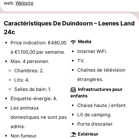
web.
Website
Médicales
Région
Caractéristiques De Duindoorn – Leenes Land
Zeeland
24c
Schouwen-
Media
Price indication: €480,00
Internet WiFi.
à €1.100,00 par semaine.
Duiveland
-
TV.
Max. 4 personen.
Renesse
-
Chaînes de télévision
Chambres: 2.
étrangères.
Lits: 4.
Brouwershaven
-
Salles de bain: 1.
Infrastructures pour
Bruinisse
-
enfants
Étiquette-énergie: A.
Chaise haute / enfant.
Les animaux
Zierikzee
-
Lit de camping.
domestiques ne sont pas
Nature
-
Porte d'escalier.
admis.
Extérieur
Non fumeur.
Oosterschelde
Burgh
-