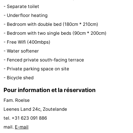
- Separate toilet
Terrains
-
- Underfloor heating
de
Peche
-
- Bedroom with double bed (180cm * 210cm)
- Bedroom with two single beds (90cm * 200cm)
golf
Sportive
Equitation
Boire
- Free Wifi (400mbps)
et
Événements
- Water softener
- Fenced private south-facing terrace
manger
Conduite
- Private parking space on site
de
Pratiques
- Bicycle shed
Pour information et la réservation
l'anneau
Forum
Fam. Roelse
Route
Leenes Land 24c, Zoutelande
-
tel. +31 623 091 886
mail.
E-mail
Stationnement
Adresses