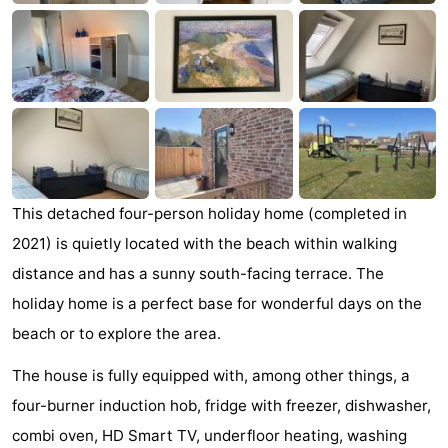
Zandput
Duinzicht
-
Joossesweg
-
Kustlicht
-
Meerpaal
-
Strandcamping
-
This detached four-person holiday home (completed in
2021) is quietly located with the beach within walking
Valkenisse
Zee,
Hôtels
distance and has a sunny south-facing terrace. The
Bos
Last
holiday home is a perfect base for wonderful days on the
beach or to explore the area.
en
minutes
Plages
The house is fully equipped with, among other things, a
Duin
Voir
four-burner induction hob, fridge with freezer, dishwasher,
et
Lieux
combi oven, HD Smart TV, underfloor heating, washing