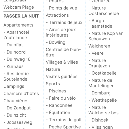
- Phares
- Zierikzee
Webcam Plage
- Points de vue
- Nature
Oosterschelde
Attractions
PASSER LA NUIT
- Burgh
- Terrains de jeux
Appartements
Haamstede
- Aires de jeux
- Aparthotel
- Nature Kop van
intérieures
Zoutelande
Schouwen
- Bowling
- Duinflat
Walcheren
Centres de bien-
- Duinoord
- Veere
être
- Duinweg 18
- Nature
Villages & villes
Oranjezon
- Kurhaus
Nature
- Oostkapelle
- Residentie
Visites guidées
Soutelande
- Nature de
Sports
Mantelingen
Campings
- Piscines
- Domburg
Chambre d'hôtes
- Faire du vélo
- Westkapelle
Chaumières
- Randonnée
- Nature
- De Zandput
- Équitation
Walcherse bos
- Duinzicht
- Terrains de golf
- Dishoek
- Joossesweg
- Peche Sportive
- Vlissingen