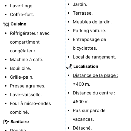
Jardin.
Lave-linge.
Haamstede
Nature
Walcheren
Terrasse.
Coffre-fort.
Meubles de jardin.
Kop
-
Cuisine
Parking voiture.
Réfrigérateur avec
van
Veere
-
Entreposage de
compartiment
bicyclettes.
Schouwen
Nature
-
congélateur.
Local de rangement.
Machine à café.
Oranjezon
Oostkapelle
-
Localisation
Bouilloire.
Distance de la plage :
Nature
-
Grille-pain.
±400 m.
Presse agrumes.
de
Domburg
-
Distance du centre :
Lave-vaisselle.
±500 m.
Mantelingen
Westkapelle
-
Four à micro-ondes
Pas sur parc de
combiné.
Nature
-
vacances.
Sanitaire
Détaché.
Walcherse
Dishoek
-
Douche.