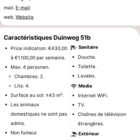
mail.
E-mail
jeux
de
Bowling
Centres
web.
Website
jeux
de
Villages
Caractéristiques Duinweg 51b
intérieures
bien-
&
Nature
Sanitaire
Price indication: €430,00
être
villes
Visites
Douche.
à €1.100,00 par semaine.
guidées
Sports
Toilette.
Max. 4 personen.
Lavabo.
Chambres: 2.
-
Lits: 4.
Media
Piscines
-
Surface au sol: ±43 m².
Internet WiFi.
Les animaux
TV.
Faire
-
domestiques ne sont pas
Chaînes de télévision
du
Randonnée
-
admis.
étrangères.
Non fumeur.
Extérieur
vélo
Équitation
-