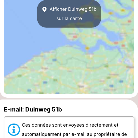
Afficher Duinweg 51b
Haamstede
Nature
Walcheren
sur la carte
Kop
-
van
Veere
-
Schouwen
Nature
-
Oranjezon
Oostkapelle
-
Nature
-
de
Domburg
-
Mantelingen
Westkapelle
-
E-mail: Duinweg 51b
Nature
-
Ces données sont envoyées directement et
automatiquement par e-mail au propriétaire de
Walcherse
Dishoek
-