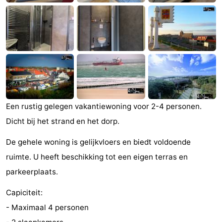
Zandput
Duinzicht
-
Joossesweg
-
Kustlicht
-
Meerpaal
-
Strandcamping
-
Een rustig gelegen vakantiewoning voor 2-4 personen.
Dicht bij het strand en het dorp.
Valkenisse
Zee,
Hôtels
De gehele woning is gelijkvloers en biedt voldoende
Bos
Last
ruimte. U heeft beschikking tot een eigen terras en
en
minutes
Plages
parkeerplaats.
Duin
Voir
Capiciteit:
- Maximaal 4 personen
et
Lieux