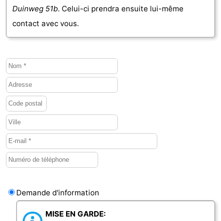
Duinweg 51b
. Celui-ci prendra ensuite lui-même
bos
Vlissingen
-
contact avec vous.
Middelburg
Zeeuws-
Vlaanderen
-
Nieuwvliet
-
Sluis
-
Cadzand
-
Nature
Météo
Het
Contact
Demande d'information
Zwin
MISE EN GARDE: