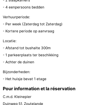
- 2 slaapkamers
faire
d'intérêt
-
- 4 eenpersoons bedden
Verhuurperiode:
Musées
-
- Per week (Zaterdag tot Zaterdag)
Galeries
-
- Kortere periode op aanvraag
Monuments
-
Locatie:
- Afstand tot bushalte 300m
Églises
-
- 1 parkeerplaats ter beschikking
Phares
-
- Achter de duinen
Points
Attractions
Bijzonderheden:
- Het huisje bevat 1 etage
de
-
Pour information et la réservation
vue
Terrains
-
C.m.d. Kleinepier
de
Aires
-
Duinweg 51, Zoutelande