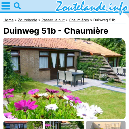
Home
Zoutelande
Home
Zoutelande
Passer la nuit
Chaumières
Duinweg 51b
Duinweg 51b - Chaumière
Astuces
Avec
les
Webcam
enfants
Webcam
Langstraat
Webcam
Plage
Passer
la
Appartements
nuit
-