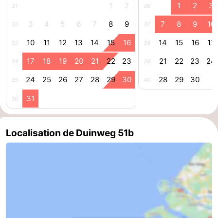
1
2
1
2
3
31
36
Médicales
Région
3
4
5
6
7
8
9
7
8
9
10
32
37
Zeeland
10
11
12
13
14
15
16
14
15
16
17
33
38
Schouwen-
17
18
19
20
21
22
23
21
22
23
24
34
39
24
25
26
27
28
29
30
28
29
30
35
40
Duiveland
-
31
36
Renesse
-
Brouwershaven
-
Localisation de Duinweg 51b
Bruinisse
-
Zierikzee
-
Nature
-
Oosterschelde
Burgh
-