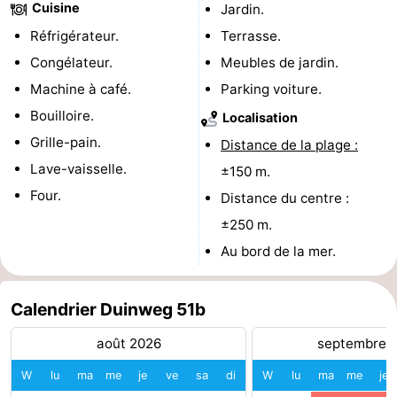
Cuisine
Jardin.
Terrains
-
Réfrigérateur.
Terrasse.
Congélateur.
Meubles de jardin.
de
Peche
-
Machine à café.
Parking voiture.
golf
Sportive
Equitation
Boire
Bouilloire.
Localisation
Grille-pain.
Distance de la plage :
et
Événements
Lave-vaisselle.
±150 m.
manger
Conduite
Four.
Distance du centre :
±250 m.
de
Pratiques
Au bord de la mer.
l'anneau
Forum
Calendrier Duinweg 51b
Route
août 2026
septembre 
-
W
lu
ma
me
je
ve
sa
di
W
lu
ma
me
je
Stationnement
Adresses