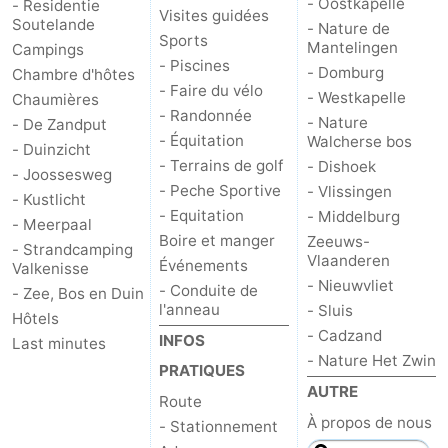
- Oostkapelle
- Residentie
Visites guidées
Soutelande
- Nature de
Sports
Mantelingen
Campings
- Piscines
- Domburg
Chambre d'hôtes
- Faire du vélo
- Westkapelle
Chaumières
- Randonnée
- Nature
- De Zandput
- Équitation
Walcherse bos
- Duinzicht
- Terrains de golf
- Dishoek
- Joossesweg
- Peche Sportive
- Vlissingen
- Kustlicht
- Equitation
- Middelburg
- Meerpaal
Boire et manger
Zeeuws-
- Strandcamping
Vlaanderen
Événements
Valkenisse
- Nieuwvliet
- Conduite de
- Zee, Bos en Duin
l'anneau
- Sluis
Hôtels
- Cadzand
INFOS
Last minutes
- Nature Het Zwin
PRATIQUES
AUTRE
Route
À propos de nous
- Stationnement