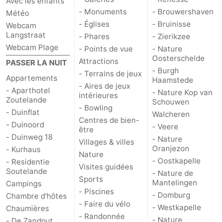
Avec les enfants
- Monuments
- Brouwershaven
Météo
- Églises
- Bruinisse
Webcam
Langstraat
- Phares
- Zierikzee
Webcam Plage
- Points de vue
- Nature
Oosterschelde
Attractions
PASSER LA NUIT
- Burgh
- Terrains de jeux
Appartements
Haamstede
- Aires de jeux
- Aparthotel
- Nature Kop van
intérieures
Zoutelande
Schouwen
- Bowling
- Duinflat
Walcheren
Centres de bien-
- Duinoord
- Veere
être
- Duinweg 18
- Nature
Villages & villes
Oranjezon
- Kurhaus
Nature
- Oostkapelle
- Residentie
Visites guidées
Soutelande
- Nature de
Sports
Mantelingen
Campings
- Piscines
- Domburg
Chambre d'hôtes
- Faire du vélo
- Westkapelle
Chaumières
- Randonnée
- Nature
- De Zandput