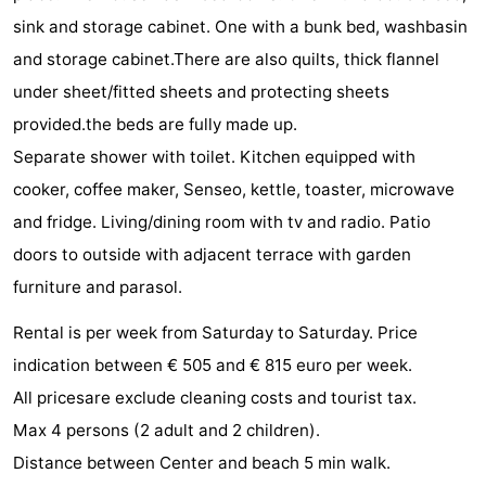
sink and storage cabinet. One with a bunk bed, washbasin
Zandput
Duinzicht
-
and storage cabinet.There are also quilts, thick flannel
Joossesweg
-
under sheet/fitted sheets and protecting sheets
provided.the beds are fully made up.
Kustlicht
-
Separate shower with toilet. Kitchen equipped with
Meerpaal
-
cooker, coffee maker, Senseo, kettle, toaster, microwave
and fridge. Living/dining room with tv and radio. Patio
Strandcamping
-
doors to outside with adjacent terrace with garden
Valkenisse
Zee,
Hôtels
furniture and parasol.
Bos
Last
Rental is per week from Saturday to Saturday. Price
indication between € 505 and € 815 euro per week.
en
minutes
Plages
All pricesare exclude cleaning costs and tourist tax.
Duin
Voir
Max 4 persons (2 adult and 2 children).
Distance between Center and beach 5 min walk.
et
Lieux