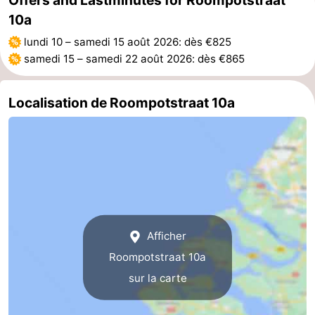
Offers and Lastminutes for Roompotstraat
10a
Haamstede
Nature
Walcheren
lundi 10
–
samedi 15 août 2026
: dès €825
Kop
-
samedi 15
–
samedi 22 août 2026
: dès €865
van
Veere
-
Localisation de Roompotstraat 10a
Schouwen
Nature
-
Oranjezon
Oostkapelle
-
Nature
-
de
Domburg
-
Afficher
Mantelingen
Westkapelle
-
Roompotstraat 10a
sur la carte
Nature
-
Walcherse
Dishoek
-