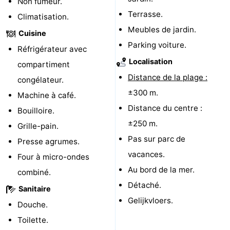
Non fumeur.
Terrasse.
Terrains
-
Climatisation.
Meubles de jardin.
Cuisine
de
Peche
-
Parking voiture.
Réfrigérateur avec
Localisation
golf
Sportive
Equitation
Boire
compartiment
Distance de la plage :
congélateur.
et
Événements
±300 m.
Machine à café.
Distance du centre :
manger
Conduite
Bouilloire.
±250 m.
Grille-pain.
de
Pratiques
Pas sur parc de
Presse agrumes.
vacances.
l'anneau
Forum
Four à micro-ondes
Au bord de la mer.
combiné.
Route
Détaché.
Sanitaire
Gelijkvloers.
-
Douche.
Toilette.
Stationnement
Adresses