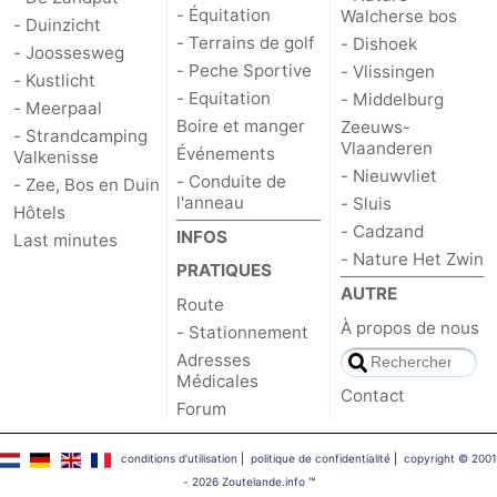
- Équitation
Walcherse bos
- Duinzicht
- Terrains de golf
- Dishoek
- Joossesweg
- Peche Sportive
- Vlissingen
- Kustlicht
- Equitation
- Middelburg
- Meerpaal
Boire et manger
Zeeuws-
- Strandcamping
Vlaanderen
Événements
Valkenisse
- Nieuwvliet
- Conduite de
- Zee, Bos en Duin
l'anneau
- Sluis
Hôtels
- Cadzand
INFOS
Last minutes
- Nature Het Zwin
PRATIQUES
AUTRE
Route
À propos de nous
- Stationnement
Adresses
Médicales
Contact
Forum
conditions d‘utilisation
|
politique de confidentialité
|
copyright © 2001
- 2026 Zoutelande.info
™