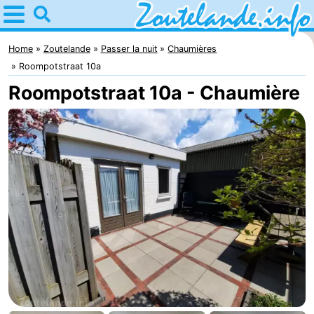
Home
Zoutelande
Home
Zoutelande
Passer la nuit
Chaumières
Roompotstraat 10a
Astuces
Roompotstraat 10a - Chaumière
Avec
les
Webcam
enfants
Webcam
Langstraat
Webcam
Plage
Passer
la
Appartements
nuit
-