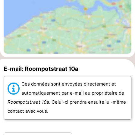
bos
Vlissingen
-
Middelburg
Zeeuws-
Vlaanderen
-
Nieuwvliet
-
Sluis
-
E-mail: Roompotstraat 10a
Cadzand
-
Ces données sont envoyées directement et
Nature
Météo
automatiquement par e-mail au propriétaire de
Roompotstraat 10a
. Celui-ci prendra ensuite lui-même
Het
Contact
contact avec vous.
Zwin