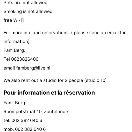
Pets are not allowed.
faire
d'intérêt
-
Smoking is not allowed.
free Wi-Fi.
Musées
-
For more info and reservations. ( please send an email for
Galeries
-
information)
Monuments
-
Fam Berg.
Tel 0623826406
Églises
-
email famberg@live.nl
Phares
-
We also rent out a studio for 2 people (studio 10)
Points
Attractions
Pour information et la réservation
de
-
Fam. Berg
Roompotstraat 10, Zoutelande
vue
Terrains
-
tel. 062 382 640 6
de
Aires
-
mob. 062 382 640 6