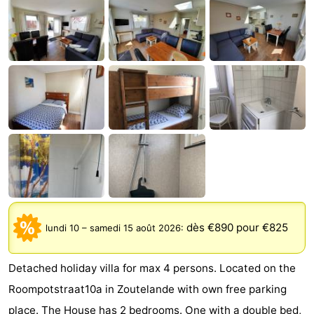
Aparthotel
-
Zoutelande
Duinflat
-
Duinoord
-
Duinweg
-
18
Kurhaus
-
Residentie
Campings
Soutelande
Chambre
dès €890 pour €825
lundi 10
–
samedi 15 août 2026
:
d'hôtes
Chaumières
Detached holiday villa for max 4 persons. Located on the
-
Roompotstraat10a in Zoutelande with own free parking
De
-
place. The House has 2 bedrooms. One with a double bed,