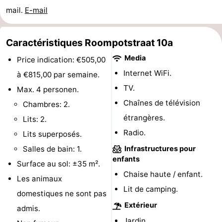
mail.
E-mail
jeux
de
Bowling
Centres
jeux
de
Villages
Caractéristiques Roompotstraat 10a
Media
intérieures
bien-
&
Nature
Price indication: €505,00
Internet WiFi.
à €815,00 par semaine.
être
villes
Visites
TV.
Max. 4 personen.
Chaînes de télévision
guidées
Sports
Chambres: 2.
étrangères.
Lits: 2.
-
Radio.
Lits superposés.
Piscines
-
Salles de bain: 1.
Infrastructures pour
enfants
Surface au sol: ±35 m².
Faire
-
Chaise haute / enfant.
Les animaux
Lit de camping.
du
Randonnée
-
domestiques ne sont pas
Extérieur
admis.
vélo
Équitation
-
Jardin.