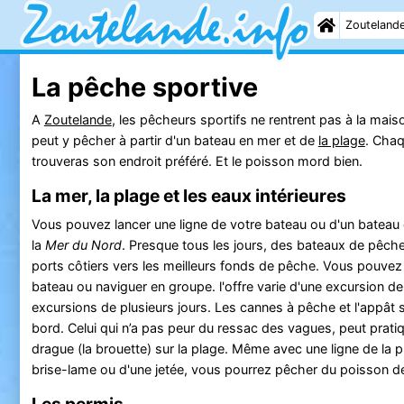
Zouteland
La pêche sportive
A
Zoutelande
, les pêcheurs sportifs ne rentrent pas à la mais
peut y pêcher à partir d'un bateau en mer et de
la plage
. Cha
trouveras son endroit préféré. Et le poisson mord bien.
La mer, la plage et les eaux intérieures
Vous pouvez lancer une ligne de votre bateau ou d'un bateau
la
Mer du Nord
. Presque tous les jours, des bateaux de pêche
ports côtiers vers les meilleurs fonds de pêche. Vous pouvez
bateau ou naviguer en groupe. l'offre varie d'une excursion de
excursions de plusieurs jours. Les cannes à pêche et l'appât 
bord. Celui qui n’a pas peur du ressac des vagues, peut pratiq
drague (la brouette) sur la plage. Même avec une ligne de la pl
brise-lame ou d'une jetée, vous pourrez pêcher du poisson d
Les permis