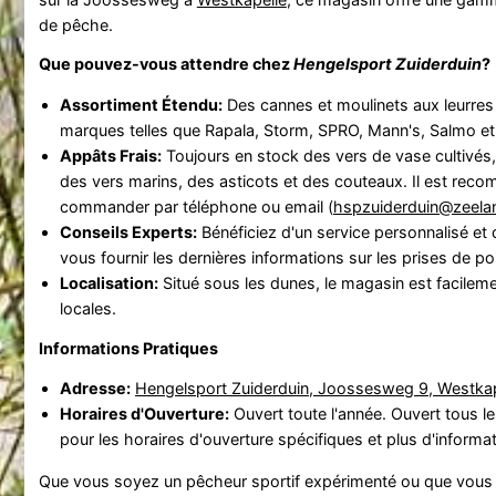
de pêche.
Que pouvez-vous attendre chez
Hengelsport Zuiderduin
?
Assortiment Étendu:
Des cannes et moulinets aux leurres
marques telles que Rapala, Storm, SPRO, Mann's, Salmo e
Appâts Frais:
Toujours en stock des vers de vase cultivés,
des vers marins, des asticots et des couteaux. Il est rec
commander par téléphone ou email (
hspzuiderduin@zeelan
Conseils Experts:
Bénéficiez d'un service personnalisé et
vous fournir les dernières informations sur les prises de p
Localisation:
Situé sous les dunes, le magasin est facileme
locales.
Informations Pratiques
Adresse:
Hengelsport Zuiderduin, Joossesweg 9, Westkap
Horaires d'Ouverture:
Ouvert toute l'année. Ouvert tous le
pour les horaires d'ouverture spécifiques et plus d'informa
Que vous soyez un pêcheur sportif expérimenté ou que vous 