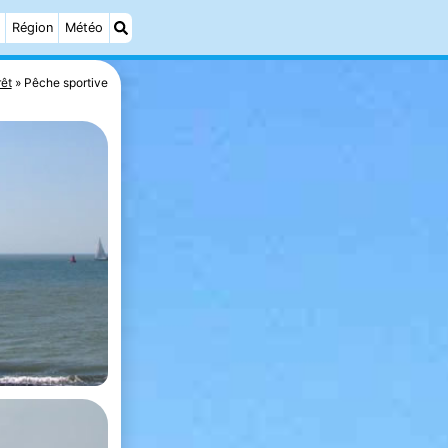
Région
Météo
rêt
Pêche sportive