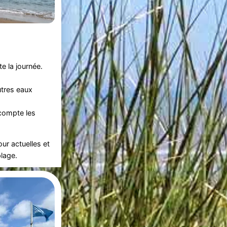
te la journée.
utres eaux
 compte les
ur actuelles et
plage.