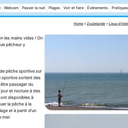
e
Webcam
Passer la nuit
Plages
Voir et faire
Événements
Pratiques
Home
Zoutelande
Lieux d'inté
on les mains vides ! On
que pêcheur y
 de pêche sportive sur
 sportive sortent des
 être passager du
 jour et nocture à des
sont disponibles à
uer la pêche à la
age et à partir d'un
e mer.