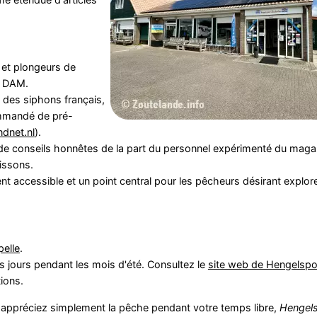
 et plongeurs de
t DAM.
 des siphons français,
ommandé de pré-
dnet.nl
).
 de conseils honnêtes de la part du personnel expérimenté du maga
oissons.
nt accessible et un point central pour les pêcheurs désirant explor
elle
.
s jours pendant les mois d'été. Consultez le
site web de Hengelspo
tions.
appréciez simplement la pêche pendant votre temps libre,
Hengels