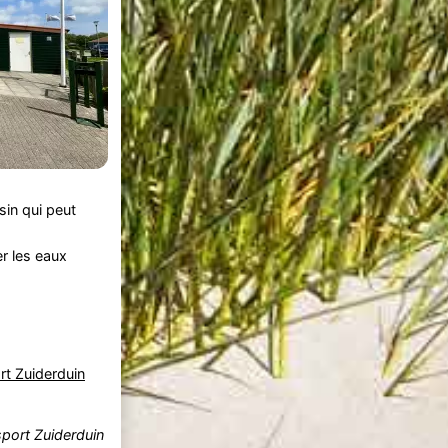
sin qui peut
er les eaux
rt Zuiderduin
port Zuiderduin