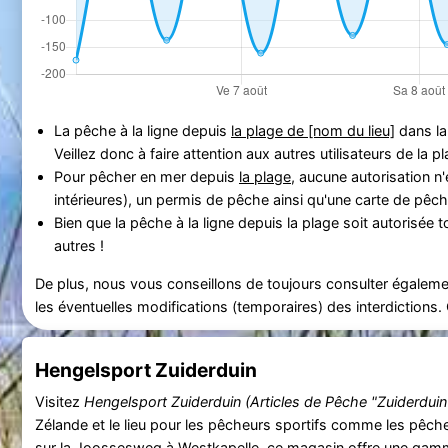
La pêche à la ligne depuis
la plage de [nom du lieu]
dans l
Veillez donc à faire attention aux autres utilisateurs de la 
Pour pêcher en mer depuis
la plage
, aucune autorisation 
intérieures), un permis de pêche ainsi qu'une carte de pêch
Bien que la pêche à la ligne depuis la plage soit autorisée 
autres !
De plus, nous vous conseillons de toujours consulter égalemen
les éventuelles modifications (temporaires) des interdictions
Hengelsport Zuiderduin
Visitez
Hengelsport Zuiderduin (Articles de Pêche "Zuiderduin
Zélande et le lieu pour les pêcheurs sportifs comme les pêcheu
sur la
Joossesweg
à
Westkapelle
, ce magasin offre une gamm