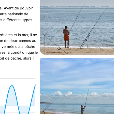
s. Avant de pouvoir
arte nationale de
s différentes types
tières et la mer, il ne
ion de deux cannes au
a vermée ou la pêche
res, à condition que le
oit de pêche, alors il