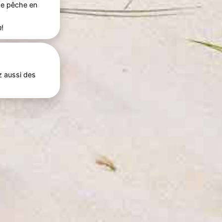
de pêche en
n
!
z aussi des