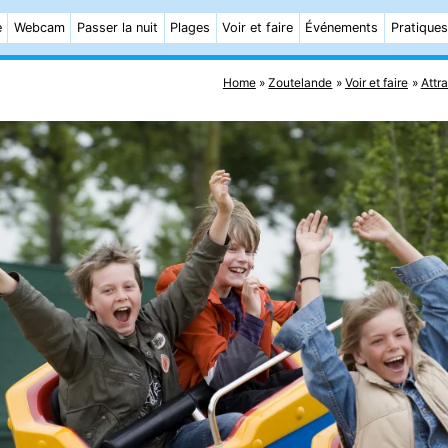
e
Webcam
Passer la nuit
Plages
Voir et faire
Événements
Pratiques
Home
Zoutelande
Voir et faire
Attr