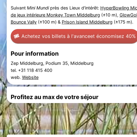
Suivant
Mini Mundi
près des Lieux d'intérêt:
HyperBowling Mi
de jeux intérieure Monkey Town Middelburg
(±10 m),
GlowGol
Bounce Vally
(±100 m) &
Prison Island Middelburg
(±175 m).
Achetez vos billets à l'avance
et économisez 40%
Pour information
Zep Middelburg, Podium 35, Middelburg
tel. +31 118 415 400
web.
Website
Profitez au max de votre séjour