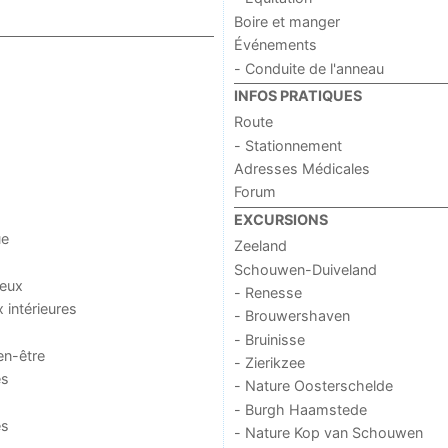
Boire et manger
Événements
- Conduite de l'anneau
INFOS PRATIQUES
Route
- Stationnement
Adresses Médicales
Forum
EXCURSIONS
ue
Zeeland
Schouwen-Duiveland
jeux
- Renesse
x intérieures
- Brouwershaven
- Bruinisse
en-être
- Zierikzee
es
- Nature Oosterschelde
- Burgh Haamstede
es
- Nature Kop van Schouwen