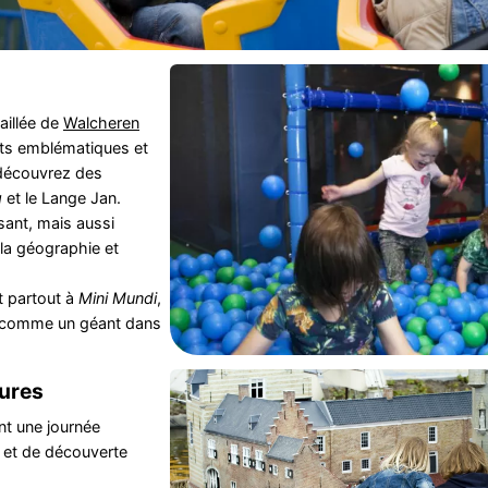
aillée de
Walcheren
nts emblématiques et
 découvrez des
g
et le Lange Jan.
ant, mais aussi
la géographie et
t partout à
Mini Mundi
,
t comme un géant dans
tures
t une journée
r et de découverte