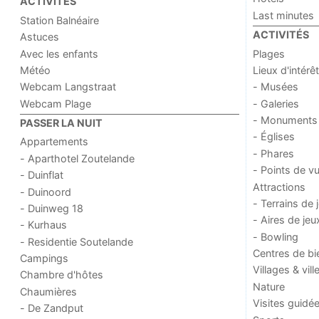
ACTIVITÉS
Last minutes
Station Balnéaire
ACTIVITÉS
Astuces
Avec les enfants
Plages
Météo
Lieux d'intérêt
Webcam Langstraat
- Musées
Webcam Plage
- Galeries
- Monuments
PASSER LA NUIT
- Églises
Appartements
- Phares
- Aparthotel Zoutelande
- Points de v
- Duinflat
Attractions
- Duinoord
- Terrains de 
- Duinweg 18
- Aires de jeu
- Kurhaus
- Bowling
- Residentie Soutelande
Centres de bi
Campings
Villages & vill
Chambre d'hôtes
Nature
Chaumières
Visites guidé
- De Zandput