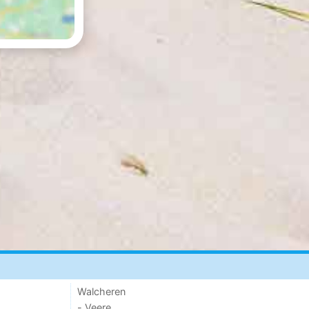
Walcheren
- Veere