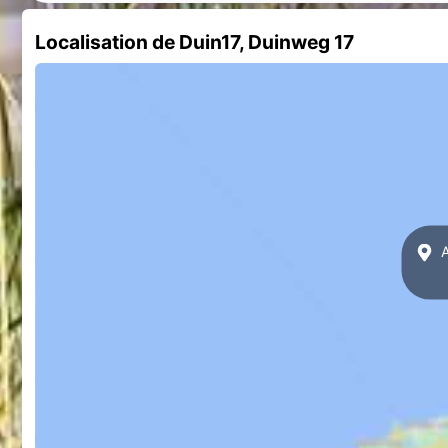
Localisation de Duin17, Duinweg 17
A