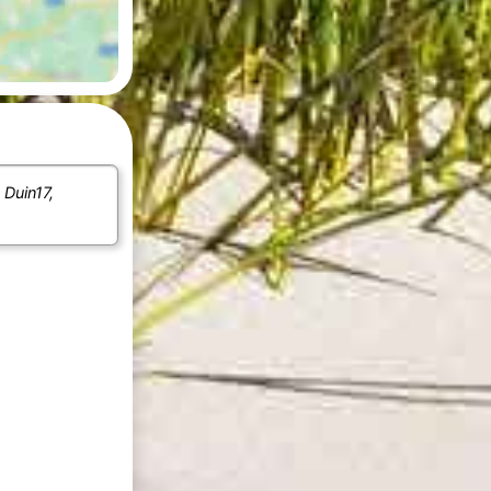
e
Duin17,