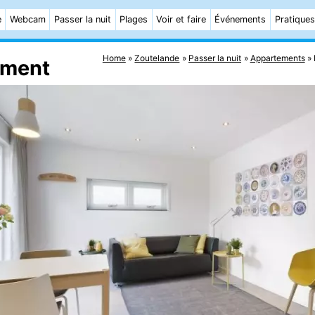
e
Webcam
Passer la nuit
Plages
Voir et faire
Événements
Pratiques
Home
Zoutelande
Passer la nuit
Appartements
ement