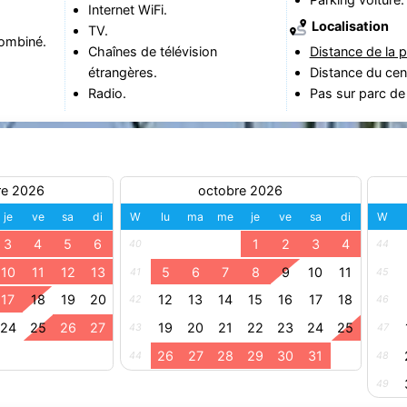
Internet WiFi.
Localisation
TV.
ombiné.
Chaînes de télévision
Distance de la p
étrangères.
Distance du cen
Radio.
Pas sur parc de
re 2026
octobre 2026
je
ve
sa
di
W
lu
ma
me
je
ve
sa
di
W
3
4
5
6
1
2
3
4
40
44
10
11
12
13
5
6
7
8
9
10
11
41
45
17
18
19
20
12
13
14
15
16
17
18
42
46
24
25
26
27
19
20
21
22
23
24
25
43
47
26
27
28
29
30
31
44
48
49