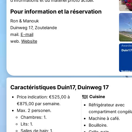
d'informations et du matériel photo actuel.
Pour information et la réservation
Ron & Manouk
Duinweg 17, Zoutelande
mail.
E-mail
web.
Website
Caractéristiques Duin17, Duinweg 17
Cuisine
Price indication: €525,00 à
€875,00 par semaine.
Réfrigérateur avec
Max. 2 personen.
compartiment congéla
Chambres: 1.
Machine à café.
Lits: 1.
Bouilloire.
Salles de bain: 1.
Grille-pain.