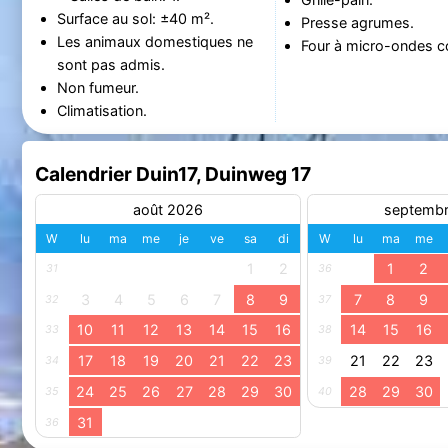
Surface au sol: ±40 m².
Presse agrumes.
Les animaux domestiques ne
Four à micro-ondes c
sont pas admis.
Non fumeur.
Climatisation.
Calendrier Duin17, Duinweg 17
août 2026
septemb
W
lu
ma
me
je
ve
sa
di
W
lu
ma
me
1
2
1
2
31
36
3
4
5
6
7
8
9
7
8
9
32
37
10
11
12
13
14
15
16
14
15
16
33
38
17
18
19
20
21
22
23
21
22
23
34
39
24
25
26
27
28
29
30
28
29
30
35
40
31
36