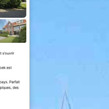
 s’ouvrir
hoek est
pays. Parfait
ypiques, des