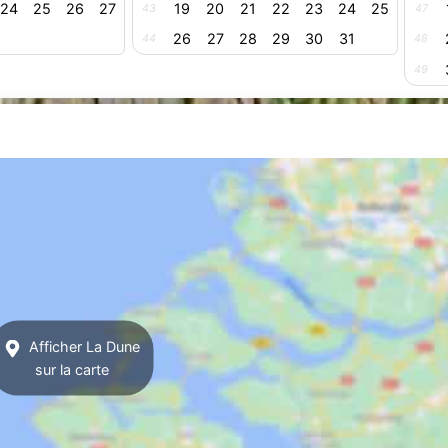
24
25
26
27
19
20
21
22
23
24
25
43
47
26
27
28
29
30
31
44
48
49
Afficher La Dune
sur la carte