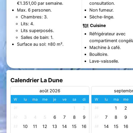
€1.351,00 par semaine.
consultation.
Max. 6 personen.
Non fumeur.
Chambres: 3.
Sèche-linge.
Lits: 4.
Cuisine
Lits superposés.
Réfrigérateur avec
Salles de bain: 1.
compartiment congéla
Surface au sol: ±80 m².
Machine à café.
Bouilloire.
Lave-vaisselle.
Calendrier La Dune
août 2026
septemb
W
lu
ma
me
je
ve
sa
di
W
lu
ma
me
1
2
1
2
31
36
3
4
5
6
7
8
9
7
8
9
32
37
10
11
12
13
14
15
16
14
15
16
33
38