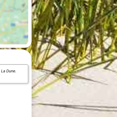
e
La Dune
.