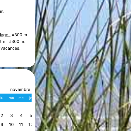
in.
lage :
±300 m.
tre : ±300 m.
 vacances.
novembre 2026
décembre 2026
lu
ma
me
je
ve
sa
di
W
lu
ma
me
je
ve
s
1
1
2
3
4
49
2
3
4
5
6
7
8
7
8
9
10
11
1
50
9
10
11
12
13
14
15
14
15
16
17
18
1
51