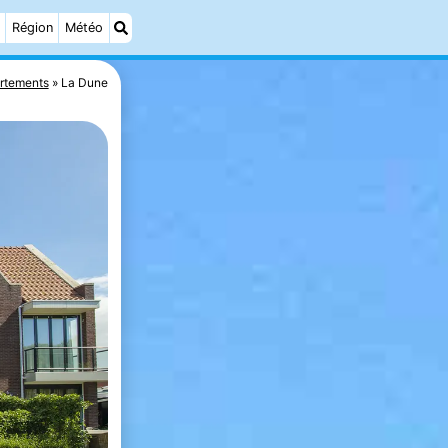
Région
Météo
rtements
La Dune