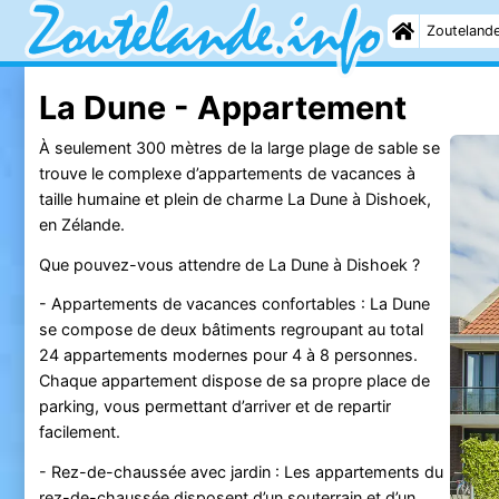
Zouteland
La Dune - Appartement
À seulement 300 mètres de la large plage de sable se
trouve le complexe d’appartements de vacances à
taille humaine et plein de charme La Dune à Dishoek,
en Zélande.
Que pouvez-vous attendre de La Dune à Dishoek ?
- Appartements de vacances confortables : La Dune
se compose de deux bâtiments regroupant au total
24 appartements modernes pour 4 à 8 personnes.
Chaque appartement dispose de sa propre place de
parking, vous permettant d’arriver et de repartir
facilement.
- Rez-de-chaussée avec jardin : Les appartements du
rez-de-chaussée disposent d’un souterrain et d’un