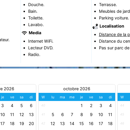
Douche.
Terrasse.
Bain.
Meubles de jard
Toilette.
Parking voiture.
Lavabo.
Localisation
Media
Distance de la p
teur.
Internet WiFi.
Distance du cen
Lecteur DVD.
Pas sur parc de
Radio.
re 2026
octobre 2026
je
ve
sa
di
W
lu
ma
me
je
ve
sa
di
W
3
4
5
6
1
2
3
4
40
44
10
11
12
13
5
6
7
8
9
10
11
41
45
17
18
19
20
12
13
14
15
16
17
18
42
46