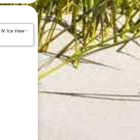
e
N´Ice View -