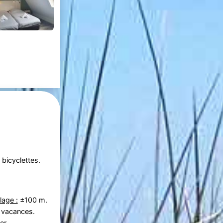
bicyclettes.
lage :
±100 m.
 vacances.
er.