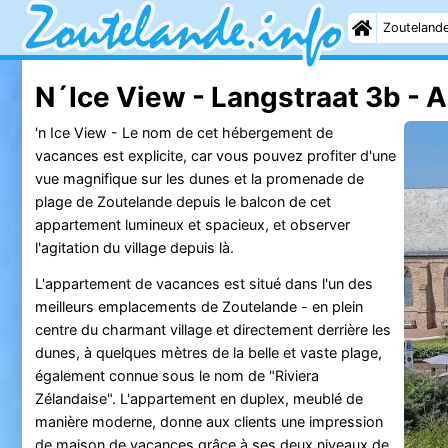
Zouteland
N´Ice View - Langstraat 3b -
'n Ice View - Le nom de cet hébergement de
vacances est explicite, car vous pouvez profiter d'une
vue magnifique sur les dunes et la promenade de
plage de Zoutelande depuis le balcon de cet
appartement lumineux et spacieux, et observer
l'agitation du village depuis là.
L'appartement de vacances est situé dans l'un des
meilleurs emplacements de Zoutelande - en plein
centre du charmant village et directement derrière les
dunes, à quelques mètres de la belle et vaste plage,
également connue sous le nom de "Riviera
Zélandaise". L'appartement en duplex, meublé de
manière moderne, donne aux clients une impression
de maison de vacances grâce à ses deux niveaux de