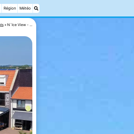
Région
Météo
ts
N´Ice View - ...