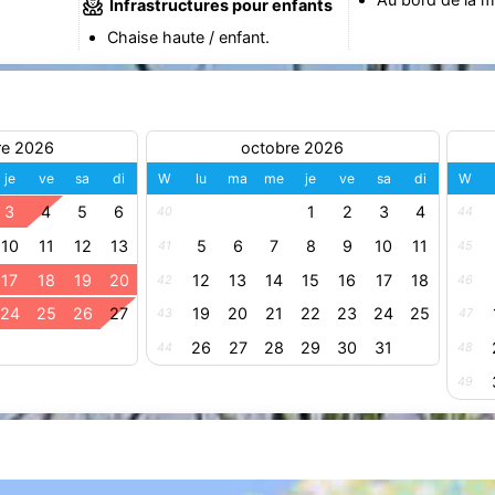
Infrastructures pour enfants
Chaise haute / enfant.
re 2026
octobre 2026
je
ve
sa
di
W
lu
ma
me
je
ve
sa
di
W
3
4
5
6
1
2
3
4
40
44
10
11
12
13
5
6
7
8
9
10
11
41
45
17
18
19
20
12
13
14
15
16
17
18
42
46
24
25
26
27
19
20
21
22
23
24
25
43
47
26
27
28
29
30
31
44
48
49