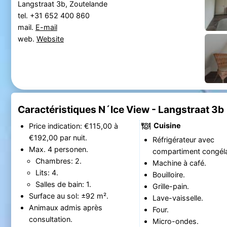
Langstraat 3b, Zoutelande
tel. +31 652 400 860
mail.
E-mail
web.
Website
Caractéristiques N´Ice View - Langstraat 3b
Cuisine
Price indication: €115,00 à
€192,00 par nuit.
Réfrigérateur avec
Max. 4 personen.
compartiment congéla
Chambres: 2.
Machine à café.
Lits: 4.
Bouilloire.
Salles de bain: 1.
Grille-pain.
Surface au sol: ±92 m².
Lave-vaisselle.
Animaux admis après
Four.
consultation.
Micro-ondes.