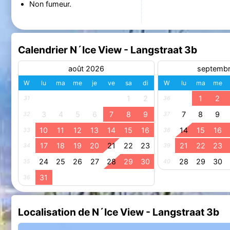
Non fumeur.
Calendrier N´Ice View - Langstraat 3b
août 2026
septemb
W
lu
ma
me
je
ve
sa
di
W
lu
ma
me
1
2
1
2
31
36
3
4
5
6
7
8
9
7
8
9
32
37
10
11
12
13
14
15
16
14
15
16
33
38
17
18
19
20
21
22
23
21
22
23
34
39
24
25
26
27
28
29
30
28
29
30
35
40
31
36
Localisation de N´Ice View - Langstraat 3b