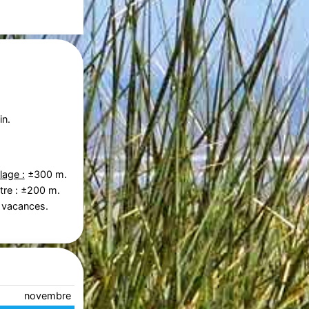
in.
lage :
±300 m.
tre : ±200 m.
 vacances.
novembre 2026
décembre 2026