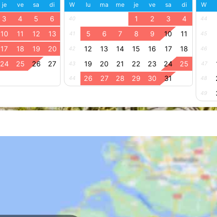
je
ve
sa
di
W
lu
ma
me
je
ve
sa
di
W
3
4
5
6
1
2
3
4
40
44
10
11
12
13
5
6
7
8
9
10
11
41
45
17
18
19
20
12
13
14
15
16
17
18
42
46
24
25
26
27
19
20
21
22
23
24
25
43
47
26
27
28
29
30
31
44
48
49