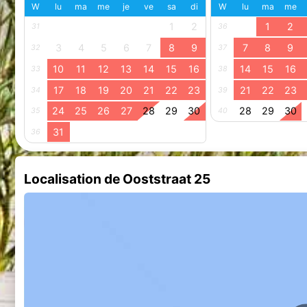
W
lu
ma
me
je
ve
sa
di
W
lu
ma
me
1
2
1
2
31
36
3
4
5
6
7
8
9
7
8
9
32
37
10
11
12
13
14
15
16
14
15
16
33
38
17
18
19
20
21
22
23
21
22
23
34
39
24
25
26
27
28
29
30
28
29
30
35
40
31
36
Localisation de Ooststraat 25