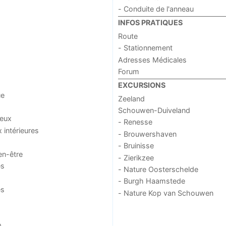
- Conduite de l'anneau
INFOS PRATIQUES
Route
- Stationnement
Adresses Médicales
Forum
EXCURSIONS
ue
Zeeland
Schouwen-Duiveland
jeux
- Renesse
x intérieures
- Brouwershaven
- Bruinisse
en-être
- Zierikzee
es
- Nature Oosterschelde
- Burgh Haamstede
es
- Nature Kop van Schouwen
o