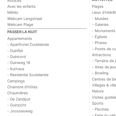
Astuces
Avec les enfants
Plages
Météo
Lieux d'intérêt
Webcam Langstraat
- Musées
Webcam Plage
- Galeries
- Monuments
PASSER LA NUIT
- Églises
Appartements
- Phares
- Aparthotel Zoutelande
- Points de v
- Duinflat
Attractions
- Duinoord
- Terrains de 
- Duinweg 18
- Aires de jeu
- Kurhaus
- Bowling
- Residentie Soutelande
Centres de bi
Campings
Villages & vill
Chambre d'hôtes
Nature
Chaumières
Visites guidé
- De Zandput
Sports
- Duinzicht
- Piscines
- Joossesweg
- Faire du vél