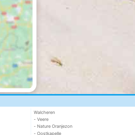
Walcheren
- Veere
- Nature Oranjezon
- Oostkapelle