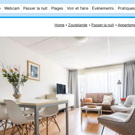
e
Webcam
Passer la nuit
Plages
Voir et faire
Événements
Pratiques
Home
Zoutelande
Passer la nuit
Appartem