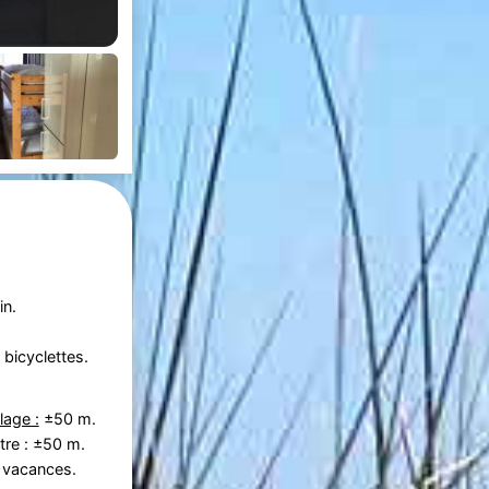
in.
bicyclettes.
lage :
±50 m.
tre : ±50 m.
 vacances.