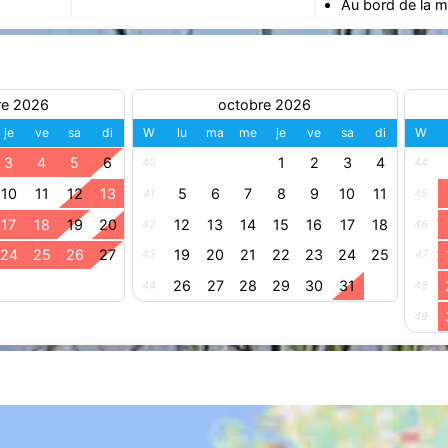
Au bord de la m
re 2026
octobre 2026
je
ve
sa
di
W
lu
ma
me
je
ve
sa
di
W
3
4
5
6
1
2
3
4
40
44
10
11
12
13
5
6
7
8
9
10
11
41
45
17
18
19
20
12
13
14
15
16
17
18
42
46
24
25
26
27
19
20
21
22
23
24
25
43
47
26
27
28
29
30
31
44
48
49