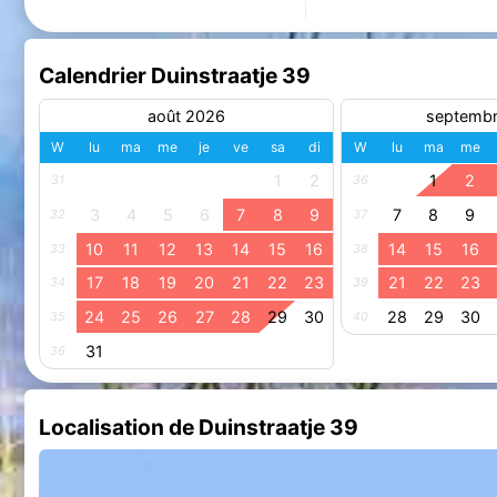
Calendrier Duinstraatje 39
août 2026
septemb
W
lu
ma
me
je
ve
sa
di
W
lu
ma
me
1
2
1
2
31
36
3
4
5
6
7
8
9
7
8
9
32
37
10
11
12
13
14
15
16
14
15
16
33
38
17
18
19
20
21
22
23
21
22
23
34
39
24
25
26
27
28
29
30
28
29
30
35
40
31
36
Localisation de Duinstraatje 39