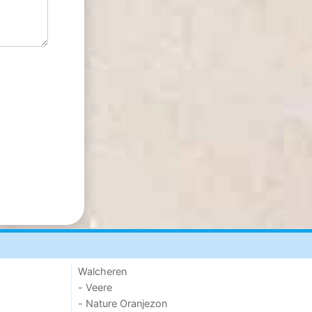
Walcheren
- Veere
- Nature Oranjezon