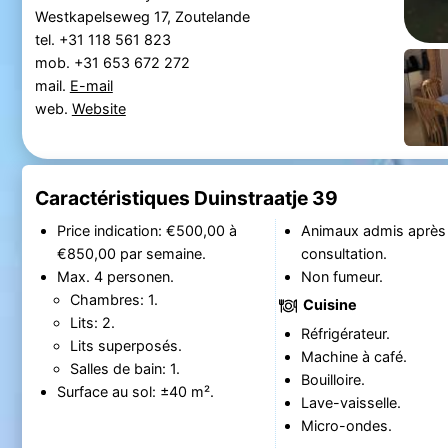
Westkapelseweg 17, Zoutelande
tel. +31 118 561 823
mob. +31 653 672 272
mail.
E-mail
web.
Website
Caractéristiques Duinstraatje 39
Price indication: €500,00 à
Animaux admis après
€850,00 par semaine.
consultation.
Max. 4 personen.
Non fumeur.
Chambres: 1.
Cuisine
Lits: 2.
Réfrigérateur.
Lits superposés.
Machine à café.
Salles de bain: 1.
Bouilloire.
Surface au sol: ±40 m².
Lave-vaisselle.
Micro-ondes.