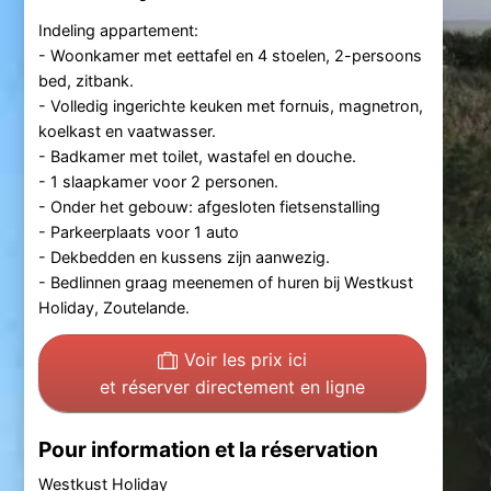
Indeling appartement:
- Woonkamer met eettafel en 4 stoelen, 2-persoons
bed, zitbank.
- Volledig ingerichte keuken met fornuis, magnetron,
koelkast en vaatwasser.
- Badkamer met toilet, wastafel en douche.
- 1 slaapkamer voor 2 personen.
- Onder het gebouw: afgesloten fietsenstalling
- Parkeerplaats voor 1 auto
- Dekbedden en kussens zijn aanwezig.
- Bedlinnen graag meenemen of huren bij Westkust
Holiday, Zoutelande.
Voir les prix ici
et réserver directement en ligne
Pour information et la réservation
Westkust Holiday