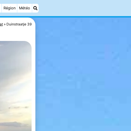
Région
Météo
at
Duinstraatje 39