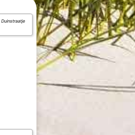
e
Duinstraatje