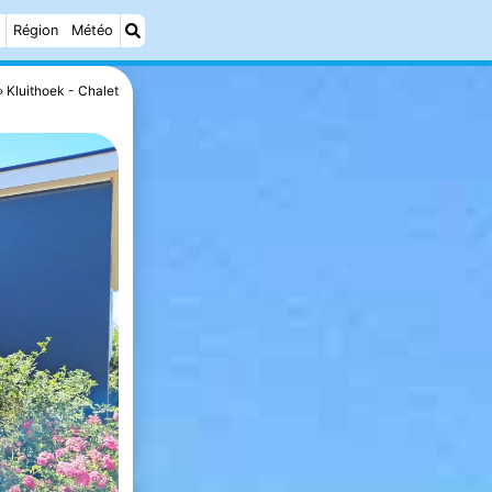
Région
Météo
Kluithoek - Chalet