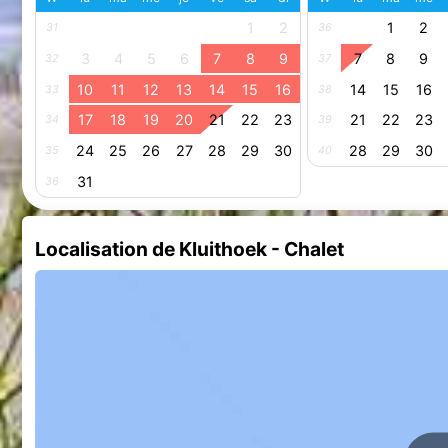
1
2
1
2
31
36
3
4
5
6
7
8
9
7
8
9
32
37
10
11
12
13
14
15
16
14
15
16
33
38
17
18
19
20
21
22
23
21
22
23
34
39
24
25
26
27
28
29
30
28
29
30
35
40
31
36
Localisation de Kluithoek - Chalet