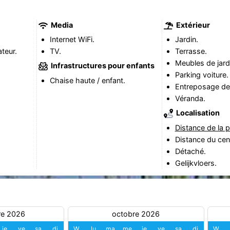
Media
Extérieur
Internet WiFi.
Jardin.
teur.
TV.
Terrasse.
Meubles de jard
Infrastructures pour enfants
Parking voiture.
Chaise haute / enfant.
Entreposage de 
Véranda.
Localisation
Distance de la p
Distance du cen
Détaché.
Gelijkvloers.
re 2026
octobre 2026
je
ve
sa
di
W
lu
ma
me
je
ve
sa
di
W