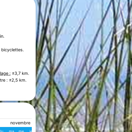
in.
bicyclettes.
lage :
±3,7 km.
tre : ±2,5 km.
novembre 2026
décembre 2026
lu
ma
me
je
ve
sa
di
W
lu
ma
me
je
ve
s