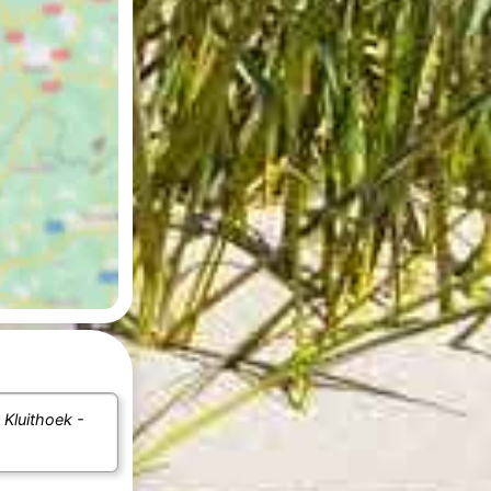
e
Kluithoek -