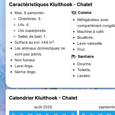
Caractéristiques Kluithoek - Chalet
Cuisine
Max. 6 personen.
Chambres: 3.
Réfrigérateur avec
Lits: 4.
compartiment congéla
Lits superposés.
Machine à café.
Salles de bain: 1.
Bouilloire.
Surface au sol: ±44 m².
Lave-vaisselle.
Les animaux domestiques ne
Four.
sont pas admis.
Sanitaire
Non fumeur.
Douche.
Lave-linge.
Toilette.
Sèche-linge.
Lavabo.
Calendrier Kluithoek - Chalet
août 2026
septemb
W
lu
ma
me
je
ve
sa
di
W
lu
ma
me