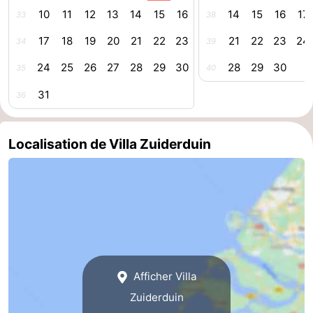
10
11
12
13
14
15
16
14
15
16
17
33
38
Haamstede
Nature
Walcheren
17
18
19
20
21
22
23
21
22
23
24
34
39
Kop
-
24
25
26
27
28
29
30
28
29
30
35
40
van
Veere
-
31
36
Schouwen
Nature
-
Localisation de Villa Zuiderduin
Oranjezon
Oostkapelle
-
Nature
-
de
Domburg
-
Mantelingen
Westkapelle
-
Afficher Villa
Nature
-
Zuiderduin
Walcherse
Dishoek
-