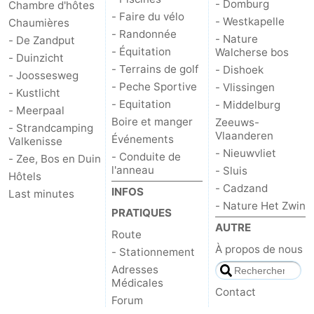
- Domburg
Chambre d'hôtes
- Faire du vélo
- Westkapelle
Chaumières
- Randonnée
- Nature
- De Zandput
- Équitation
Walcherse bos
- Duinzicht
- Terrains de golf
- Dishoek
- Joossesweg
- Peche Sportive
- Vlissingen
- Kustlicht
- Equitation
- Middelburg
- Meerpaal
Boire et manger
Zeeuws-
- Strandcamping
Vlaanderen
Événements
Valkenisse
- Nieuwvliet
- Conduite de
- Zee, Bos en Duin
l'anneau
- Sluis
Hôtels
- Cadzand
INFOS
Last minutes
- Nature Het Zwin
PRATIQUES
AUTRE
Route
À propos de nous
- Stationnement
Adresses
Médicales
Contact
Forum