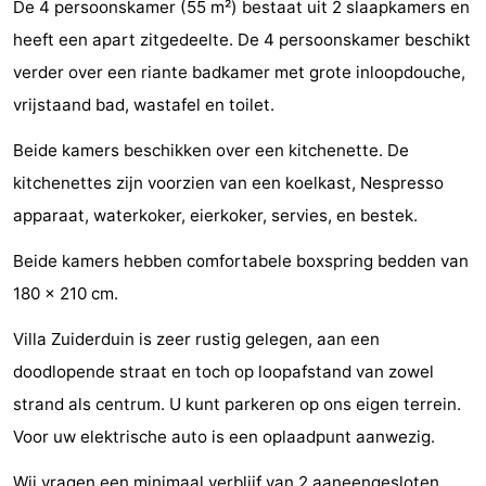
De 4 persoonskamer (55 m²) bestaat uit 2 slaapkamers en
faire
d'intérêt
-
heeft een apart zitgedeelte. De 4 persoonskamer beschikt
verder over een riante badkamer met grote inloopdouche,
Musées
-
vrijstaand bad, wastafel en toilet.
Galeries
-
Beide kamers beschikken over een kitchenette. De
Monuments
-
kitchenettes zijn voorzien van een koelkast, Nespresso
apparaat, waterkoker, eierkoker, servies, en bestek.
Églises
-
Beide kamers hebben comfortabele boxspring bedden van
Phares
-
180 x 210 cm.
Points
Attractions
Villa Zuiderduin is zeer rustig gelegen, aan een
doodlopende straat en toch op loopafstand van zowel
de
-
strand als centrum. U kunt parkeren op ons eigen terrein.
vue
Terrains
-
Voor uw elektrische auto is een oplaadpunt aanwezig.
de
Aires
-
Wij vragen een minimaal verblijf van 2 aaneengesloten