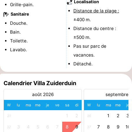
Localisation
Grille-pain.
Médicales
Région
Distance de la plage :
Sanitaire
±400 m.
Douche.
Zeeland
Distance du centre :
Bain.
Schouwen-
±500 m.
Toilette.
Pas sur parc de
Lavabo.
Duiveland
-
vacances.
Renesse
-
Détaché.
Brouwershaven
-
Calendrier Villa Zuiderduin
Bruinisse
-
août 2026
septembre 
Zierikzee
-
W
lu
ma
me
je
ve
sa
di
W
lu
ma
me
je
1
2
1
2
3
Nature
-
31
36
3
4
5
6
7
8
9
7
8
9
10
32
37
Oosterschelde
Burgh
-