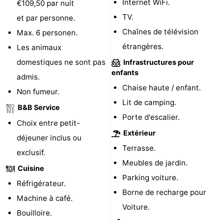
Internet WiFi.
€109,50 par nuit
Terrains
-
TV.
et par personne.
Chaînes de télévision
Max. 6 personen.
de
Peche
-
étrangères.
Les animaux
golf
Sportive
Equitation
Boire
domestiques ne sont pas
Infrastructures pour
enfants
admis.
et
Événements
Chaise haute / enfant.
Non fumeur.
Lit de camping.
manger
Conduite
B&B Service
Porte d'escalier.
Choix entre petit-
de
Pratiques
Extérieur
déjeuner inclus ou
Terrasse.
l'anneau
Forum
exclusif.
Meubles de jardin.
Cuisine
Route
Parking voiture.
Réfrigérateur.
Borne de recharge pour
-
Machine à café.
Voiture.
Bouilloire.
Stationnement
Adresses