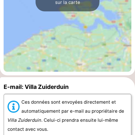
sur la carte
bos
Vlissingen
-
Middelburg
Zeeuws-
Vlaanderen
-
Nieuwvliet
-
Sluis
-
Cadzand
-
E-mail: Villa Zuiderduin
Nature
Météo
Ces données sont envoyées directement et
Het
Contact
automatiquement par e-mail au propriétaire de
Villa Zuiderduin
. Celui-ci prendra ensuite lui-même
Zwin
contact avec vous.