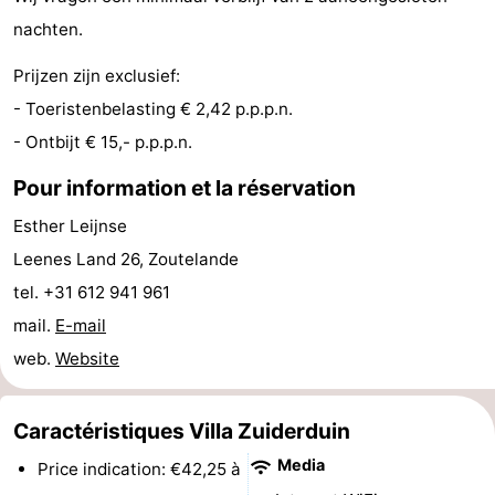
nachten.
jeux
de
Bowling
Centres
Prijzen zijn exclusief:
jeux
de
Villages
- Toeristenbelasting € 2,42 p.p.p.n.
intérieures
bien-
&
Nature
- Ontbijt € 15,- p.p.p.n.
être
villes
Visites
Pour information et la réservation
Esther Leijnse
guidées
Sports
Leenes Land 26, Zoutelande
-
tel. +31 612 941 961
mail.
E-mail
Piscines
-
web.
Website
Faire
-
Caractéristiques Villa Zuiderduin
du
Randonnée
-
Media
Price indication: €42,25 à
vélo
Équitation
-