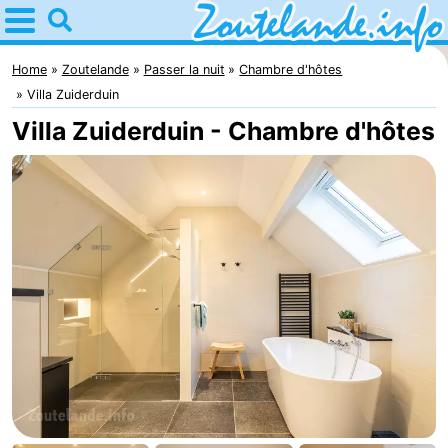
Home
Zoutelande
Home
Zoutelande
Passer la nuit
Chambre d'hôtes
Villa Zuiderduin
Astuces
Villa Zuiderduin - Chambre d'hôtes
Avec
les
Webcam
enfants
Webcam
Langstraat
Webcam
Plage
Passer
la
Appartements
nuit
-