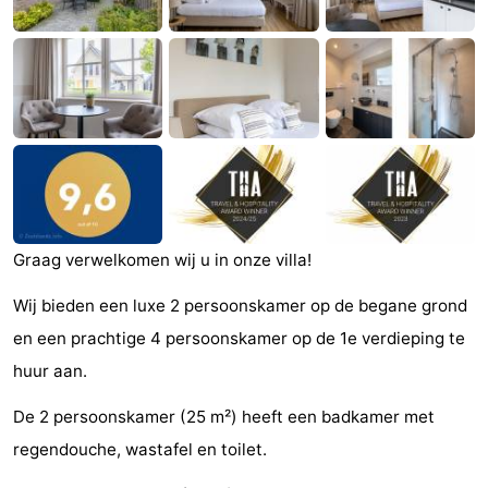
Zandput
Duinzicht
-
Joossesweg
-
Kustlicht
-
Meerpaal
-
Strandcamping
-
Graag verwelkomen wij u in onze villa!
Valkenisse
Zee,
Hôtels
Wij bieden een luxe 2 persoonskamer op de begane grond
Bos
Last
en een prachtige 4 persoonskamer op de 1e verdieping te
huur aan.
en
minutes
Plages
De 2 persoonskamer (25 m²) heeft een badkamer met
Duin
Voir
regendouche, wastafel en toilet.
et
Lieux