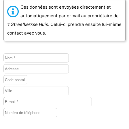
Ces données sont envoyées directement et
Médicales
Région
automatiquement par e-mail au propriétaire de
Zeeland
't Streefkerkse Huis
. Celui-ci prendra ensuite lui-même
contact avec vous.
Schouwen-
Duiveland
-
Renesse
-
Brouwershaven
-
Bruinisse
-
Zierikzee
-
Nature
-
Oosterschelde
Burgh
-