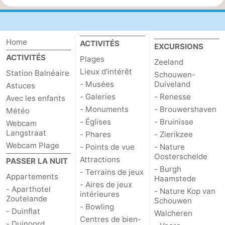
Home
ACTIVITÉS
EXCURSIONS
ACTIVITÉS
Plages
Zeeland
Lieux d'intérêt
Station Balnéaire
Schouwen-
- Musées
Duiveland
Astuces
- Galeries
- Renesse
Avec les enfants
- Monuments
- Brouwershaven
Météo
- Églises
- Bruinisse
Webcam
Langstraat
- Phares
- Zierikzee
Webcam Plage
- Points de vue
- Nature
Oosterschelde
Attractions
PASSER LA NUIT
- Burgh
- Terrains de jeux
Appartements
Haamstede
- Aires de jeux
- Aparthotel
- Nature Kop van
intérieures
Zoutelande
Schouwen
- Bowling
- Duinflat
Walcheren
Centres de bien-
- Duinoord