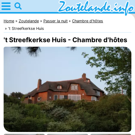
Home
Zoutelande
Home
Zoutelande
Passer la nuit
Chambre d'hôtes
't Streefkerkse Huis
Astuces
't Streefkerkse Huis - Chambre d'hôtes
Avec
les
Webcam
enfants
Webcam
Langstraat
Webcam
Plage
Passer
la
Appartements
nuit
-