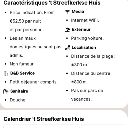
Caractéristiques 't Streefkerkse Huis
faire
d'intérêt
-
Media
Price indication: From
Internet WiFi.
€52,50 par nuit
Musées
-
et par personne.
Extérieur
Galeries
-
Les animaux
Parking voiture.
domestiques ne sont pas
Monuments
-
Localisation
admis.
Distance de la plage :
Églises
-
Non fumeur.
±300 m.
Phares
-
B&B Service
Distance du centre :
Petit déjeuner compris.
±800 m.
Points
Attractions
Pas sur parc de
Sanitaire
de
-
vacances.
Douche.
vue
Terrains
-
Calendrier 't Streefkerkse Huis
de
Aires
-