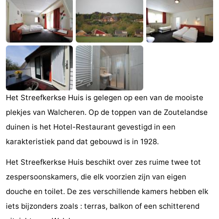
Aparthotel
-
Zoutelande
Duinflat
-
Duinoord
-
Duinweg
-
Het Streefkerkse Huis is gelegen op een van de mooiste
18
Kurhaus
-
plekjes van Walcheren. Op de toppen van de Zoutelandse
Residentie
Campings
duinen is het Hotel-Restaurant gevestigd in een
karakteristiek pand dat gebouwd is in 1928.
Soutelande
Chambre
Het Streefkerkse Huis beschikt over zes ruime twee tot
d'hôtes
Chaumières
zespersoonskamers, die elk voorzien zijn van eigen
-
douche en toilet. De zes verschillende kamers hebben elk
iets bijzonders zoals : terras, balkon of een schitterend
De
-