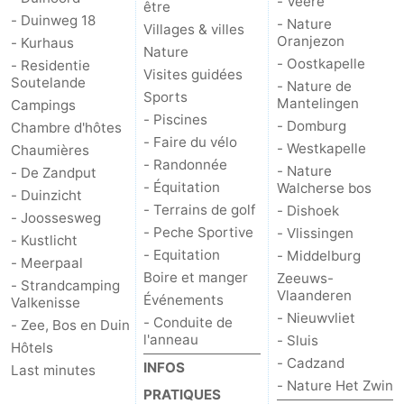
- Veere
être
- Duinweg 18
- Nature
Villages & villes
Oranjezon
- Kurhaus
Nature
- Oostkapelle
- Residentie
Visites guidées
Soutelande
- Nature de
Sports
Mantelingen
Campings
- Piscines
- Domburg
Chambre d'hôtes
- Faire du vélo
- Westkapelle
Chaumières
- Randonnée
- Nature
- De Zandput
- Équitation
Walcherse bos
- Duinzicht
- Terrains de golf
- Dishoek
- Joossesweg
- Peche Sportive
- Vlissingen
- Kustlicht
- Equitation
- Middelburg
- Meerpaal
Boire et manger
Zeeuws-
- Strandcamping
Vlaanderen
Événements
Valkenisse
- Nieuwvliet
- Conduite de
- Zee, Bos en Duin
l'anneau
- Sluis
Hôtels
- Cadzand
INFOS
Last minutes
- Nature Het Zwin
PRATIQUES