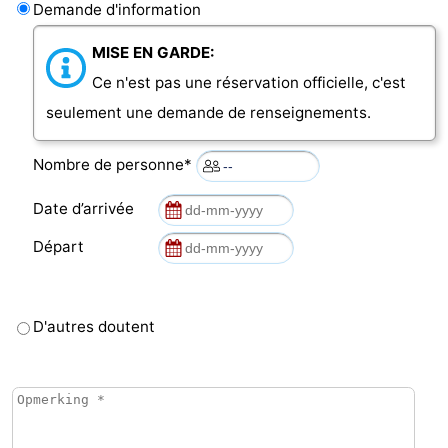
Demande d'information
Haamstede
Nature
Walcheren
MISE EN GARDE:
Kop
-
Ce n'est pas une réservation officielle, c'est
seulement une demande de renseignements.
van
Veere
-
Nombre de personne*
Schouwen
Nature
-
Date d’arrivée
Oranjezon
Oostkapelle
-
Départ
Nature
-
de
Domburg
-
D'autres doutent
Mantelingen
Westkapelle
-
Nature
-
Walcherse
Dishoek
-