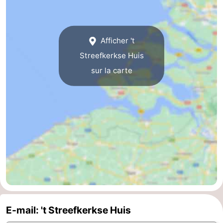
Terrains
-
de
Peche
-
Afficher 't
Streefkerkse Huis
golf
Sportive
Equitation
Boire
sur la carte
et
Événements
manger
Conduite
de
Pratiques
l'anneau
Forum
Route
-
E-mail: 't Streefkerkse Huis
Stationnement
Adresses