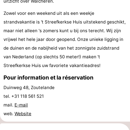
uitzicht over Walcheren.
Zandput
Duinzicht
-
Zowel voor een weekend uit als een weekje
Joossesweg
-
strandvakantie is 't Streefkerkse Huis uitstekend geschikt,
maar niet alleen 's zomers kunt u bij ons terecht. Wij zijn
Kustlicht
-
vrijwel het hele jaar door geopend. Onze unieke ligging in
Meerpaal
-
de duinen en de nabijheid van het zonnigste zuidstrand
van Nederland (op slechts 50 meter!) maken 't
Strandcamping
-
Streefkerkse Huis uw favoriete vakantieadres!
Valkenisse
Zee,
Hôtels
Pour information et la réservation
Bos
Last
Duinweg 48, Zoutelande
tel. +31 118 561 521
en
minutes
Plages
mail.
E-mail
Duin
Voir
web.
Website
et
Lieux