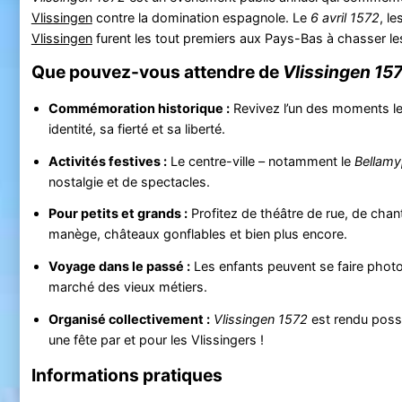
Vlissingen
contre la domination espagnole. Le
6 avril 1572
, l
Vlissingen
furent les tout premiers aux Pays-Bas à chasser les 
Que pouvez-vous attendre de
Vlissingen 15
Commémoration historique :
Revivez l’un des moments les
identité, sa fierté et sa liberté.
Activités festives :
Le centre-ville – notamment le
Bellamy
nostalgie et de spectacles.
Pour petits et grands :
Profitez de théâtre de rue, de chant
manège, châteaux gonflables et bien plus encore.
Voyage dans le passé :
Les enfants peuvent se faire phot
marché des vieux métiers.
Organisé collectivement :
Vlissingen 1572
est rendu poss
une fête par et pour les Vlissingers !
Informations pratiques