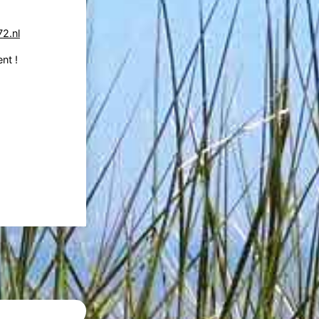
72.nl
nt !