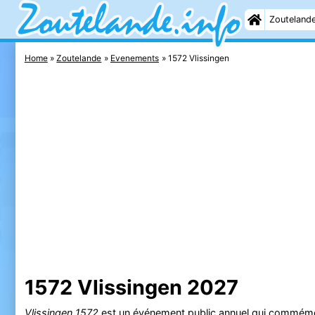
Zouteland
Home
Zoutelande
Evenements
1572 Vlissingen
1572 Vlissingen 2027
Vlissingen 1572
est un événement public annuel qui commémore