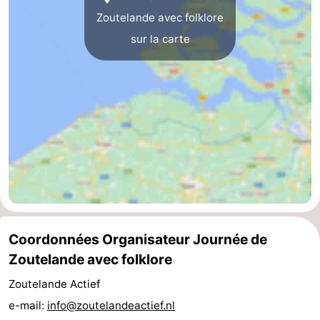
Zoutelande avec folklore
Terrains
-
sur la carte
de
Peche
-
golf
Sportive
Equitation
Boire
et
Événements
manger
Conduite
de
Pratiques
l'anneau
Forum
Coordonnées Organisateur Journée de
Route
Zoutelande avec folklore
-
Zoutelande Actief
e-mail:
info@zoutelandeactief.nl
Stationnement
Adresses