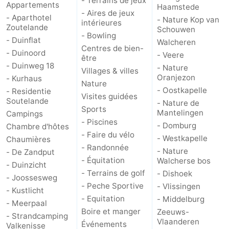
- Terrains de jeux
Appartements
Haamstede
- Aires de jeux
- Aparthotel
- Nature Kop van
intérieures
Zoutelande
Schouwen
- Bowling
- Duinflat
Walcheren
Centres de bien-
- Duinoord
- Veere
être
- Duinweg 18
- Nature
Villages & villes
Oranjezon
- Kurhaus
Nature
- Oostkapelle
- Residentie
Visites guidées
Soutelande
- Nature de
Sports
Mantelingen
Campings
- Piscines
- Domburg
Chambre d'hôtes
- Faire du vélo
- Westkapelle
Chaumières
- Randonnée
- Nature
- De Zandput
- Équitation
Walcherse bos
- Duinzicht
- Terrains de golf
- Dishoek
- Joossesweg
- Peche Sportive
- Vlissingen
- Kustlicht
- Equitation
- Middelburg
- Meerpaal
Boire et manger
Zeeuws-
- Strandcamping
Vlaanderen
Événements
Valkenisse