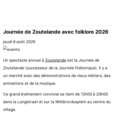
Aparthotel
-
Zoutelande
Duinflat
-
Duinoord
-
Journée de Zoutelande avec folklore 2026
Duinweg
-
jeudi 6 août 2026
18
Kurhaus
-
Un spectacle annuel à
Zoutelande
est la
Journée de
Residentie
Campings
Zoutelande
(successeur de la
Journée Folklorique
). Il y a
un marché avec des démonstrations de vieux métiers, des
Soutelande
Chambre
animations et de la musique.
d'hôtes
Chaumières
Ce grand événement convivial se tient de 12h00 à 20h00
-
dans la
Langstraat
et sur la
Willibrordusplein
au centre du
village.
De
-