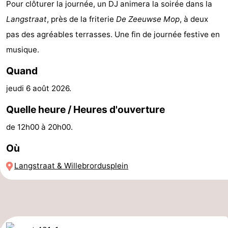
Pour clôturer la journée, un DJ animera la soirée dans la
faire
d'intérêt
-
Langstraat
, près de la friterie
De Zeeuwse Mop
, à deux
pas des agréables terrasses. Une fin de journée festive en
Musées
-
musique.
Galeries
-
Quand
Monuments
-
jeudi 6 août 2026
.
Églises
-
Quelle heure / Heures d'ouverture
de 12h00 à 20h00.
Phares
-
Où
Points
Attractions
Langstraat & Willebrordusplein
de
-
vue
Terrains
-
de
Aires
-