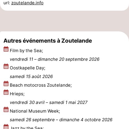
url:
zoutelande.info
Médicales
Région
Zeeland
Schouwen-
Autres événements à Zoutelande
Duiveland
-
Film by the Sea;
vendredi 11
–
dimanche 20 septembre 2026
Renesse
-
Oostkapelle Day;
Brouwershaven
-
samedi 15 août 2026
Beach motocross Zoutelande;
Bruinisse
-
Hrieps;
Zierikzee
-
vendredi 30 avril
–
samedi 1 mai 2027
National Museum Week;
Nature
-
samedi 26 septembre
–
dimanche 4 octobre 2026
Oosterschelde
Burgh
-
Jazz by the Sea;