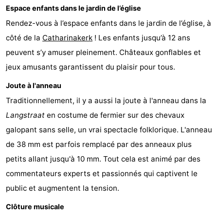
Espace enfants dans le jardin de l’église
Zandput
Duinzicht
-
Rendez-vous à l’espace enfants dans le jardin de l’église, à
Joossesweg
-
côté de la
Catharinakerk
! Les enfants jusqu’à 12 ans
peuvent s’y amuser pleinement. Châteaux gonflables et
Kustlicht
-
jeux amusants garantissent du plaisir pour tous.
Meerpaal
-
Joute à l'anneau
Traditionnellement, il y a aussi la joute à l'anneau dans la
Strandcamping
-
Langstraat
en costume de fermier sur des chevaux
Valkenisse
Zee,
Hôtels
galopant sans selle, un vrai spectacle folklorique. L'anneau
de 38 mm est parfois remplacé par des anneaux plus
Bos
Last
petits allant jusqu'à 10 mm. Tout cela est animé par des
en
minutes
Plages
commentateurs experts et passionnés qui captivent le
public et augmentent la tension.
Duin
Voir
Clôture musicale
et
Lieux