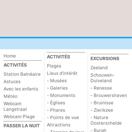
bos
Vlissingen
-
Middelburg
Zeeuws-
Vlaanderen
-
Nieuwvliet
-
Home
ACTIVITÉS
EXCURSIONS
Sluis
-
ACTIVITÉS
Plages
Zeeland
Lieux d'intérêt
Station Balnéaire
Schouwen-
Cadzand
-
- Musées
Duiveland
Astuces
- Galeries
- Renesse
Avec les enfants
Nature
Météo
- Monuments
- Brouwershaven
Météo
- Églises
- Bruinisse
Webcam
Het
Contact
Langstraat
- Phares
- Zierikzee
Webcam Plage
Zwin
- Points de vue
- Nature
Oosterschelde
Attractions
PASSER LA NUIT
- Burgh