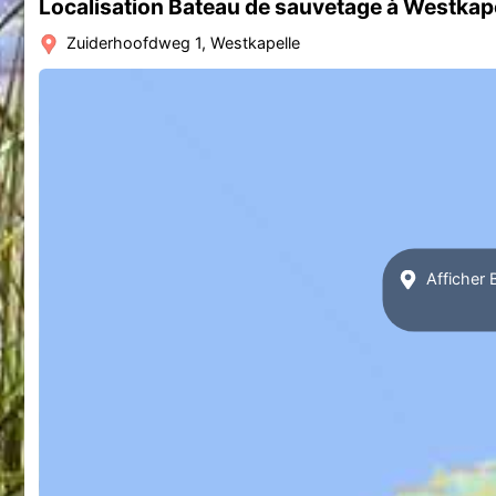
Localisation Bateau de sauvetage à Westkap
Zuiderhoofdweg 1, Westkapelle
Afficher 