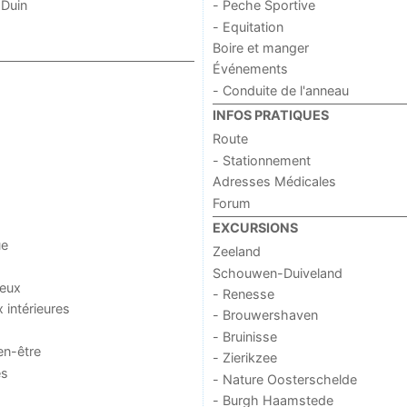
 Duin
- Peche Sportive
- Equitation
Boire et manger
Événements
- Conduite de l'anneau
INFOS PRATIQUES
Route
- Stationnement
Adresses Médicales
Forum
EXCURSIONS
ue
Zeeland
Schouwen-Duiveland
jeux
- Renesse
x intérieures
- Brouwershaven
- Bruinisse
en-être
- Zierikzee
es
- Nature Oosterschelde
- Burgh Haamstede