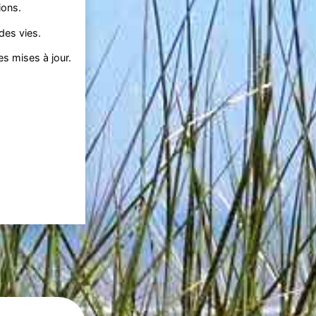
ions.
des vies.
es mises à jour.