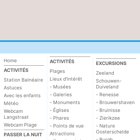
bos
Vlissingen
-
Middelburg
Zeeuws-
Vlaanderen
-
Nieuwvliet
-
Home
ACTIVITÉS
EXCURSIONS
Sluis
-
ACTIVITÉS
Plages
Zeeland
Lieux d'intérêt
Station Balnéaire
Schouwen-
Cadzand
-
- Musées
Duiveland
Astuces
- Galeries
- Renesse
Avec les enfants
Nature
Météo
- Monuments
- Brouwershaven
Météo
- Églises
- Bruinisse
Het
Contact
Webcam
Langstraat
- Phares
- Zierikzee
Zwin
Webcam Plage
- Points de vue
- Nature
Oosterschelde
Attractions
PASSER LA NUIT
- Burgh