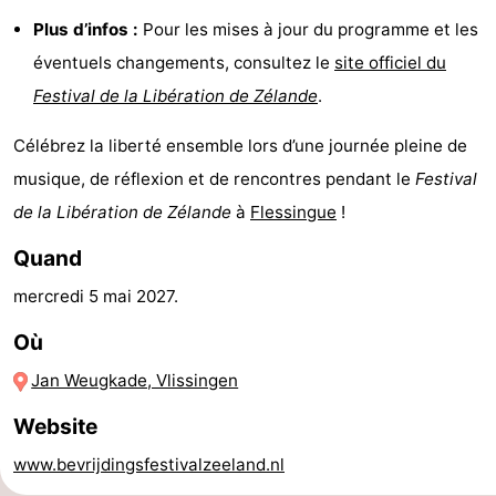
Plus d’infos :
Pour les mises à jour du programme et les
faire
d'intérêt
-
éventuels changements, consultez le
site officiel du
Musées
-
Festival de la Libération de Zélande
.
Galeries
-
Célébrez la liberté ensemble lors d’une journée pleine de
musique, de réflexion et de rencontres pendant le
Festival
Monuments
-
de la Libération de Zélande
à
Flessingue
!
Églises
-
Quand
Phares
-
mercredi 5 mai 2027
.
Points
Attractions
Où
Jan Weugkade, Vlissingen
de
-
Website
vue
Terrains
-
www.bevrijdingsfestivalzeeland.nl
de
Aires
-