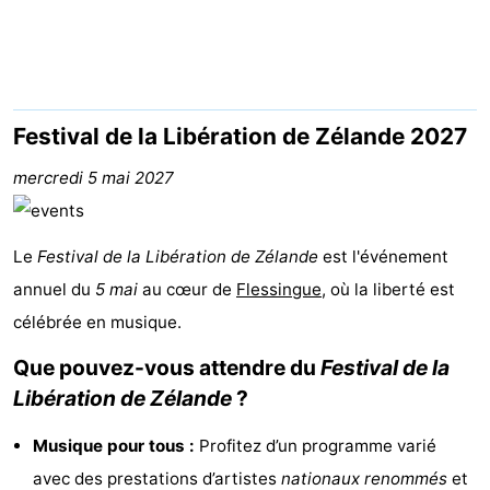
Aparthotel
-
Zoutelande
Duinflat
-
Duinoord
-
Festival de la Libération de Zélande 2027
Duinweg
-
mercredi 5 mai 2027
18
Kurhaus
-
Le
Festival de la Libération de Zélande
est l'événement
Residentie
Campings
annuel du
5 mai
au cœur de
Flessingue
, où la liberté est
célébrée en musique.
Soutelande
Chambre
Que pouvez-vous attendre du
Festival de la
d'hôtes
Chaumières
Libération de Zélande
?
-
Musique pour tous :
Profitez d’un programme varié
De
-
avec des prestations d’artistes
nationaux renommés
et