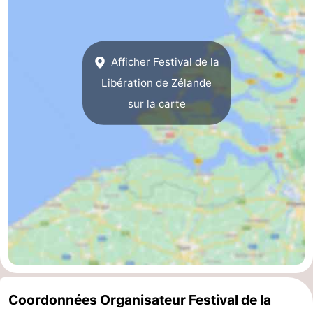
Terrains
-
de
Peche
-
Afficher Festival de la
Libération de Zélande
golf
Sportive
Equitation
Boire
sur la carte
et
Événements
manger
Conduite
de
Pratiques
l'anneau
Forum
Route
-
Coordonnées Organisateur Festival de la
Stationnement
Adresses