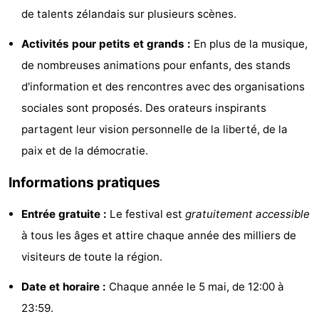
de talents zélandais sur plusieurs scènes.
Zandput
Duinzicht
-
Activités pour petits et grands :
En plus de la musique,
Joossesweg
-
de nombreuses animations pour enfants, des stands
Kustlicht
-
d'information et des rencontres avec des organisations
sociales sont proposés. Des orateurs inspirants
Meerpaal
-
partagent leur vision personnelle de la liberté, de la
Strandcamping
-
paix et de la démocratie.
Valkenisse
Zee,
Hôtels
Informations pratiques
Bos
Last
Entrée gratuite :
Le festival est
gratuitement accessible
à tous les âges et attire chaque année des milliers de
en
minutes
Plages
visiteurs de toute la région.
Duin
Voir
Date et horaire :
Chaque année le 5 mai, de 12:00 à
et
Lieux
23:59.