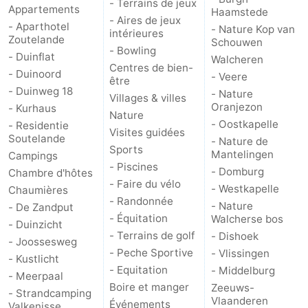
- Terrains de jeux
Appartements
Haamstede
- Aires de jeux
- Aparthotel
- Nature Kop van
intérieures
Zoutelande
Schouwen
- Bowling
- Duinflat
Walcheren
Centres de bien-
- Duinoord
- Veere
être
- Duinweg 18
- Nature
Villages & villes
Oranjezon
- Kurhaus
Nature
- Oostkapelle
- Residentie
Visites guidées
Soutelande
- Nature de
Sports
Mantelingen
Campings
- Piscines
- Domburg
Chambre d'hôtes
- Faire du vélo
- Westkapelle
Chaumières
- Randonnée
- Nature
- De Zandput
- Équitation
Walcherse bos
- Duinzicht
- Terrains de golf
- Dishoek
- Joossesweg
- Peche Sportive
- Vlissingen
- Kustlicht
- Equitation
- Middelburg
- Meerpaal
Boire et manger
Zeeuws-
- Strandcamping
Vlaanderen
Événements
Valkenisse