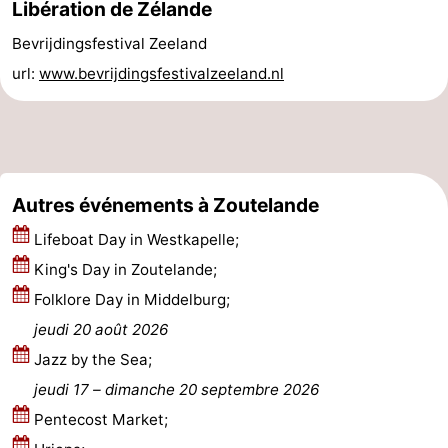
Libération de Zélande
Médicales
Région
Bevrijdingsfestival Zeeland
url:
www.bevrijdingsfestivalzeeland.nl
Zeeland
Schouwen-
Duiveland
-
Autres événements à Zoutelande
Renesse
-
Lifeboat Day in Westkapelle;
Brouwershaven
-
King's Day in Zoutelande;
Folklore Day in Middelburg;
Bruinisse
-
jeudi 20 août 2026
Zierikzee
-
Jazz by the Sea;
jeudi 17
–
dimanche 20 septembre 2026
Nature
-
Pentecost Market;
Oosterschelde
Burgh
-